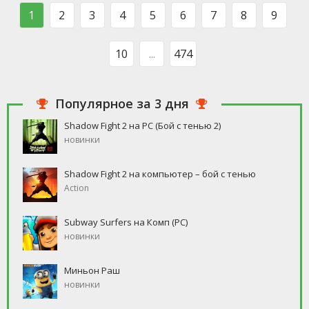
такого человека, который бы
свободное время, но
1
2
3
4
5
6
7
8
9
ни
10
...
474
Популярное за 3 дня
Shadow Fight 2 на PC (Бой с тенью 2)
новинки
Shadow Fight 2 на компьютер – бой с тенью
Action
Subway Surfers на Комп (PC)
новинки
Миньон Раш
новинки