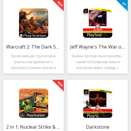
Warcraft 2: The Dark Saga
Jeff Wayne's The War of the Worlds
Величайшая стратегия в
Война против инопланетян -
реальном времени о
самая популярная тема в
противостоянии орков и
игровом мире наряду с
людей. Warcraft 2: The Dark
войнами против
Saga рассказывает
террористов и зомби. Здесь
классическую историю, в
есть некая своя романтика:
которой идёт битва за
народы объединяются в
королевство Азерот в мире
борьбе с врагом, Земля
Средневековья с
рушится, но
2 in 1: Nuclear Strike & Soviet Strike
Darkstone