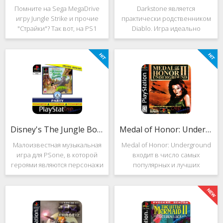
Помните на Sega MegaDrive
Darkstone является
игру Jungle Strike и прочие
практически родственником
"Страйки"? Так вот, на PS1
Diablo. Игра идеально
данная серия продолжила
подойдёт для тех, кто ищет
своё существование. Вышло
альтернативу последнему.
ещё 2 "Страйка", где мы всё
Несмотря на то, что эти 2
так же управляем вертолётом
игры создавались разными
и уничтожаем
людьми, Darkstone имеет
общие
Disney's The Jungle Book: Groove Party
Medal of Honor: Underground
Малоизвестная музыкальная
Medal of Honor: Underground
игра для PSone, в которой
входит в число самых
героями являются персонажи
популярных и лучших
"Книги джунглей". Это не
шутеров от первого лица для
платформер и не Action.
Sony Playstation. Эта игра
Смысл игры весьма
посвящена Второй мировой
оригинален. Перед стартом
войне. Вы будете играть за
вы будете выбирать песню.
девушку Менон. Являясь