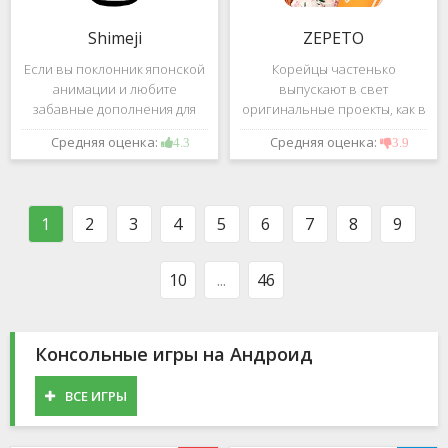
Shimeji
ZEPETO
Если вы поклонник японской
Корейцы частенько
анимации и любите
выпускают в свет
забавные дополнения для
оригинальные проекты, как в
своего смартфона, обратите
сфере игр, так и приложений.
Средняя оценка:
Средняя оценка:
4.3
3.9
внимание на Shimeji -
Так, ZEPETO стремительно
приложение, которое
ворвалось в топ популярных
поможет вам украсить меню
приложений за пределами
устройства милыми
Южной Кореи, не смотря на
1
2
3
4
5
6
7
8
9
персонажами в
то,
10
...
46
Консольные игры на Андроид
ВСЕ ИГРЫ