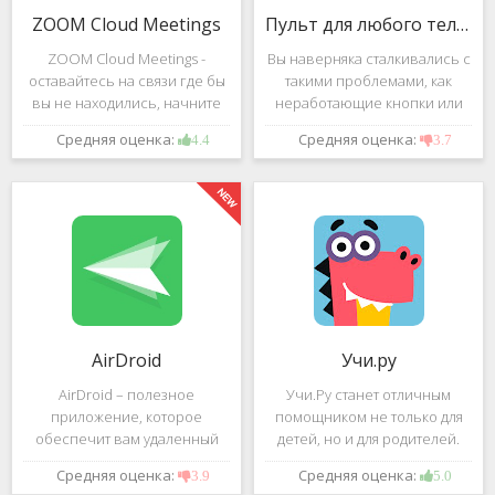
ZOOM Cloud Meetings
Пульт для любого телевизора
ZOOM Cloud Meetings -
Вы наверняка сталкивались с
оставайтесь на связи где бы
такими проблемами, как
вы не находились, начните
неработающие кнопки или
свою или присоединитесь к
разряженные батарейки на
Средняя оценка:
Средняя оценка:
4.4
3.7
видеоконференции с
вашем пульте от
участием десятков человек с
телевизора.Теперь можно
высококачественным
забыть о данной проблеме –
изображением. Столь
с помощью приложения
"Пульт для
AirDroid
Учи.ру
AirDroid – полезное
Учи.Ру станет отличным
приложение, которое
помощником не только для
обеспечит вам удаленный
детей, но и для родителей.
доступ к вашему смартфону
Это приложение заточено
Средняя оценка:
Средняя оценка:
3.9
5.0
или планшету при помощи
под изучение различного