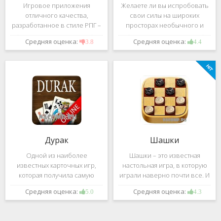
Игровое приложения
Желаете ли вы испробовать
отличного качества,
свои силы на широких
разработанное в стиле РПГ –
просторах необычного и
это, конечно же, Dark
удивительного мира,
Средняя оценка:
Средняя оценка:
3.8
4.4
Avenger. В ней вы сможете
который наполнен
провести ряд насыщенных
разнообразными тайнами?
боевых действий, отыскать
Если да, тогда вам к нам. Игра,
большое количество
которую мы вам предложим
проблем на свою
ниже и о
Дурак
Шашки
Одной из наиболее
Шашки – это известная
известных карточных игр,
настольная игра, в которую
которая получила самую
играли наверно почти все. И
большую известность среди
это не странно. Эта игра
Средняя оценка:
Средняя оценка:
5.0
4.3
всех людей всех возрастных
имеет не сложные правила и
категорий, это «Дурак».
дает возможность не только
Скорее всего, даже нет
приятно потратить свое