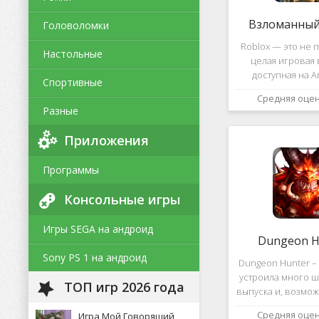
Взломанный 
Головоломки
Roblox — это не п
Настольные
целая игровая 
доступная на A
Спортивные
уникальная платф
Средняя оце
позволяет не толь
Разные
и создавать собс
и сценарии, воп
Приложения
Программы
Консольные игры
Игры SEGA на андроид
Dungeon H
Sony PS 1 на андроид
Dungeon Hunter – 
устроила много ш
ТОП игр 2026 года
выпуска и, возмож
такому повороту
Средняя оце
Игра Мой Говорящий