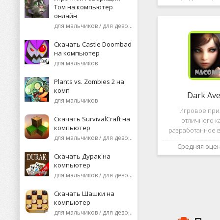
необычную поп
Том на компьютер
среди нек
онлайн
пользоват
для мальчиков / для девочек
Скачать Castle Doombad
на компьютер
для мальчиков
Plants vs. Zombies 2 на
комп
Dark Av
для мальчиков
Игровое пр
Скачать SurvivalCraft на
отличного к
компьютер
разработанное в
для мальчиков / для девочек
это, конечно же, D
Средняя оце
ней вы сможете 
Скачать Дурак на
насыщенных боев
компьютер
отыскать большо
для мальчиков / для девочек
проблем н
Скачать Шашки на
компьютер
для мальчиков / для девочек