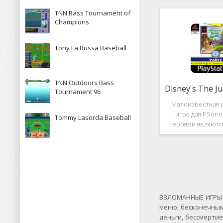
рассказывает к
TNN Bass Tournament of
историю, в котор
Champions
за королевство А
Средневек
Tony La Russa Baseball
TNN Outdoors Bass
Tournament 96
Малоизвестная 
игра для PSone
Tommy Lasorda Baseball
героями являютс
"Книги джунгле
платформер и не 
игры весьма о
Перед стартом
выбирать 
ВЗЛОМАННЫЕ ИГРЫ Н
меню, бесконечным
деньги, бессмерти