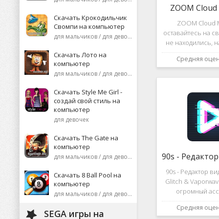
ZOOM Cloud 
Скачать Крокодильчик
ZOOM Cloud M
Свомпи на компьютер
оставайтесь на св
для мальчиков / для девочек
не находились, 
или присоеди
Скачать Лото на
Средняя оце
видеоконференци
компьютер
десятков че
для мальчиков / для девочек
высококаче
изображение
Скачать Style Me Girl -
создай свой стиль на
компьютер
для девочек
Скачать The Gate на
компьютер
для мальчиков / для девочек
90s - Редактор в
Скачать 8 Ball Pool на
Glitch & Vaporwa
компьютер
огромный асс
для мальчиков / для девочек
различных эф
Средняя оце
дополнений к ви
SEGA игры на