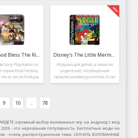
вание. Вышло ещё 2
Несмотря на то, что эти 2 игры
, где мы всё так же
создавались разными людьми,
яем вертолётом и
Darkstone имеет общие
ничтожаем
Ehrgeiz: God Bless The Ring
Disney's The Little Mermaid 2
я Sony Playstation от
Игрушка для детей, а также их
 серии Final Fantasy.
родителей, посвящённая
, что в числе бойцов
приключениям русалочки. Если
ут персонажи из
кто не знает, то её зовут Ариэль
значенной серии.
и она - дочь морского короля.
, Ehrgeiz: God Bless
Игровой подводный мир
 Ring для PS1
выполнен достаточно красиво и
9
10
...
78
ЙДЕТЕ огромный выбор взломанных игр на андроид с мод
2026 - это нереальная популярность. Бесплатные моды на
сском - очень распространенная тема. СКАЧАТЬ ВЗЛОМАННЫЕ