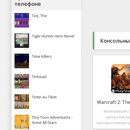
Какие особенн
телефоне
присутствуют и 
пользова
Tick, The
Tiger Hunter Hero Novel
Консольны
Time Killers
Tinhead
Tintin Au Tibet
Warcraft 2: Th
Величайшая ст
реальном вр
Tiny Toon Adventures -
Acme All-Stars
противостоянии о
Warcraft 2: Th