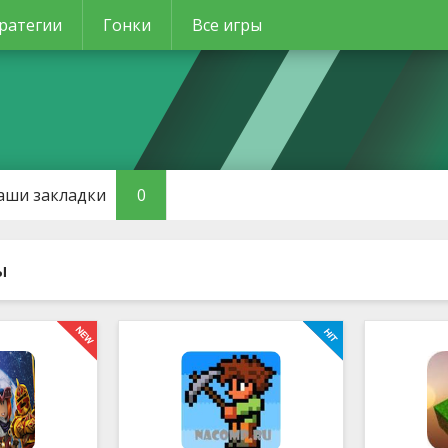
ратегии
Гонки
Все игры
аши закладки
0
ы