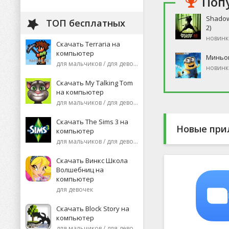
Поп
Shadow
ТОП бесплатных
2)
новинк
Скачать Terraria на
компьютер
Миньо
для мальчиков / для девочек
новинк
Скачать My Talking Tom
на компьютер
для мальчиков / для девочек
Скачать The Sims 3 на
Новые при
компьютер
для мальчиков / для девочек
Скачать Винкс Школа
Волшебниц на
компьютер
для девочек
Скачать Block Story на
компьютер
для мальчиков / для девочек