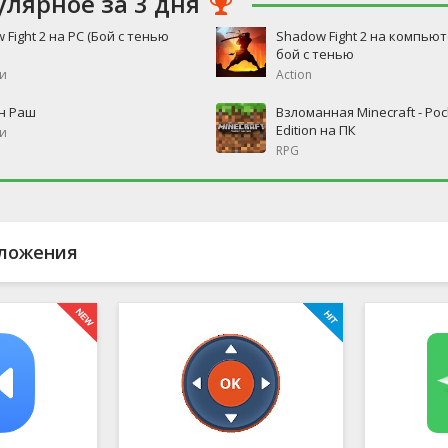
улярное за 3 дня
 Fight 2 на PC (Бой с тенью
Shadow Fight 2 на компьют
бой с тенью
и
Action
н Раш
Взломанная Minecraft - Poc
Edition на ПК
и
RPG
ложения