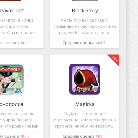
rvivalCraft
Block Story
ая игра из жанра,
А есть ли у вас свой мир,
ая стала очень
созданный из блоков своими же
ой. Она в течение
руками? Если хотите лично
шого временного
воздвигнуть для себя такой мир,
яя оценка:
Средняя оценка:
4.0
4.5
 попала в список
тогда игра, которая называется
их по скачиванию
Block Story, станет для вас
ой игре сочетаются
идеальным вариантом.
 качество графики,
онополия
Magicka
з тех, кто хорошо
Magicka – это игровое
 с миром бизнеса
приложение, которое наделено
акого рода игра как
графикой необычной красоты,
 Эта настольная игра
все персонажи в нем весьма
яя оценка:
Средняя оценка:
3.9
3.7