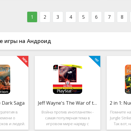
ости в нём
фестиваль виртуальной музыки!
которое п
стоит ли им
Здесь есть и электронно-
меню ус
ться?
танцевальная музыка,
пе
1
2
3
4
5
6
7
8
е игры на Андроид
e Dark Saga
Jeff Wayne's The War of the Worlds
ратегия в
Война против инопланетян -
Помните на
емени о
самая популярная тема в
Jungle Stri
рков и людей.
игровом мире наряду с
Так вот, 
e Dark Saga
войнами против террористов и
про