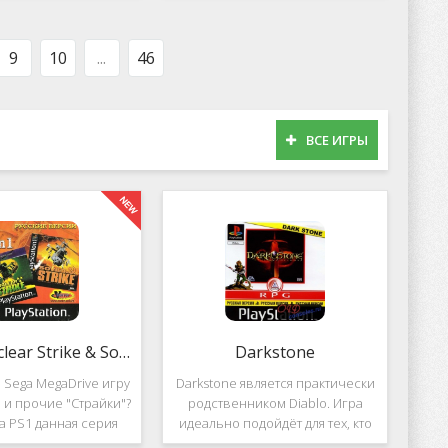
оможет вам украсить
популярных приложений за
тройства милыми
пределами Южной Кореи, не
рсонажами в
смотря на то,
9
10
...
46
ВСЕ ИГРЫ
2 in 1: Nuclear Strike & Soviet Strike
Darkstone
 Sega MegaDrive игру
Darkstone является практически
ke и прочие "Страйки"?
родственником Diablo. Игра
на PS1 данная серия
идеально подойдёт для тех, кто
должила своё
ищет альтернативу последнему.