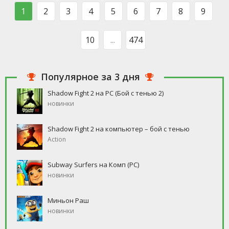
такого человека, который бы
свободное время, но
1
2
3
4
5
6
7
8
9
ни
10
...
474
Популярное за 3 дня
Shadow Fight 2 на PC (Бой с тенью 2)
новинки
Shadow Fight 2 на компьютер – бой с тенью
Action
Subway Surfers на Комп (PC)
новинки
Миньон Раш
новинки