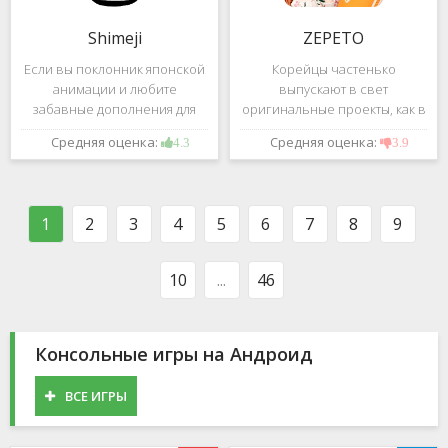
Shimeji
ZEPETO
Если вы поклонник японской
Корейцы частенько
анимации и любите
выпускают в свет
забавные дополнения для
оригинальные проекты, как в
своего смартфона, обратите
сфере игр, так и приложений.
Средняя оценка:
Средняя оценка:
4.3
3.9
внимание на Shimeji -
Так, ZEPETO стремительно
приложение, которое
ворвалось в топ популярных
поможет вам украсить меню
приложений за пределами
устройства милыми
Южной Кореи, не смотря на
1
2
3
4
5
6
7
8
9
персонажами в
то,
10
...
46
Консольные игры на Андроид
ВСЕ ИГРЫ