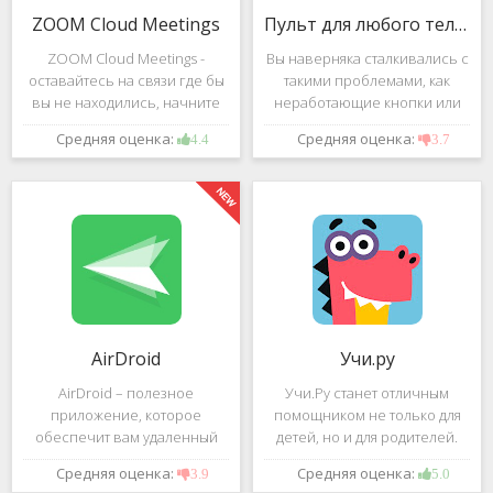
ZOOM Cloud Meetings
Пульт для любого телевизора
ZOOM Cloud Meetings -
Вы наверняка сталкивались с
оставайтесь на связи где бы
такими проблемами, как
вы не находились, начните
неработающие кнопки или
свою или присоединитесь к
разряженные батарейки на
Средняя оценка:
Средняя оценка:
4.4
3.7
видеоконференции с
вашем пульте от
участием десятков человек с
телевизора.Теперь можно
высококачественным
забыть о данной проблеме –
изображением. Столь
с помощью приложения
"Пульт для
AirDroid
Учи.ру
AirDroid – полезное
Учи.Ру станет отличным
приложение, которое
помощником не только для
обеспечит вам удаленный
детей, но и для родителей.
доступ к вашему смартфону
Это приложение заточено
Средняя оценка:
Средняя оценка:
3.9
5.0
или планшету при помощи
под изучение различного