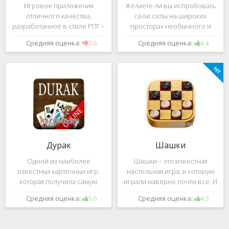
Игровое приложения
Желаете ли вы испробовать
отличного качества,
свои силы на широких
разработанное в стиле РПГ –
просторах необычного и
это, конечно же, Dark
удивительного мира,
Средняя оценка:
Средняя оценка:
3.8
4.4
Avenger. В ней вы сможете
который наполнен
провести ряд насыщенных
разнообразными тайнами?
боевых действий, отыскать
Если да, тогда вам к нам. Игра,
большое количество
которую мы вам предложим
проблем на свою
ниже и о
Дурак
Шашки
Одной из наиболее
Шашки – это известная
известных карточных игр,
настольная игра, в которую
которая получила самую
играли наверно почти все. И
большую известность среди
это не странно. Эта игра
Средняя оценка:
Средняя оценка:
5.0
4.3
всех людей всех возрастных
имеет не сложные правила и
категорий, это «Дурак».
дает возможность не только
Скорее всего, даже нет
приятно потратить свое