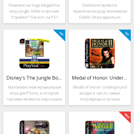
Помните на Sega MegaDrive
Darkstone является
игру Jungle Strike и прочие
практически родственником
"Страйки"? Так вот, на PS1
Diablo. Игра идеально
данная серия продолжила
подойдёт для тех, кто ищет
своё существование. Вышло
альтернативу последнему.
ещё 2 "Страйка", где мы всё
Несмотря на то, что эти 2
так же управляем вертолётом
игры создавались разными
и уничтожаем
людьми, Darkstone имеет
общие
Disney's The Jungle Book: Groove Party
Medal of Honor: Underground
Малоизвестная музыкальная
Medal of Honor: Underground
игра для PSone, в которой
входит в число самых
героями являются персонажи
популярных и лучших
"Книги джунглей". Это не
шутеров от первого лица для
платформер и не Action.
Sony Playstation. Эта игра
Смысл игры весьма
посвящена Второй мировой
оригинален. Перед стартом
войне. Вы будете играть за
вы будете выбирать песню.
девушку Менон. Являясь