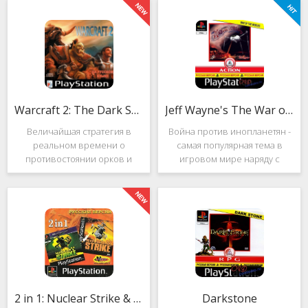
Warcraft 2: The Dark Saga
Jeff Wayne's The War of the Worlds
Величайшая стратегия в
Война против инопланетян -
реальном времени о
самая популярная тема в
противостоянии орков и
игровом мире наряду с
людей. Warcraft 2: The Dark
войнами против
Saga рассказывает
террористов и зомби. Здесь
классическую историю, в
есть некая своя романтика:
которой идёт битва за
народы объединяются в
королевство Азерот в мире
борьбе с врагом, Земля
Средневековья с
рушится, но
2 in 1: Nuclear Strike & Soviet Strike
Darkstone