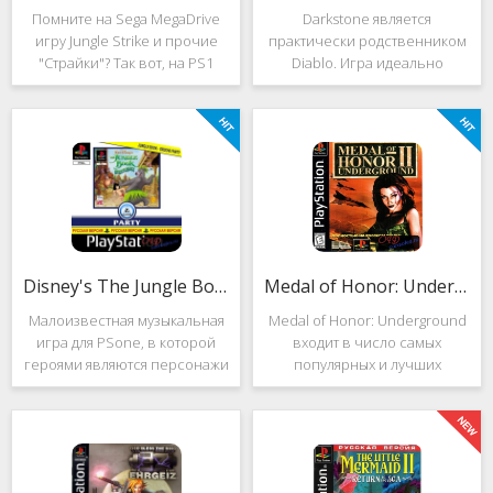
Помните на Sega MegaDrive
Darkstone является
игру Jungle Strike и прочие
практически родственником
"Страйки"? Так вот, на PS1
Diablo. Игра идеально
данная серия продолжила
подойдёт для тех, кто ищет
своё существование. Вышло
альтернативу последнему.
ещё 2 "Страйка", где мы всё
Несмотря на то, что эти 2
так же управляем вертолётом
игры создавались разными
и уничтожаем
людьми, Darkstone имеет
общие
Disney's The Jungle Book: Groove Party
Medal of Honor: Underground
Малоизвестная музыкальная
Medal of Honor: Underground
игра для PSone, в которой
входит в число самых
героями являются персонажи
популярных и лучших
"Книги джунглей". Это не
шутеров от первого лица для
платформер и не Action.
Sony Playstation. Эта игра
Смысл игры весьма
посвящена Второй мировой
оригинален. Перед стартом
войне. Вы будете играть за
вы будете выбирать песню.
девушку Менон. Являясь