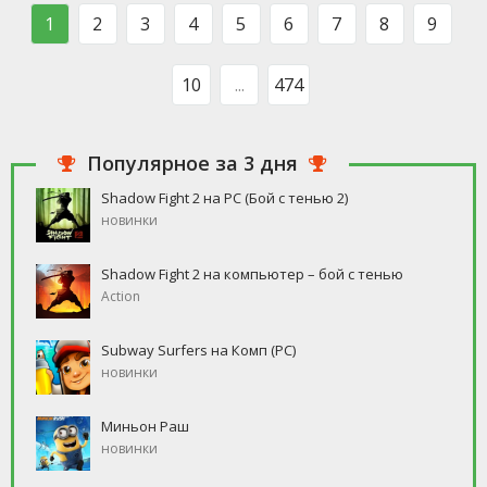
такого человека, который бы
свободное время, но
1
2
3
4
5
6
7
8
9
ни
10
...
474
Популярное за 3 дня
Shadow Fight 2 на PC (Бой с тенью 2)
новинки
Shadow Fight 2 на компьютер – бой с тенью
Action
Subway Surfers на Комп (PC)
новинки
Миньон Раш
новинки