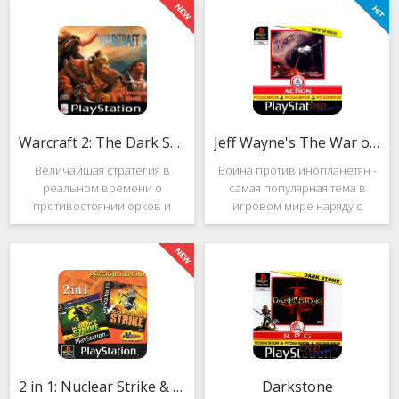
Warcraft 2: The Dark Saga
Jeff Wayne's The War of the Worlds
Величайшая стратегия в
Война против инопланетян -
реальном времени о
самая популярная тема в
противостоянии орков и
игровом мире наряду с
людей. Warcraft 2: The Dark
войнами против
Saga рассказывает
террористов и зомби. Здесь
классическую историю, в
есть некая своя романтика:
которой идёт битва за
народы объединяются в
королевство Азерот в мире
борьбе с врагом, Земля
Средневековья с
рушится, но
2 in 1: Nuclear Strike & Soviet Strike
Darkstone