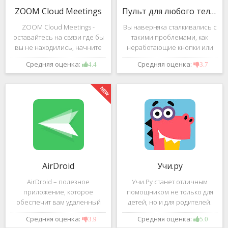
ZOOM Cloud Meetings
Пульт для любого телевизора
ZOOM Cloud Meetings -
Вы наверняка сталкивались с
оставайтесь на связи где бы
такими проблемами, как
вы не находились, начните
неработающие кнопки или
свою или присоединитесь к
разряженные батарейки на
Средняя оценка:
Средняя оценка:
4.4
3.7
видеоконференции с
вашем пульте от
участием десятков человек с
телевизора.Теперь можно
высококачественным
забыть о данной проблеме –
изображением. Столь
с помощью приложения
"Пульт для
AirDroid
Учи.ру
AirDroid – полезное
Учи.Ру станет отличным
приложение, которое
помощником не только для
обеспечит вам удаленный
детей, но и для родителей.
доступ к вашему смартфону
Это приложение заточено
Средняя оценка:
Средняя оценка:
3.9
5.0
или планшету при помощи
под изучение различного