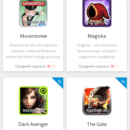
только
Монополия
Magicka
Многим из тех, кто хорошо
Magicka – это игровое
знаком с миром бизнеса
приложение, которое
известна такого рода игра как
наделено графикой
Монополия. Эта настольная
необычной красоты, все
Средняя оценка:
Средняя оценка:
3.9
3.7
игра стала очень
персонажи в нем весьма
популярным способом
интересны. А тонкий юмор,
приятного и веселого
которым наделена игра, не
проведения свободного
даст вам заскучать.
времени в
Dark Avenger
The Gate