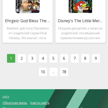
Ehrgeiz: God Bless The Ring
Disney's The Little Mermaid 2
Файтинг для Sony Playstation
Игрушка для детей, а также их
от создателей серии Final
родителей, посвящённая
Fantasy. Это значит, что в
приключениям русалочки.
числе бойцов вас ждут
Если кто не знает, то её зовут
персонажи из
Ариэль и она - дочь морского
вышеобозначенной серии.
короля. Игровой подводный
Кроме того, Ehrgeiz: God Bless
мир выполнен достаточно
1
2
3
4
5
6
7
8
9
The Ring для PS1
красиво и
10
...
78
2022
Обратная связь
Карта сайта