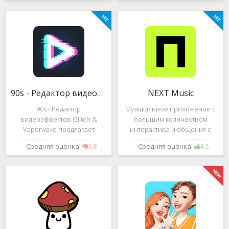
ПК. Для получения доступа не
учебного материала, а сам
потребуется получение Root-
учебный процесс
прав. Протоколы
представлен в игровой
шифрования
форме.
90s - Редактор видеоэффектов Glitch & Vaporwave
NEXT Music
90s - Редактор
Музыкальное приложение с
видеоэффектов Glitch &
большим количеством
Vaporwave предлагает
интерактива и общения с
огромный ассортимент
другими пользователями.
Средняя оценка:
Средняя оценка:
3.8
4.3
различных эффектов и
Добро пожаловать на
дополнений к видеороликам.
огромнейший фестиваль
Какие особенности в нём
виртуальной музыки! Здесь
присутствуют и стоит ли им
есть и электронно-
пользоваться?
танцевальная музыка,