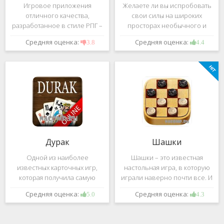
Игровое приложения
Желаете ли вы испробовать
отличного качества,
свои силы на широких
разработанное в стиле РПГ –
просторах необычного и
это, конечно же, Dark
удивительного мира,
Средняя оценка:
Средняя оценка:
3.8
4.4
Avenger. В ней вы сможете
который наполнен
провести ряд насыщенных
разнообразными тайнами?
боевых действий, отыскать
Если да, тогда вам к нам. Игра,
большое количество
которую мы вам предложим
проблем на свою
ниже и о
Дурак
Шашки
Одной из наиболее
Шашки – это известная
известных карточных игр,
настольная игра, в которую
которая получила самую
играли наверно почти все. И
большую известность среди
это не странно. Эта игра
Средняя оценка:
Средняя оценка:
5.0
4.3
всех людей всех возрастных
имеет не сложные правила и
категорий, это «Дурак».
дает возможность не только
Скорее всего, даже нет
приятно потратить свое