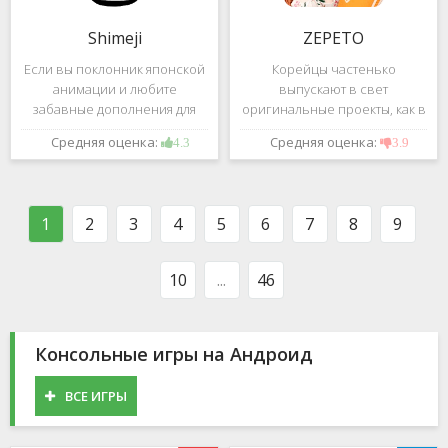
Shimeji
ZEPETO
Если вы поклонник японской
Корейцы частенько
анимации и любите
выпускают в свет
забавные дополнения для
оригинальные проекты, как в
своего смартфона, обратите
сфере игр, так и приложений.
Средняя оценка:
Средняя оценка:
4.3
3.9
внимание на Shimeji -
Так, ZEPETO стремительно
приложение, которое
ворвалось в топ популярных
поможет вам украсить меню
приложений за пределами
устройства милыми
Южной Кореи, не смотря на
1
2
3
4
5
6
7
8
9
персонажами в
то,
10
...
46
Консольные игры на Андроид
ВСЕ ИГРЫ