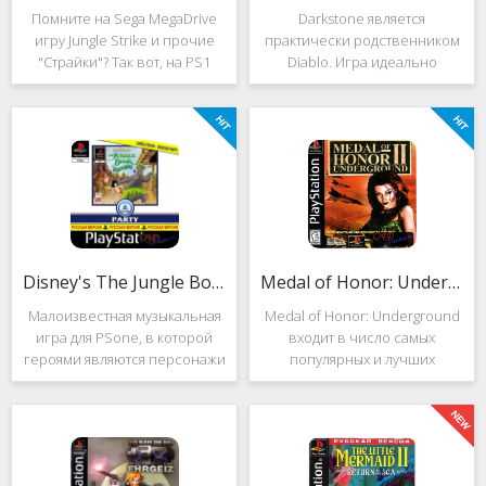
Помните на Sega MegaDrive
Darkstone является
игру Jungle Strike и прочие
практически родственником
"Страйки"? Так вот, на PS1
Diablo. Игра идеально
данная серия продолжила
подойдёт для тех, кто ищет
своё существование. Вышло
альтернативу последнему.
ещё 2 "Страйка", где мы всё
Несмотря на то, что эти 2
так же управляем вертолётом
игры создавались разными
и уничтожаем
людьми, Darkstone имеет
общие
Disney's The Jungle Book: Groove Party
Medal of Honor: Underground
Малоизвестная музыкальная
Medal of Honor: Underground
игра для PSone, в которой
входит в число самых
героями являются персонажи
популярных и лучших
"Книги джунглей". Это не
шутеров от первого лица для
платформер и не Action.
Sony Playstation. Эта игра
Смысл игры весьма
посвящена Второй мировой
оригинален. Перед стартом
войне. Вы будете играть за
вы будете выбирать песню.
девушку Менон. Являясь