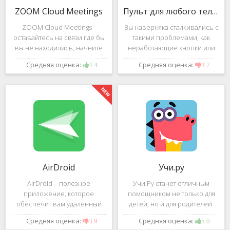
ZOOM Cloud Meetings
Пульт для любого телевизора
ZOOM Cloud Meetings -
Вы наверняка сталкивались с
оставайтесь на связи где бы
такими проблемами, как
вы не находились, начните
неработающие кнопки или
свою или присоединитесь к
разряженные батарейки на
Средняя оценка:
Средняя оценка:
4.4
3.7
видеоконференции с
вашем пульте от
участием десятков человек с
телевизора.Теперь можно
высококачественным
забыть о данной проблеме –
изображением. Столь
с помощью приложения
"Пульт для
AirDroid
Учи.ру
AirDroid – полезное
Учи.Ру станет отличным
приложение, которое
помощником не только для
обеспечит вам удаленный
детей, но и для родителей.
доступ к вашему смартфону
Это приложение заточено
Средняя оценка:
Средняя оценка:
3.9
5.0
или планшету при помощи
под изучение различного