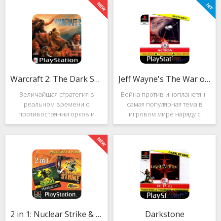
Warcraft 2: The Dark Saga
Jeff Wayne's The War of the Worlds
Величайшая стратегия в
Война против инопланетян -
реальном времени о
самая популярная тема в
противостоянии орков и
игровом мире наряду с
людей. Warcraft 2: The Dark
войнами против
Saga рассказывает
террористов и зомби. Здесь
классическую историю, в
есть некая своя романтика:
которой идёт битва за
народы объединяются в
королевство Азерот в мире
борьбе с врагом, Земля
Средневековья с
рушится, но
2 in 1: Nuclear Strike & Soviet Strike
Darkstone