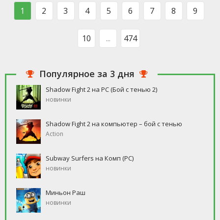
такого человека, который бы
свободное время, но
1
2
3
4
5
6
7
8
9
ни
10
...
474
Популярное за 3 дня
Shadow Fight 2 на PC (Бой с тенью 2)
новинки
Shadow Fight 2 на компьютер – бой с тенью
Action
Subway Surfers на Комп (PC)
новинки
Миньон Раш
новинки