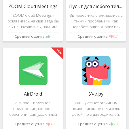
ZOOM Cloud Meetings
Пульт для любого телевизора
ZOOM Cloud Meetings -
Вы наверняка сталкивались с
оставайтесь на связи где бы
такими проблемами, как
вы не находились, начните
неработающие кнопки или
свою или присоединитесь к
разряженные батарейки на
Средняя оценка:
Средняя оценка:
4.4
3.7
видеоконференции с
вашем пульте от
участием десятков человек с
телевизора.Теперь можно
высококачественным
забыть о данной проблеме –
изображением. Столь
с помощью приложения
"Пульт для
AirDroid
Учи.ру
AirDroid – полезное
Учи.Ру станет отличным
приложение, которое
помощником не только для
обеспечит вам удаленный
детей, но и для родителей.
доступ к вашему смартфону
Это приложение заточено
Средняя оценка:
Средняя оценка:
3.9
5.0
или планшету при помощи
под изучение различного