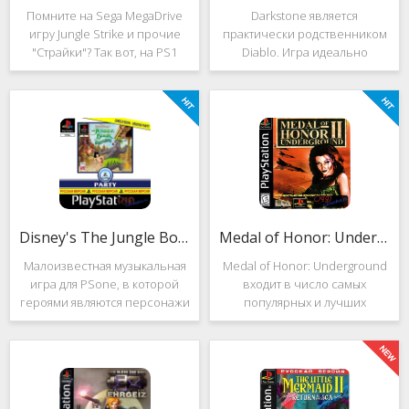
Помните на Sega MegaDrive
Darkstone является
игру Jungle Strike и прочие
практически родственником
"Страйки"? Так вот, на PS1
Diablo. Игра идеально
данная серия продолжила
подойдёт для тех, кто ищет
своё существование. Вышло
альтернативу последнему.
ещё 2 "Страйка", где мы всё
Несмотря на то, что эти 2
так же управляем вертолётом
игры создавались разными
и уничтожаем
людьми, Darkstone имеет
общие
Disney's The Jungle Book: Groove Party
Medal of Honor: Underground
Малоизвестная музыкальная
Medal of Honor: Underground
игра для PSone, в которой
входит в число самых
героями являются персонажи
популярных и лучших
"Книги джунглей". Это не
шутеров от первого лица для
платформер и не Action.
Sony Playstation. Эта игра
Смысл игры весьма
посвящена Второй мировой
оригинален. Перед стартом
войне. Вы будете играть за
вы будете выбирать песню.
девушку Менон. Являясь