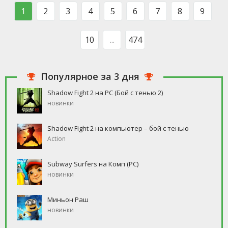
такого человека, который бы
свободное время, но
1
2
3
4
5
6
7
8
9
ни
10
...
474
Популярное за 3 дня
Shadow Fight 2 на PC (Бой с тенью 2)
новинки
Shadow Fight 2 на компьютер – бой с тенью
Action
Subway Surfers на Комп (PC)
новинки
Миньон Раш
новинки