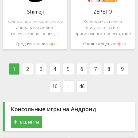
Shimeji
ZEPETO
Если вы поклонник японской
Корейцы частенько
анимации и любите
выпускают в свет
забавные дополнения для
оригинальные проекты, как в
своего смартфона, обратите
сфере игр, так и приложений.
Средняя оценка:
Средняя оценка:
4.3
3.9
внимание на Shimeji -
Так, ZEPETO стремительно
приложение, которое
ворвалось в топ популярных
поможет вам украсить меню
приложений за пределами
устройства милыми
Южной Кореи, не смотря на
1
2
3
4
5
6
7
8
9
персонажами в
то,
10
...
46
Консольные игры на Андроид
ВСЕ ИГРЫ