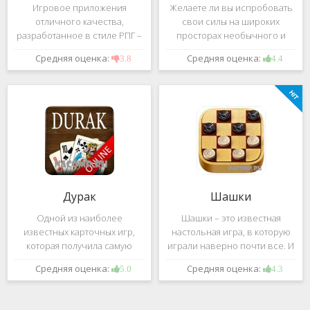
Игровое приложения
Желаете ли вы испробовать
отличного качества,
свои силы на широких
разработанное в стиле РПГ –
просторах необычного и
это, конечно же, Dark
удивительного мира,
Средняя оценка:
Средняя оценка:
3.8
4.4
Avenger. В ней вы сможете
который наполнен
провести ряд насыщенных
разнообразными тайнами?
боевых действий, отыскать
Если да, тогда вам к нам. Игра,
большое количество
которую мы вам предложим
проблем на свою
ниже и о
Дурак
Шашки
Одной из наиболее
Шашки – это известная
известных карточных игр,
настольная игра, в которую
которая получила самую
играли наверно почти все. И
большую известность среди
это не странно. Эта игра
Средняя оценка:
Средняя оценка:
5.0
4.3
всех людей всех возрастных
имеет не сложные правила и
категорий, это «Дурак».
дает возможность не только
Скорее всего, даже нет
приятно потратить свое