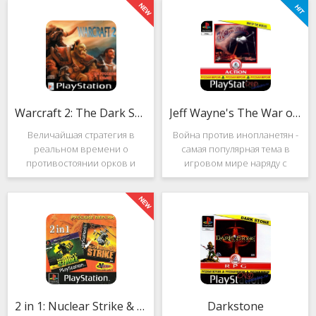
Warcraft 2: The Dark Saga
Jeff Wayne's The War of the Worlds
Величайшая стратегия в
Война против инопланетян -
реальном времени о
самая популярная тема в
противостоянии орков и
игровом мире наряду с
людей. Warcraft 2: The Dark
войнами против
Saga рассказывает
террористов и зомби. Здесь
классическую историю, в
есть некая своя романтика:
которой идёт битва за
народы объединяются в
королевство Азерот в мире
борьбе с врагом, Земля
Средневековья с
рушится, но
2 in 1: Nuclear Strike & Soviet Strike
Darkstone