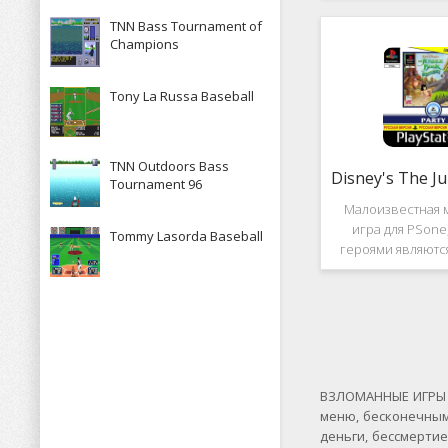
рассказывает к
TNN Bass Tournament of
историю, в котор
Champions
за королевство А
Средневек
Tony La Russa Baseball
TNN Outdoors Bass
Tournament 96
Малоизвестная 
игра для PSone
Tommy Lasorda Baseball
героями являютс
"Книги джунгле
платформер и не 
игры весьма о
Перед стартом
выбирать 
ВЗЛОМАННЫЕ ИГРЫ Н
меню, бесконечным
деньги, бессмерти