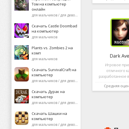
необычную поп
Том на компьютер
среди нек
онлайн
пользоват
для мальчиков / для девочек
Скачать Castle Doombad
на компьютер
для мальчиков
Plants vs. Zombies 2 на
комп
Dark Av
для мальчиков
Игровое пр
Скачать SurvivalCraft на
отличного к
компьютер
разработанное в
для мальчиков / для девочек
это, конечно же, D
Средняя оце
ней вы сможете 
Скачать Дурак на
насыщенных боев
компьютер
отыскать большо
для мальчиков / для девочек
проблем н
Скачать Шашки на
компьютер
для мальчиков / для девочек