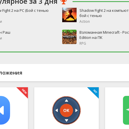
улярное за 3 дня
 Fight 2 на PC (Бой с тенью
Shadow Fight 2 на компьют
бой с тенью
и
Action
н Раш
Взломанная Minecraft - Poc
Edition на ПК
и
RPG
ложения