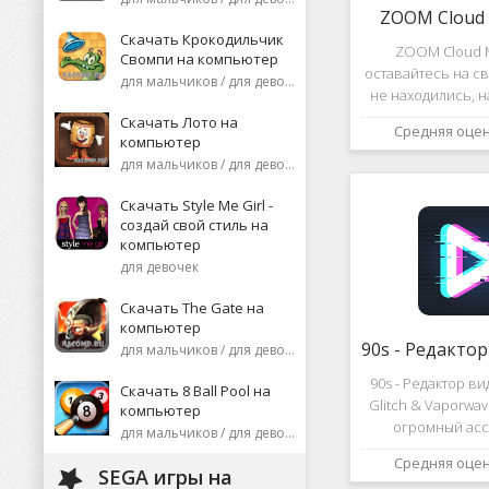
ZOOM Cloud 
Скачать Крокодильчик
ZOOM Cloud M
Свомпи на компьютер
оставайтесь на св
для мальчиков / для девочек
не находились, 
или присоеди
Скачать Лото на
Средняя оце
видеоконференци
компьютер
десятков че
для мальчиков / для девочек
высококаче
изображение
Скачать Style Me Girl -
создай свой стиль на
компьютер
для девочек
Скачать The Gate на
компьютер
для мальчиков / для девочек
90s - Редактор в
Скачать 8 Ball Pool на
Glitch & Vaporwa
компьютер
огромный асс
для мальчиков / для девочек
различных эф
Средняя оце
дополнений к ви
SEGA игры на