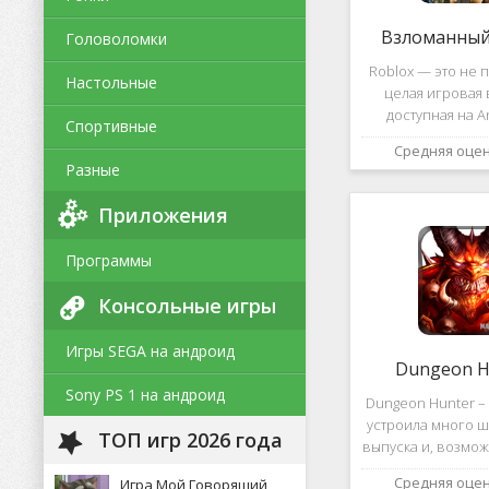
Взломанный 
Головоломки
Roblox — это не п
Настольные
целая игровая 
доступная на A
Спортивные
уникальная платф
Средняя оце
позволяет не толь
Разные
и создавать собс
и сценарии, воп
Приложения
Программы
Консольные игры
Игры SEGA на андроид
Dungeon H
Sony PS 1 на андроид
Dungeon Hunter – 
устроила много ш
ТОП игр 2026 года
выпуска и, возмож
такому повороту
Средняя оце
Игра Мой Говорящий