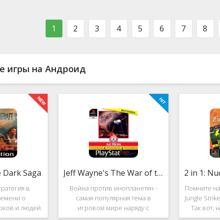
ости в нём
фестиваль виртуальной музыки!
которое п
стоит ли им
Здесь есть и электронно-
меню ус
ться?
танцевальная музыка,
пе
1
2
3
4
5
6
7
8
е игры на Андроид
e Dark Saga
Jeff Wayne's The War of the Worlds
ратегия в
Война против инопланетян -
Помните на
емени о
самая популярная тема в
Jungle Stri
рков и людей.
игровом мире наряду с
Так вот, 
e Dark Saga
войнами против террористов и
про