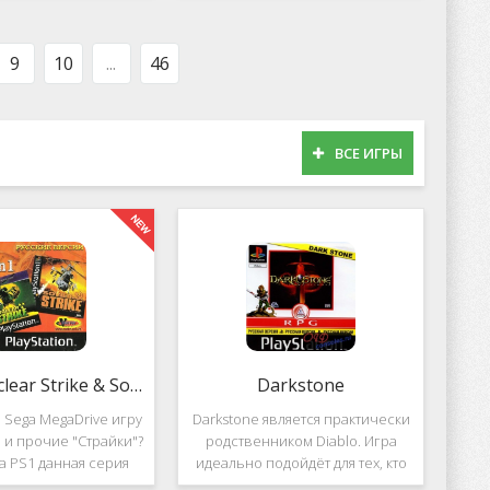
оможет вам украсить
популярных приложений за
тройства милыми
пределами Южной Кореи, не
рсонажами в
смотря на то,
9
10
...
46
ВСЕ ИГРЫ
2 in 1: Nuclear Strike & Soviet Strike
Darkstone
 Sega MegaDrive игру
Darkstone является практически
ke и прочие "Страйки"?
родственником Diablo. Игра
на PS1 данная серия
идеально подойдёт для тех, кто
должила своё
ищет альтернативу последнему.