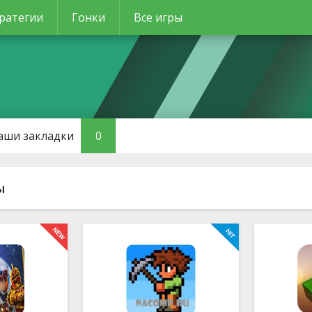
ратегии
Гонки
Все игры
аши закладки
0
ы