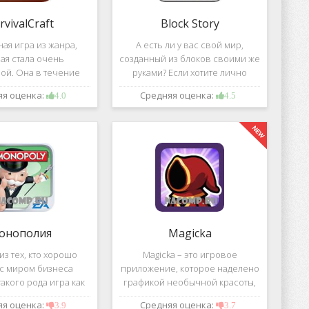
rvivalCraft
Block Story
ая игра из жанра,
А есть ли у вас свой мир,
ая стала очень
созданный из блоков своими же
ой. Она в течение
руками? Если хотите лично
шого временного
воздвигнуть для себя такой мир,
яя оценка:
Средняя оценка:
4.0
4.5
 попала в список
тогда игра, которая называется
их по скачиванию
Block Story, станет для вас
ой игре сочетаются
идеальным вариантом.
 качество графики,
онополия
Magicka
з тех, кто хорошо
Magicka – это игровое
 с миром бизнеса
приложение, которое наделено
акого рода игра как
графикой необычной красоты,
 Эта настольная игра
все персонажи в нем весьма
яя оценка:
Средняя оценка:
3.9
3.7