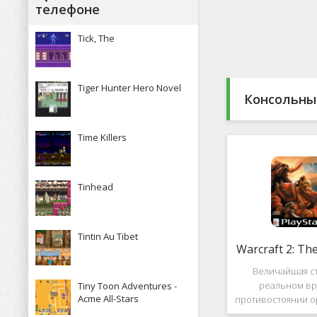
Какие особенн
телефоне
присутствуют и 
пользова
Tick, The
Tiger Hunter Hero Novel
Консольны
Time Killers
Tinhead
Tintin Au Tibet
Warcraft 2: Th
Величайшая ст
реальном вр
Tiny Toon Adventures -
Acme All-Stars
противостоянии о
Warcraft 2: Th