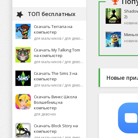
Поп
Shadow
ТОП бесплатных
2)
новинк
Скачать Terraria на
компьютер
Миньо
для мальчиков / для девочек
новинк
Скачать My Talking Tom
на компьютер
для мальчиков / для девочек
Скачать The Sims 3 на
Новые при
компьютер
для мальчиков / для девочек
Скачать Винкс Школа
Волшебниц на
компьютер
для девочек
Скачать Block Story на
компьютер
для мальчиков / для девочек