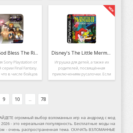
вание. Вышло ещё 2
Несмотря на то, что эти 2 игры
, где мы всё так же
создавались разными людьми,
яем вертолётом и
Darkstone имеет общие
ничтожаем
Ehrgeiz: God Bless The Ring
Disney's The Little Mermaid 2
я Sony Playstation от
Игрушка для детей, а также их
 серии Final Fantasy.
родителей, посвящённая
, что в числе бойцов
приключениям русалочки. Если
ут персонажи из
кто не знает, то её зовут Ариэль
значенной серии.
и она - дочь морского короля.
, Ehrgeiz: God Bless
Игровой подводный мир
 Ring для PS1
выполнен достаточно красиво и
9
10
...
78
ЙДЕТЕ огромный выбор взломанных игр на андроид с мод
2026 - это нереальная популярность. Бесплатные моды на
сском - очень распространенная тема. СКАЧАТЬ ВЗЛОМАННЫЕ