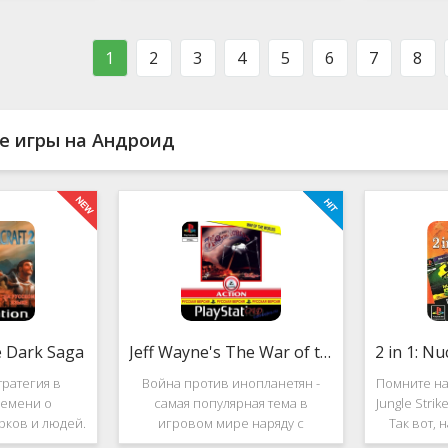
ости в нём
фестиваль виртуальной музыки!
которое п
стоит ли им
Здесь есть и электронно-
меню ус
ться?
танцевальная музыка,
пе
1
2
3
4
5
6
7
8
е игры на Андроид
e Dark Saga
Jeff Wayne's The War of the Worlds
ратегия в
Война против инопланетян -
Помните на
емени о
самая популярная тема в
Jungle Stri
рков и людей.
игровом мире наряду с
Так вот, 
e Dark Saga
войнами против террористов и
про