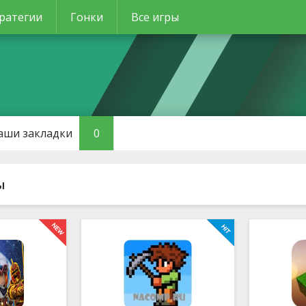
ратегии
Гонки
Все игры
аши закладки
0
ы