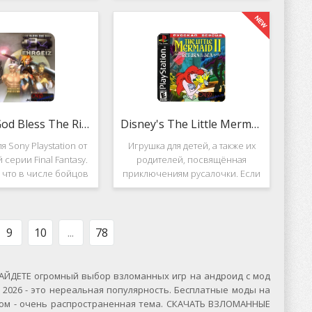
вание. Вышло ещё 2
Несмотря на то, что эти 2 игры
, где мы всё так же
создавались разными людьми,
яем вертолётом и
Darkstone имеет общие
ничтожаем
Ehrgeiz: God Bless The Ring
Disney's The Little Mermaid 2
я Sony Playstation от
Игрушка для детей, а также их
 серии Final Fantasy.
родителей, посвящённая
, что в числе бойцов
приключениям русалочки. Если
ут персонажи из
кто не знает, то её зовут Ариэль
значенной серии.
и она - дочь морского короля.
, Ehrgeiz: God Bless
Игровой подводный мир
 Ring для PS1
выполнен достаточно красиво и
9
10
...
78
ЙДЕТЕ огромный выбор взломанных игр на андроид с мод
2026 - это нереальная популярность. Бесплатные моды на
сском - очень распространенная тема. СКАЧАТЬ ВЗЛОМАННЫЕ