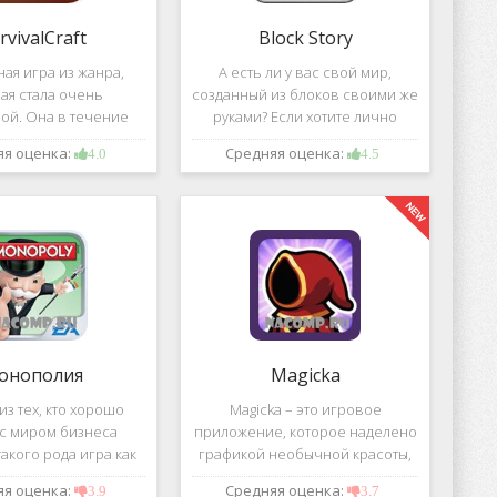
rvivalCraft
Block Story
ая игра из жанра,
А есть ли у вас свой мир,
ая стала очень
созданный из блоков своими же
ой. Она в течение
руками? Если хотите лично
шого временного
воздвигнуть для себя такой мир,
яя оценка:
Средняя оценка:
4.0
4.5
 попала в список
тогда игра, которая называется
их по скачиванию
Block Story, станет для вас
ой игре сочетаются
идеальным вариантом.
 качество графики,
онополия
Magicka
з тех, кто хорошо
Magicka – это игровое
 с миром бизнеса
приложение, которое наделено
акого рода игра как
графикой необычной красоты,
 Эта настольная игра
все персонажи в нем весьма
яя оценка:
Средняя оценка:
3.9
3.7