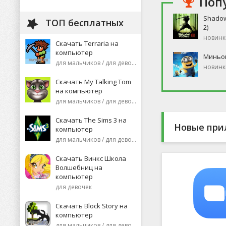
Поп
Shadow
ТОП бесплатных
2)
новинк
Скачать Terraria на
компьютер
Миньо
для мальчиков / для девочек
новинк
Скачать My Talking Tom
на компьютер
для мальчиков / для девочек
Скачать The Sims 3 на
Новые при
компьютер
для мальчиков / для девочек
Скачать Винкс Школа
Волшебниц на
компьютер
для девочек
Скачать Block Story на
компьютер
для мальчиков / для девочек