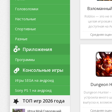
Взломанный 
Головоломки
Roblox — это не п
Настольные
целая игровая 
доступная на A
Спортивные
уникальная платф
Средняя оце
позволяет не толь
Разные
и создавать собс
и сценарии, воп
Приложения
Программы
Консольные игры
Игры SEGA на андроид
Dungeon H
Sony PS 1 на андроид
Dungeon Hunter – 
устроила много ш
ТОП игр 2026 года
выпуска и, возмож
такому повороту
Средняя оце
Игра Мой Говорящий