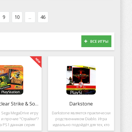
оможет вам украсить
популярных приложений за
тройства милыми
пределами Южной Кореи, не
рсонажами в
смотря на то,
9
10
...
46
ВСЕ ИГРЫ
2 in 1: Nuclear Strike & Soviet Strike
Darkstone
 Sega MegaDrive игру
Darkstone является практически
ke и прочие "Страйки"?
родственником Diablo. Игра
на PS1 данная серия
идеально подойдёт для тех, кто
должила своё
ищет альтернативу последнему.