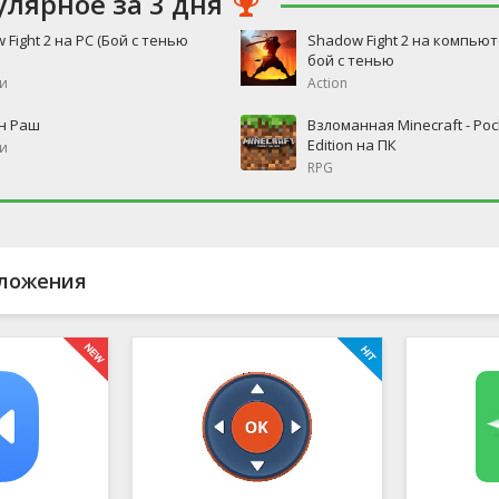
улярное за 3 дня
 Fight 2 на PC (Бой с тенью
Shadow Fight 2 на компьют
бой с тенью
и
Action
н Раш
Взломанная Minecraft - Poc
Edition на ПК
и
RPG
ложения