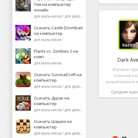
необычную поп
Том на компьютер
среди нек
онлайн
пользоват
для мальчиков / для девочек
Скачать Castle Doombad
на компьютер
для мальчиков
Plants vs. Zombies 2 на
комп
Dark Av
для мальчиков
Игровое пр
Скачать SurvivalCraft на
отличного к
компьютер
разработанное в
для мальчиков / для девочек
это, конечно же, D
Средняя оце
ней вы сможете 
Скачать Дурак на
насыщенных боев
компьютер
отыскать большо
для мальчиков / для девочек
проблем н
Скачать Шашки на
компьютер
для мальчиков / для девочек