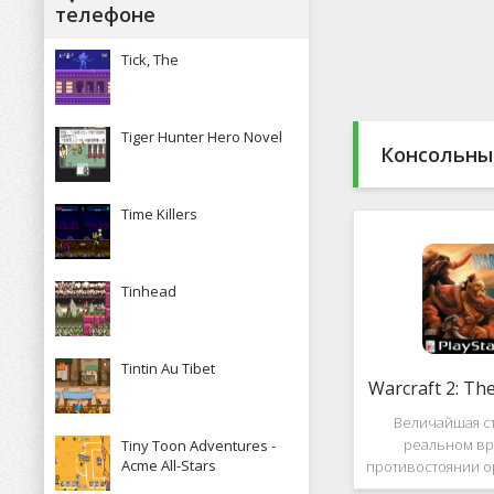
Какие особенн
телефоне
присутствуют и 
пользова
Tick, The
Tiger Hunter Hero Novel
Консольны
Time Killers
Tinhead
Tintin Au Tibet
Warcraft 2: Th
Величайшая ст
реальном вр
Tiny Toon Adventures -
Acme All-Stars
противостоянии о
Warcraft 2: Th