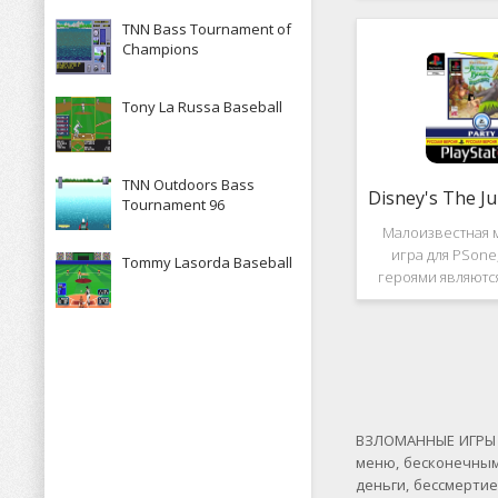
рассказывает к
TNN Bass Tournament of
историю, в котор
Champions
за королевство А
Средневек
Tony La Russa Baseball
TNN Outdoors Bass
Tournament 96
Малоизвестная 
игра для PSone
Tommy Lasorda Baseball
героями являютс
"Книги джунгле
платформер и не 
игры весьма о
Перед стартом
выбирать 
ВЗЛОМАННЫЕ ИГРЫ Н
меню, бесконечным
деньги, бессмерти