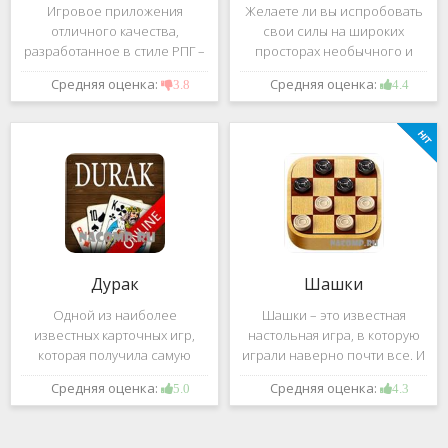
Игровое приложения
Желаете ли вы испробовать
отличного качества,
свои силы на широких
разработанное в стиле РПГ –
просторах необычного и
это, конечно же, Dark
удивительного мира,
Средняя оценка:
Средняя оценка:
3.8
4.4
Avenger. В ней вы сможете
который наполнен
провести ряд насыщенных
разнообразными тайнами?
боевых действий, отыскать
Если да, тогда вам к нам. Игра,
большое количество
которую мы вам предложим
проблем на свою
ниже и о
Дурак
Шашки
Одной из наиболее
Шашки – это известная
известных карточных игр,
настольная игра, в которую
которая получила самую
играли наверно почти все. И
большую известность среди
это не странно. Эта игра
Средняя оценка:
Средняя оценка:
5.0
4.3
всех людей всех возрастных
имеет не сложные правила и
категорий, это «Дурак».
дает возможность не только
Скорее всего, даже нет
приятно потратить свое