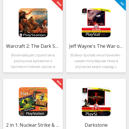
Warcraft 2: The Dark Saga
Jeff Wayne's The War of the Worlds
Величайшая стратегия в
Война против инопланетян -
реальном времени о
самая популярная тема в
противостоянии орков и
игровом мире наряду с
людей. Warcraft 2: The Dark
войнами против
Saga рассказывает
террористов и зомби. Здесь
классическую историю, в
есть некая своя романтика:
которой идёт битва за
народы объединяются в
королевство Азерот в мире
борьбе с врагом, Земля
Средневековья с
рушится, но
2 in 1: Nuclear Strike & Soviet Strike
Darkstone