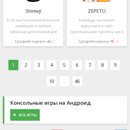
Shimeji
ZEPETO
Если вы поклонник японской
Корейцы частенько
анимации и любите
выпускают в свет
забавные дополнения для
оригинальные проекты, как в
своего смартфона, обратите
сфере игр, так и приложений.
Средняя оценка:
Средняя оценка:
4.3
3.9
внимание на Shimeji -
Так, ZEPETO стремительно
приложение, которое
ворвалось в топ популярных
поможет вам украсить меню
приложений за пределами
устройства милыми
Южной Кореи, не смотря на
1
2
3
4
5
6
7
8
9
персонажами в
то,
10
...
46
Консольные игры на Андроид
ВСЕ ИГРЫ