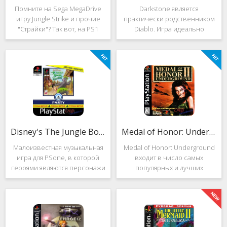
Помните на Sega MegaDrive
Darkstone является
игру Jungle Strike и прочие
практически родственником
"Страйки"? Так вот, на PS1
Diablo. Игра идеально
данная серия продолжила
подойдёт для тех, кто ищет
своё существование. Вышло
альтернативу последнему.
ещё 2 "Страйка", где мы всё
Несмотря на то, что эти 2
так же управляем вертолётом
игры создавались разными
и уничтожаем
людьми, Darkstone имеет
общие
Disney's The Jungle Book: Groove Party
Medal of Honor: Underground
Малоизвестная музыкальная
Medal of Honor: Underground
игра для PSone, в которой
входит в число самых
героями являются персонажи
популярных и лучших
"Книги джунглей". Это не
шутеров от первого лица для
платформер и не Action.
Sony Playstation. Эта игра
Смысл игры весьма
посвящена Второй мировой
оригинален. Перед стартом
войне. Вы будете играть за
вы будете выбирать песню.
девушку Менон. Являясь