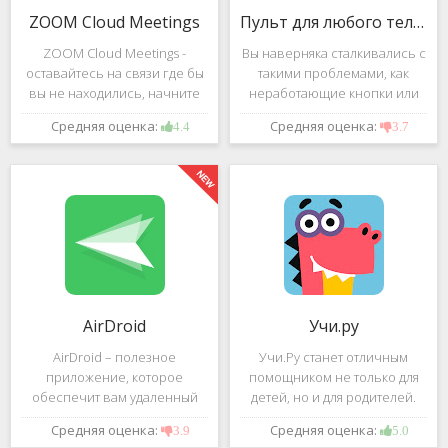
ZOOM Cloud Meetings
Пульт для любого телевизора
ZOOM Cloud Meetings -
Вы наверняка сталкивались с
оставайтесь на связи где бы
такими проблемами, как
вы не находились, начните
неработающие кнопки или
свою или присоединитесь к
разряженные батарейки на
Средняя оценка:
Средняя оценка:
4.4
3.7
видеоконференции с
вашем пульте от
участием десятков человек с
телевизора.Теперь можно
высококачественным
забыть о данной проблеме –
изображением. Столь
с помощью приложения
"Пульт для
AirDroid
Учи.ру
AirDroid – полезное
Учи.Ру станет отличным
приложение, которое
помощником не только для
обеспечит вам удаленный
детей, но и для родителей.
доступ к вашему смартфону
Это приложение заточено
Средняя оценка:
Средняя оценка:
3.9
5.0
или планшету при помощи
под изучение различного