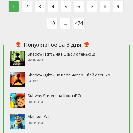
такого человека, который бы
свободное время, но
1
2
3
4
5
6
7
8
9
ни
10
...
474
Популярное за 3 дня
Shadow Fight 2 на PC (Бой с тенью 2)
новинки
Shadow Fight 2 на компьютер – бой с тенью
Action
Subway Surfers на Комп (PC)
новинки
Миньон Раш
новинки