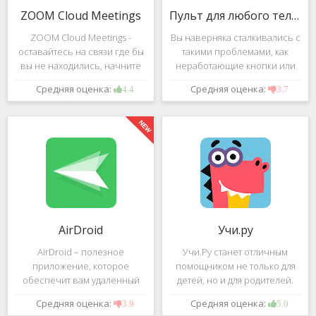
ZOOM Cloud Meetings
Пульт для любого телевизора
ZOOM Cloud Meetings -
Вы наверняка сталкивались с
оставайтесь на связи где бы
такими проблемами, как
вы не находились, начните
неработающие кнопки или
свою или присоединитесь к
разряженные батарейки на
Средняя оценка:
Средняя оценка:
4.4
3.7
видеоконференции с
вашем пульте от
участием десятков человек с
телевизора.Теперь можно
высококачественным
забыть о данной проблеме –
изображением. Столь
с помощью приложения
"Пульт для
AirDroid
Учи.ру
AirDroid – полезное
Учи.Ру станет отличным
приложение, которое
помощником не только для
обеспечит вам удаленный
детей, но и для родителей.
доступ к вашему смартфону
Это приложение заточено
Средняя оценка:
Средняя оценка:
3.9
5.0
или планшету при помощи
под изучение различного