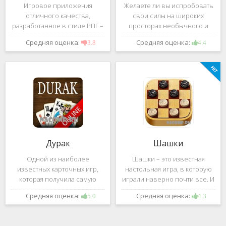
Игровое приложения
Желаете ли вы испробовать
отличного качества,
свои силы на широких
разработанное в стиле РПГ –
просторах необычного и
это, конечно же, Dark
удивительного мира,
Средняя оценка:
Средняя оценка:
3.8
4.4
Avenger. В ней вы сможете
который наполнен
провести ряд насыщенных
разнообразными тайнами?
боевых действий, отыскать
Если да, тогда вам к нам. Игра,
большое количество
которую мы вам предложим
проблем на свою
ниже и о
Дурак
Шашки
Одной из наиболее
Шашки – это известная
известных карточных игр,
настольная игра, в которую
которая получила самую
играли наверно почти все. И
большую известность среди
это не странно. Эта игра
Средняя оценка:
Средняя оценка:
5.0
4.3
всех людей всех возрастных
имеет не сложные правила и
категорий, это «Дурак».
дает возможность не только
Скорее всего, даже нет
приятно потратить свое