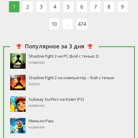
такого человека, который бы
свободное время, но
1
2
3
4
5
6
7
8
9
ни
10
...
474
Популярное за 3 дня
Shadow Fight 2 на PC (Бой с тенью 2)
новинки
Shadow Fight 2 на компьютер – бой с тенью
Action
Subway Surfers на Комп (PC)
новинки
Миньон Раш
новинки