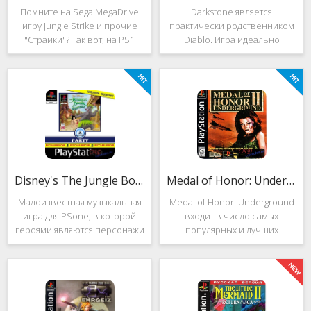
Помните на Sega MegaDrive
Darkstone является
игру Jungle Strike и прочие
практически родственником
"Страйки"? Так вот, на PS1
Diablo. Игра идеально
данная серия продолжила
подойдёт для тех, кто ищет
своё существование. Вышло
альтернативу последнему.
ещё 2 "Страйка", где мы всё
Несмотря на то, что эти 2
так же управляем вертолётом
игры создавались разными
и уничтожаем
людьми, Darkstone имеет
общие
Disney's The Jungle Book: Groove Party
Medal of Honor: Underground
Малоизвестная музыкальная
Medal of Honor: Underground
игра для PSone, в которой
входит в число самых
героями являются персонажи
популярных и лучших
"Книги джунглей". Это не
шутеров от первого лица для
платформер и не Action.
Sony Playstation. Эта игра
Смысл игры весьма
посвящена Второй мировой
оригинален. Перед стартом
войне. Вы будете играть за
вы будете выбирать песню.
девушку Менон. Являясь