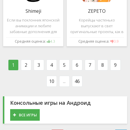
Shimeji
ZEPETO
Если вы поклонник японской
Корейцы частенько
анимации и любите
выпускают в свет
забавные дополнения для
оригинальные проекты, как в
своего смартфона, обратите
сфере игр, так и приложений.
Средняя оценка:
Средняя оценка:
4.3
3.9
внимание на Shimeji -
Так, ZEPETO стремительно
приложение, которое
ворвалось в топ популярных
поможет вам украсить меню
приложений за пределами
устройства милыми
Южной Кореи, не смотря на
1
2
3
4
5
6
7
8
9
персонажами в
то,
10
...
46
Консольные игры на Андроид
ВСЕ ИГРЫ