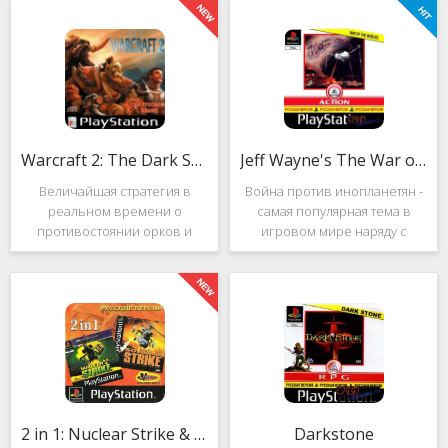
Warcraft 2: The Dark Saga
Jeff Wayne's The War of the Worlds
Величайшая стратегия в
Война против инопланетян -
реальном времени о
самая популярная тема в
противостоянии орков и
игровом мире наряду с
людей. Warcraft 2: The Dark
войнами против
Saga рассказывает
террористов и зомби. Здесь
классическую историю, в
есть некая своя романтика:
которой идёт битва за
народы объединяются в
королевство Азерот в мире
борьбе с врагом, Земля
Средневековья с
рушится, но
2 in 1: Nuclear Strike & Soviet Strike
Darkstone