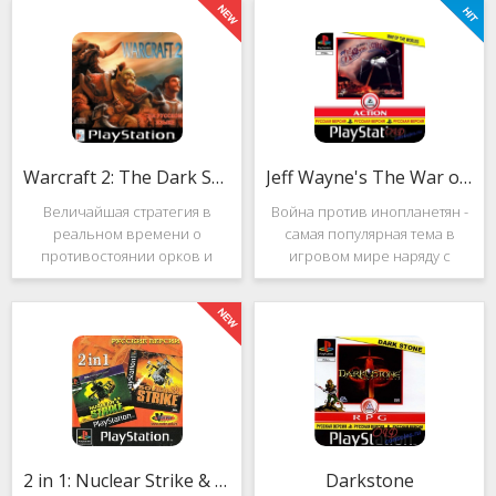
Warcraft 2: The Dark Saga
Jeff Wayne's The War of the Worlds
Величайшая стратегия в
Война против инопланетян -
реальном времени о
самая популярная тема в
противостоянии орков и
игровом мире наряду с
людей. Warcraft 2: The Dark
войнами против
Saga рассказывает
террористов и зомби. Здесь
классическую историю, в
есть некая своя романтика:
которой идёт битва за
народы объединяются в
королевство Азерот в мире
борьбе с врагом, Земля
Средневековья с
рушится, но
2 in 1: Nuclear Strike & Soviet Strike
Darkstone