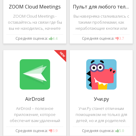
ZOOM Cloud Meetings
Пульт для любого телевизора
ZOOM Cloud Meetings -
Вы наверняка сталкивались с
оставайтесь на связи где бы
такими проблемами, как
вы не находились, начните
неработающие кнопки или
свою или присоединитесь к
разряженные батарейки на
Средняя оценка:
Средняя оценка:
4.4
3.7
видеоконференции с
вашем пульте от
участием десятков человек с
телевизора.Теперь можно
высококачественным
забыть о данной проблеме –
изображением. Столь
с помощью приложения
"Пульт для
AirDroid
Учи.ру
AirDroid – полезное
Учи.Ру станет отличным
приложение, которое
помощником не только для
обеспечит вам удаленный
детей, но и для родителей.
доступ к вашему смартфону
Это приложение заточено
Средняя оценка:
Средняя оценка:
3.9
5.0
или планшету при помощи
под изучение различного