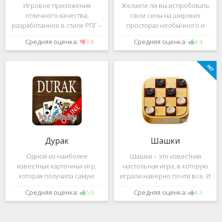
Игровое приложения
Желаете ли вы испробовать
отличного качества,
свои силы на широких
разработанное в стиле РПГ –
просторах необычного и
это, конечно же, Dark
удивительного мира,
Средняя оценка:
Средняя оценка:
3.8
4.4
Avenger. В ней вы сможете
который наполнен
провести ряд насыщенных
разнообразными тайнами?
боевых действий, отыскать
Если да, тогда вам к нам. Игра,
большое количество
которую мы вам предложим
проблем на свою
ниже и о
Дурак
Шашки
Одной из наиболее
Шашки – это известная
известных карточных игр,
настольная игра, в которую
которая получила самую
играли наверно почти все. И
большую известность среди
это не странно. Эта игра
Средняя оценка:
Средняя оценка:
5.0
4.3
всех людей всех возрастных
имеет не сложные правила и
категорий, это «Дурак».
дает возможность не только
Скорее всего, даже нет
приятно потратить свое