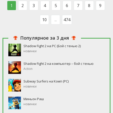
такого человека, который бы
свободное время, но
1
2
3
4
5
6
7
8
9
ни
10
...
474
Популярное за 3 дня
Shadow Fight 2 на PC (Бой с тенью 2)
новинки
Shadow Fight 2 на компьютер – бой с тенью
Action
Subway Surfers на Комп (PC)
новинки
Миньон Раш
новинки