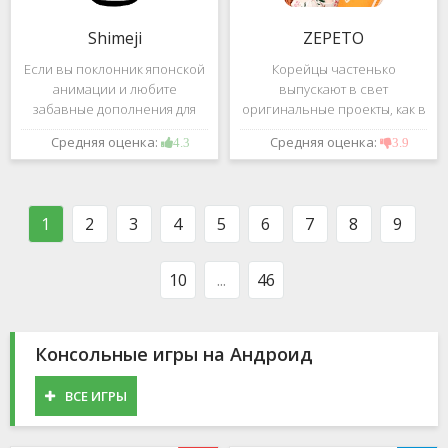
Shimeji
ZEPETO
Если вы поклонник японской
Корейцы частенько
анимации и любите
выпускают в свет
забавные дополнения для
оригинальные проекты, как в
своего смартфона, обратите
сфере игр, так и приложений.
Средняя оценка:
Средняя оценка:
4.3
3.9
внимание на Shimeji -
Так, ZEPETO стремительно
приложение, которое
ворвалось в топ популярных
поможет вам украсить меню
приложений за пределами
устройства милыми
Южной Кореи, не смотря на
1
2
3
4
5
6
7
8
9
персонажами в
то,
10
...
46
Консольные игры на Андроид
ВСЕ ИГРЫ