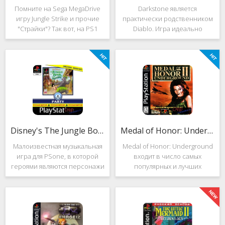
Помните на Sega MegaDrive
Darkstone является
игру Jungle Strike и прочие
практически родственником
"Страйки"? Так вот, на PS1
Diablo. Игра идеально
данная серия продолжила
подойдёт для тех, кто ищет
своё существование. Вышло
альтернативу последнему.
ещё 2 "Страйка", где мы всё
Несмотря на то, что эти 2
так же управляем вертолётом
игры создавались разными
и уничтожаем
людьми, Darkstone имеет
общие
Disney's The Jungle Book: Groove Party
Medal of Honor: Underground
Малоизвестная музыкальная
Medal of Honor: Underground
игра для PSone, в которой
входит в число самых
героями являются персонажи
популярных и лучших
"Книги джунглей". Это не
шутеров от первого лица для
платформер и не Action.
Sony Playstation. Эта игра
Смысл игры весьма
посвящена Второй мировой
оригинален. Перед стартом
войне. Вы будете играть за
вы будете выбирать песню.
девушку Менон. Являясь