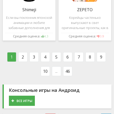
Shimeji
ZEPETO
Если вы поклонник японской
Корейцы частенько
анимации и любите
выпускают в свет
забавные дополнения для
оригинальные проекты, как в
своего смартфона, обратите
сфере игр, так и приложений.
Средняя оценка:
Средняя оценка:
4.3
3.9
внимание на Shimeji -
Так, ZEPETO стремительно
приложение, которое
ворвалось в топ популярных
поможет вам украсить меню
приложений за пределами
устройства милыми
Южной Кореи, не смотря на
1
2
3
4
5
6
7
8
9
персонажами в
то,
10
...
46
Консольные игры на Андроид
ВСЕ ИГРЫ