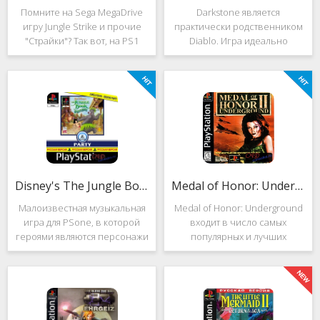
Помните на Sega MegaDrive
Darkstone является
игру Jungle Strike и прочие
практически родственником
"Страйки"? Так вот, на PS1
Diablo. Игра идеально
данная серия продолжила
подойдёт для тех, кто ищет
своё существование. Вышло
альтернативу последнему.
ещё 2 "Страйка", где мы всё
Несмотря на то, что эти 2
так же управляем вертолётом
игры создавались разными
и уничтожаем
людьми, Darkstone имеет
общие
Disney's The Jungle Book: Groove Party
Medal of Honor: Underground
Малоизвестная музыкальная
Medal of Honor: Underground
игра для PSone, в которой
входит в число самых
героями являются персонажи
популярных и лучших
"Книги джунглей". Это не
шутеров от первого лица для
платформер и не Action.
Sony Playstation. Эта игра
Смысл игры весьма
посвящена Второй мировой
оригинален. Перед стартом
войне. Вы будете играть за
вы будете выбирать песню.
девушку Менон. Являясь