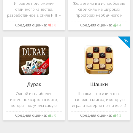
Игровое приложения
Желаете ли вы испробовать
отличного качества,
свои силы на широких
разработанное в стиле РПГ –
просторах необычного и
это, конечно же, Dark
удивительного мира,
Средняя оценка:
Средняя оценка:
3.8
4.4
Avenger. В ней вы сможете
который наполнен
провести ряд насыщенных
разнообразными тайнами?
боевых действий, отыскать
Если да, тогда вам к нам. Игра,
большое количество
которую мы вам предложим
проблем на свою
ниже и о
Дурак
Шашки
Одной из наиболее
Шашки – это известная
известных карточных игр,
настольная игра, в которую
которая получила самую
играли наверно почти все. И
большую известность среди
это не странно. Эта игра
Средняя оценка:
Средняя оценка:
5.0
4.3
всех людей всех возрастных
имеет не сложные правила и
категорий, это «Дурак».
дает возможность не только
Скорее всего, даже нет
приятно потратить свое