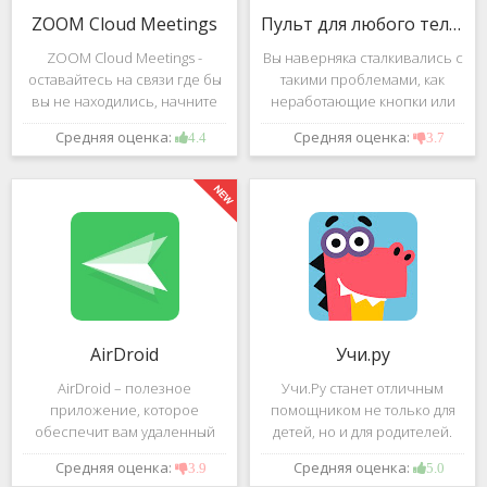
ZOOM Cloud Meetings
Пульт для любого телевизора
ZOOM Cloud Meetings -
Вы наверняка сталкивались с
оставайтесь на связи где бы
такими проблемами, как
вы не находились, начните
неработающие кнопки или
свою или присоединитесь к
разряженные батарейки на
Средняя оценка:
Средняя оценка:
4.4
3.7
видеоконференции с
вашем пульте от
участием десятков человек с
телевизора.Теперь можно
высококачественным
забыть о данной проблеме –
изображением. Столь
с помощью приложения
"Пульт для
AirDroid
Учи.ру
AirDroid – полезное
Учи.Ру станет отличным
приложение, которое
помощником не только для
обеспечит вам удаленный
детей, но и для родителей.
доступ к вашему смартфону
Это приложение заточено
Средняя оценка:
Средняя оценка:
3.9
5.0
или планшету при помощи
под изучение различного