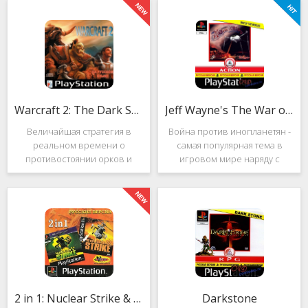
Warcraft 2: The Dark Saga
Jeff Wayne's The War of the Worlds
Величайшая стратегия в
Война против инопланетян -
реальном времени о
самая популярная тема в
противостоянии орков и
игровом мире наряду с
людей. Warcraft 2: The Dark
войнами против
Saga рассказывает
террористов и зомби. Здесь
классическую историю, в
есть некая своя романтика:
которой идёт битва за
народы объединяются в
королевство Азерот в мире
борьбе с врагом, Земля
Средневековья с
рушится, но
2 in 1: Nuclear Strike & Soviet Strike
Darkstone