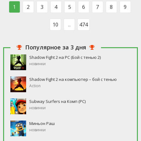
такого человека, который бы
свободное время, но
1
2
3
4
5
6
7
8
9
ни
10
...
474
Популярное за 3 дня
Shadow Fight 2 на PC (Бой с тенью 2)
новинки
Shadow Fight 2 на компьютер – бой с тенью
Action
Subway Surfers на Комп (PC)
новинки
Миньон Раш
новинки