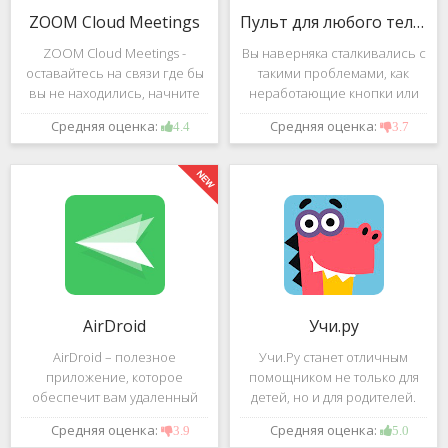
ZOOM Cloud Meetings
Пульт для любого телевизора
ZOOM Cloud Meetings -
Вы наверняка сталкивались с
оставайтесь на связи где бы
такими проблемами, как
вы не находились, начните
неработающие кнопки или
свою или присоединитесь к
разряженные батарейки на
Средняя оценка:
Средняя оценка:
4.4
3.7
видеоконференции с
вашем пульте от
участием десятков человек с
телевизора.Теперь можно
высококачественным
забыть о данной проблеме –
изображением. Столь
с помощью приложения
"Пульт для
AirDroid
Учи.ру
AirDroid – полезное
Учи.Ру станет отличным
приложение, которое
помощником не только для
обеспечит вам удаленный
детей, но и для родителей.
доступ к вашему смартфону
Это приложение заточено
Средняя оценка:
Средняя оценка:
3.9
5.0
или планшету при помощи
под изучение различного