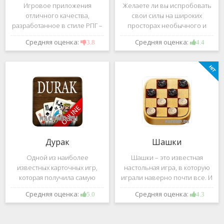
Игровое приложения
Желаете ли вы испробовать
отличного качества,
свои силы на широких
разработанное в стиле РПГ –
просторах необычного и
это, конечно же, Dark
удивительного мира,
Средняя оценка:
Средняя оценка:
3.8
4.4
Avenger. В ней вы сможете
который наполнен
провести ряд насыщенных
разнообразными тайнами?
боевых действий, отыскать
Если да, тогда вам к нам. Игра,
большое количество
которую мы вам предложим
проблем на свою
ниже и о
Дурак
Шашки
Одной из наиболее
Шашки – это известная
известных карточных игр,
настольная игра, в которую
которая получила самую
играли наверно почти все. И
большую известность среди
это не странно. Эта игра
Средняя оценка:
Средняя оценка:
5.0
4.3
всех людей всех возрастных
имеет не сложные правила и
категорий, это «Дурак».
дает возможность не только
Скорее всего, даже нет
приятно потратить свое