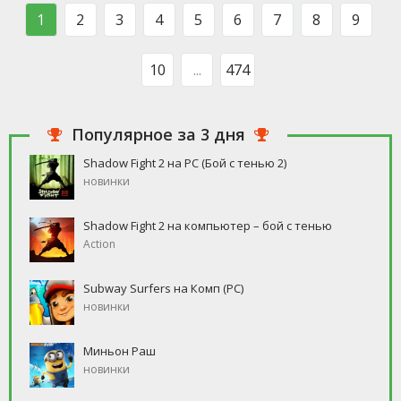
такого человека, который бы
свободное время, но
1
2
3
4
5
6
7
8
9
ни
10
...
474
Популярное за 3 дня
Shadow Fight 2 на PC (Бой с тенью 2)
новинки
Shadow Fight 2 на компьютер – бой с тенью
Action
Subway Surfers на Комп (PC)
новинки
Миньон Раш
новинки