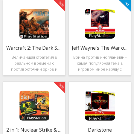
Warcraft 2: The Dark Saga
Jeff Wayne's The War of the Worlds
Величайшая стратегия в
Война против инопланетян -
реальном времени о
самая популярная тема в
противостоянии орков и
игровом мире наряду с
людей. Warcraft 2: The Dark
войнами против
Saga рассказывает
террористов и зомби. Здесь
классическую историю, в
есть некая своя романтика:
которой идёт битва за
народы объединяются в
королевство Азерот в мире
борьбе с врагом, Земля
Средневековья с
рушится, но
2 in 1: Nuclear Strike & Soviet Strike
Darkstone