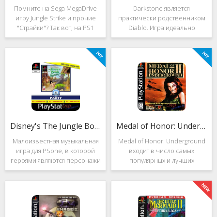
Помните на Sega MegaDrive
Darkstone является
игру Jungle Strike и прочие
практически родственником
"Страйки"? Так вот, на PS1
Diablo. Игра идеально
данная серия продолжила
подойдёт для тех, кто ищет
своё существование. Вышло
альтернативу последнему.
ещё 2 "Страйка", где мы всё
Несмотря на то, что эти 2
так же управляем вертолётом
игры создавались разными
и уничтожаем
людьми, Darkstone имеет
общие
Disney's The Jungle Book: Groove Party
Medal of Honor: Underground
Малоизвестная музыкальная
Medal of Honor: Underground
игра для PSone, в которой
входит в число самых
героями являются персонажи
популярных и лучших
"Книги джунглей". Это не
шутеров от первого лица для
платформер и не Action.
Sony Playstation. Эта игра
Смысл игры весьма
посвящена Второй мировой
оригинален. Перед стартом
войне. Вы будете играть за
вы будете выбирать песню.
девушку Менон. Являясь