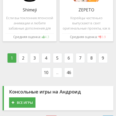
Shimeji
ZEPETO
Если вы поклонник японской
Корейцы частенько
анимации и любите
выпускают в свет
забавные дополнения для
оригинальные проекты, как в
своего смартфона, обратите
сфере игр, так и приложений.
Средняя оценка:
Средняя оценка:
4.3
3.9
внимание на Shimeji -
Так, ZEPETO стремительно
приложение, которое
ворвалось в топ популярных
поможет вам украсить меню
приложений за пределами
устройства милыми
Южной Кореи, не смотря на
1
2
3
4
5
6
7
8
9
персонажами в
то,
10
...
46
Консольные игры на Андроид
ВСЕ ИГРЫ