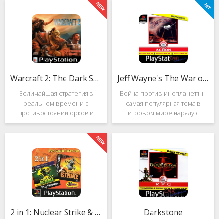
Warcraft 2: The Dark Saga
Jeff Wayne's The War of the Worlds
Величайшая стратегия в
Война против инопланетян -
реальном времени о
самая популярная тема в
противостоянии орков и
игровом мире наряду с
людей. Warcraft 2: The Dark
войнами против
Saga рассказывает
террористов и зомби. Здесь
классическую историю, в
есть некая своя романтика:
которой идёт битва за
народы объединяются в
королевство Азерот в мире
борьбе с врагом, Земля
Средневековья с
рушится, но
2 in 1: Nuclear Strike & Soviet Strike
Darkstone