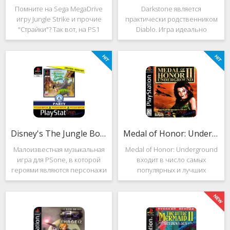
Помните на Sega MegaDrive
Darkstone является
игру Jungle Strike и прочие
практически родственником
"Страйки"? Так вот, на PS1
Diablo. Игра идеально
данная серия продолжила
подойдёт для тех, кто ищет
своё существование. Вышло
альтернативу последнему.
ещё 2 "Страйка", где мы всё
Несмотря на то, что эти 2
так же управляем вертолётом
игры создавались разными
и уничтожаем
людьми, Darkstone имеет
общие
Disney's The Jungle Book: Groove Party
Medal of Honor: Underground
Малоизвестная музыкальная
Medal of Honor: Underground
игра для PSone, в которой
входит в число самых
героями являются персонажи
популярных и лучших
"Книги джунглей". Это не
шутеров от первого лица для
платформер и не Action.
Sony Playstation. Эта игра
Смысл игры весьма
посвящена Второй мировой
оригинален. Перед стартом
войне. Вы будете играть за
вы будете выбирать песню.
девушку Менон. Являясь