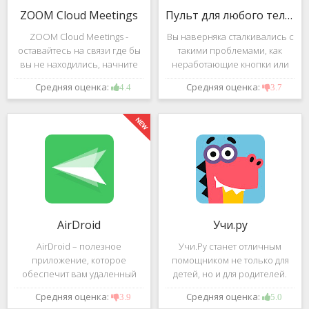
ZOOM Cloud Meetings
Пульт для любого телевизора
ZOOM Cloud Meetings -
Вы наверняка сталкивались с
оставайтесь на связи где бы
такими проблемами, как
вы не находились, начните
неработающие кнопки или
свою или присоединитесь к
разряженные батарейки на
Средняя оценка:
Средняя оценка:
4.4
3.7
видеоконференции с
вашем пульте от
участием десятков человек с
телевизора.Теперь можно
высококачественным
забыть о данной проблеме –
изображением. Столь
с помощью приложения
"Пульт для
AirDroid
Учи.ру
AirDroid – полезное
Учи.Ру станет отличным
приложение, которое
помощником не только для
обеспечит вам удаленный
детей, но и для родителей.
доступ к вашему смартфону
Это приложение заточено
Средняя оценка:
Средняя оценка:
3.9
5.0
или планшету при помощи
под изучение различного