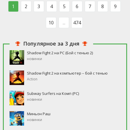
такого человека, который бы
свободное время, но
1
2
3
4
5
6
7
8
9
ни
10
...
474
Популярное за 3 дня
Shadow Fight 2 на PC (Бой с тенью 2)
новинки
Shadow Fight 2 на компьютер – бой с тенью
Action
Subway Surfers на Комп (PC)
новинки
Миньон Раш
новинки