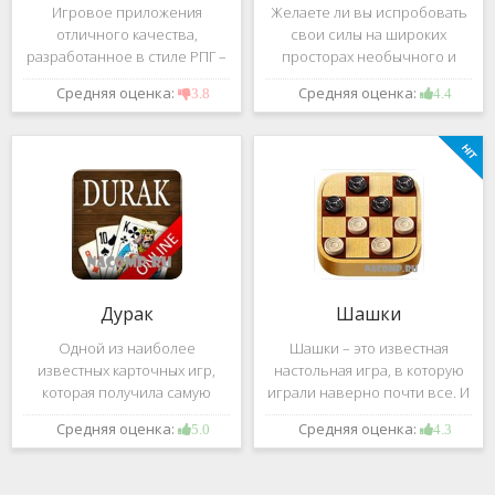
Игровое приложения
Желаете ли вы испробовать
отличного качества,
свои силы на широких
разработанное в стиле РПГ –
просторах необычного и
это, конечно же, Dark
удивительного мира,
Средняя оценка:
Средняя оценка:
3.8
4.4
Avenger. В ней вы сможете
который наполнен
провести ряд насыщенных
разнообразными тайнами?
боевых действий, отыскать
Если да, тогда вам к нам. Игра,
большое количество
которую мы вам предложим
проблем на свою
ниже и о
Дурак
Шашки
Одной из наиболее
Шашки – это известная
известных карточных игр,
настольная игра, в которую
которая получила самую
играли наверно почти все. И
большую известность среди
это не странно. Эта игра
Средняя оценка:
Средняя оценка:
5.0
4.3
всех людей всех возрастных
имеет не сложные правила и
категорий, это «Дурак».
дает возможность не только
Скорее всего, даже нет
приятно потратить свое