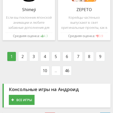
Shimeji
ZEPETO
Если вы поклонник японской
Корейцы частенько
анимации и любите
выпускают в свет
забавные дополнения для
оригинальные проекты, как в
своего смартфона, обратите
сфере игр, так и приложений.
Средняя оценка:
Средняя оценка:
4.3
3.9
внимание на Shimeji -
Так, ZEPETO стремительно
приложение, которое
ворвалось в топ популярных
поможет вам украсить меню
приложений за пределами
устройства милыми
Южной Кореи, не смотря на
1
2
3
4
5
6
7
8
9
персонажами в
то,
10
...
46
Консольные игры на Андроид
ВСЕ ИГРЫ