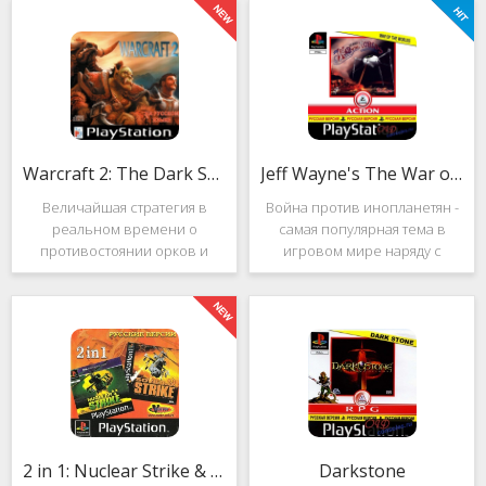
Warcraft 2: The Dark Saga
Jeff Wayne's The War of the Worlds
Величайшая стратегия в
Война против инопланетян -
реальном времени о
самая популярная тема в
противостоянии орков и
игровом мире наряду с
людей. Warcraft 2: The Dark
войнами против
Saga рассказывает
террористов и зомби. Здесь
классическую историю, в
есть некая своя романтика:
которой идёт битва за
народы объединяются в
королевство Азерот в мире
борьбе с врагом, Земля
Средневековья с
рушится, но
2 in 1: Nuclear Strike & Soviet Strike
Darkstone