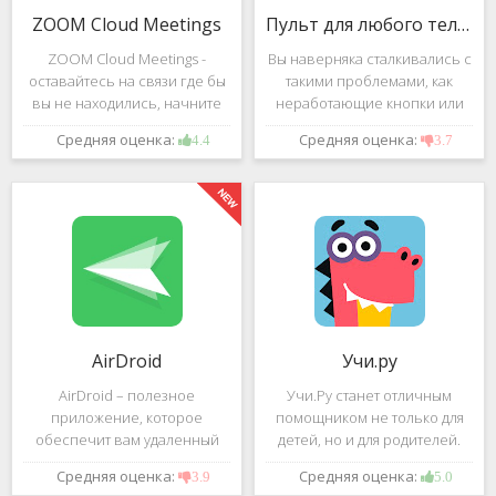
ZOOM Cloud Meetings
Пульт для любого телевизора
ZOOM Cloud Meetings -
Вы наверняка сталкивались с
оставайтесь на связи где бы
такими проблемами, как
вы не находились, начните
неработающие кнопки или
свою или присоединитесь к
разряженные батарейки на
Средняя оценка:
Средняя оценка:
4.4
3.7
видеоконференции с
вашем пульте от
участием десятков человек с
телевизора.Теперь можно
высококачественным
забыть о данной проблеме –
изображением. Столь
с помощью приложения
"Пульт для
AirDroid
Учи.ру
AirDroid – полезное
Учи.Ру станет отличным
приложение, которое
помощником не только для
обеспечит вам удаленный
детей, но и для родителей.
доступ к вашему смартфону
Это приложение заточено
Средняя оценка:
Средняя оценка:
3.9
5.0
или планшету при помощи
под изучение различного