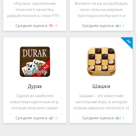
Игровое приложения
Желаете ли вы испробовать
отличного качества,
свои силы на широких
разработанное в стиле РПГ –
просторах необычного и
это, конечно же, Dark
удивительного мира,
Средняя оценка:
Средняя оценка:
3.8
4.4
Avenger. В ней вы сможете
который наполнен
провести ряд насыщенных
разнообразными тайнами?
боевых действий, отыскать
Если да, тогда вам к нам. Игра,
большое количество
которую мы вам предложим
проблем на свою
ниже и о
Дурак
Шашки
Одной из наиболее
Шашки – это известная
известных карточных игр,
настольная игра, в которую
которая получила самую
играли наверно почти все. И
большую известность среди
это не странно. Эта игра
Средняя оценка:
Средняя оценка:
5.0
4.3
всех людей всех возрастных
имеет не сложные правила и
категорий, это «Дурак».
дает возможность не только
Скорее всего, даже нет
приятно потратить свое