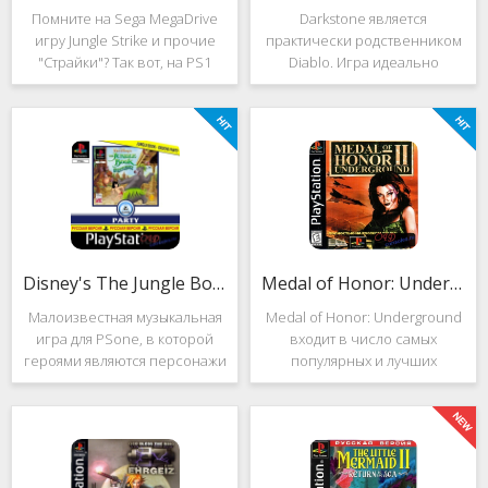
Помните на Sega MegaDrive
Darkstone является
игру Jungle Strike и прочие
практически родственником
"Страйки"? Так вот, на PS1
Diablo. Игра идеально
данная серия продолжила
подойдёт для тех, кто ищет
своё существование. Вышло
альтернативу последнему.
ещё 2 "Страйка", где мы всё
Несмотря на то, что эти 2
так же управляем вертолётом
игры создавались разными
и уничтожаем
людьми, Darkstone имеет
общие
Disney's The Jungle Book: Groove Party
Medal of Honor: Underground
Малоизвестная музыкальная
Medal of Honor: Underground
игра для PSone, в которой
входит в число самых
героями являются персонажи
популярных и лучших
"Книги джунглей". Это не
шутеров от первого лица для
платформер и не Action.
Sony Playstation. Эта игра
Смысл игры весьма
посвящена Второй мировой
оригинален. Перед стартом
войне. Вы будете играть за
вы будете выбирать песню.
девушку Менон. Являясь