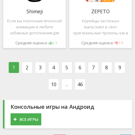
Shimeji
ZEPETO
Если вы поклонник японской
Корейцы частенько
анимации и любите
выпускают в свет
забавные дополнения для
оригинальные проекты, как в
своего смартфона, обратите
сфере игр, так и приложений.
Средняя оценка:
Средняя оценка:
4.3
3.9
внимание на Shimeji -
Так, ZEPETO стремительно
приложение, которое
ворвалось в топ популярных
поможет вам украсить меню
приложений за пределами
устройства милыми
Южной Кореи, не смотря на
1
2
3
4
5
6
7
8
9
персонажами в
то,
10
...
46
Консольные игры на Андроид
ВСЕ ИГРЫ