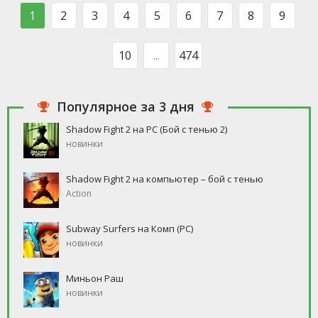
такого человека, который бы
свободное время, но
1
2
3
4
5
6
7
8
9
ни
10
...
474
Популярное за 3 дня
Shadow Fight 2 на PC (Бой с тенью 2)
новинки
Shadow Fight 2 на компьютер – бой с тенью
Action
Subway Surfers на Комп (PC)
новинки
Миньон Раш
новинки