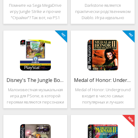
Помните на Sega MegaDrive
Darkstone является
игру Jungle Strike и прочие
практически родственником
"Страйки"? Так вот, на PS1
Diablo. Игра идеально
данная серия продолжила
подойдёт для тех, кто ищет
своё существование. Вышло
альтернативу последнему.
ещё 2 "Страйка", где мы всё
Несмотря на то, что эти 2
так же управляем вертолётом
игры создавались разными
и уничтожаем
людьми, Darkstone имеет
общие
Disney's The Jungle Book: Groove Party
Medal of Honor: Underground
Малоизвестная музыкальная
Medal of Honor: Underground
игра для PSone, в которой
входит в число самых
героями являются персонажи
популярных и лучших
"Книги джунглей". Это не
шутеров от первого лица для
платформер и не Action.
Sony Playstation. Эта игра
Смысл игры весьма
посвящена Второй мировой
оригинален. Перед стартом
войне. Вы будете играть за
вы будете выбирать песню.
девушку Менон. Являясь