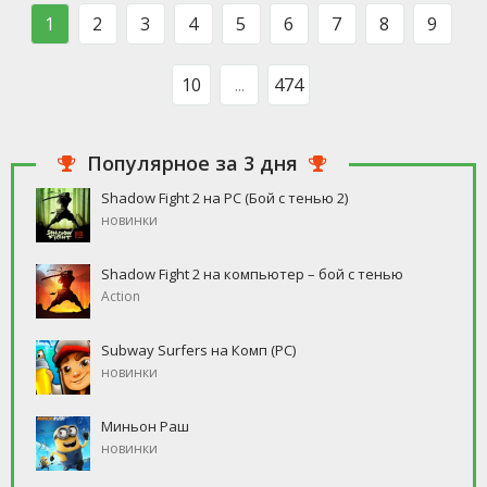
такого человека, который бы
свободное время, но
1
2
3
4
5
6
7
8
9
ни
10
...
474
Популярное за 3 дня
Shadow Fight 2 на PC (Бой с тенью 2)
новинки
Shadow Fight 2 на компьютер – бой с тенью
Action
Subway Surfers на Комп (PC)
новинки
Миньон Раш
новинки