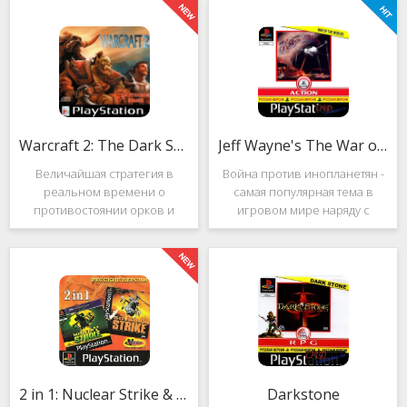
Warcraft 2: The Dark Saga
Jeff Wayne's The War of the Worlds
Величайшая стратегия в
Война против инопланетян -
реальном времени о
самая популярная тема в
противостоянии орков и
игровом мире наряду с
людей. Warcraft 2: The Dark
войнами против
Saga рассказывает
террористов и зомби. Здесь
классическую историю, в
есть некая своя романтика:
которой идёт битва за
народы объединяются в
королевство Азерот в мире
борьбе с врагом, Земля
Средневековья с
рушится, но
2 in 1: Nuclear Strike & Soviet Strike
Darkstone