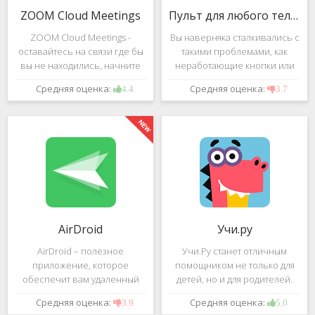
ZOOM Cloud Meetings
Пульт для любого телевизора
ZOOM Cloud Meetings -
Вы наверняка сталкивались с
оставайтесь на связи где бы
такими проблемами, как
вы не находились, начните
неработающие кнопки или
свою или присоединитесь к
разряженные батарейки на
Средняя оценка:
Средняя оценка:
4.4
3.7
видеоконференции с
вашем пульте от
участием десятков человек с
телевизора.Теперь можно
высококачественным
забыть о данной проблеме –
изображением. Столь
с помощью приложения
"Пульт для
AirDroid
Учи.ру
AirDroid – полезное
Учи.Ру станет отличным
приложение, которое
помощником не только для
обеспечит вам удаленный
детей, но и для родителей.
доступ к вашему смартфону
Это приложение заточено
Средняя оценка:
Средняя оценка:
3.9
5.0
или планшету при помощи
под изучение различного