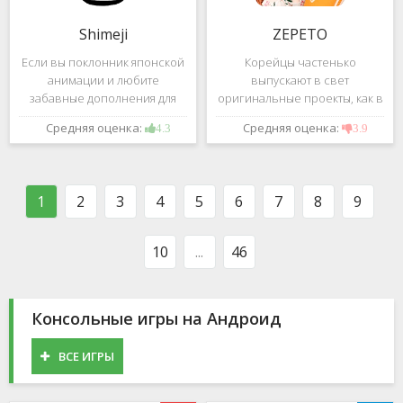
Shimeji
ZEPETO
Если вы поклонник японской
Корейцы частенько
анимации и любите
выпускают в свет
забавные дополнения для
оригинальные проекты, как в
своего смартфона, обратите
сфере игр, так и приложений.
Средняя оценка:
Средняя оценка:
4.3
3.9
внимание на Shimeji -
Так, ZEPETO стремительно
приложение, которое
ворвалось в топ популярных
поможет вам украсить меню
приложений за пределами
устройства милыми
Южной Кореи, не смотря на
1
2
3
4
5
6
7
8
9
персонажами в
то,
10
...
46
Консольные игры на Андроид
ВСЕ ИГРЫ