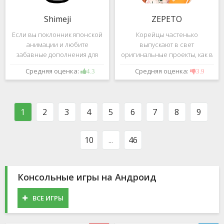
Shimeji
ZEPETO
Если вы поклонник японской
Корейцы частенько
анимации и любите
выпускают в свет
забавные дополнения для
оригинальные проекты, как в
своего смартфона, обратите
сфере игр, так и приложений.
Средняя оценка:
Средняя оценка:
4.3
3.9
внимание на Shimeji -
Так, ZEPETO стремительно
приложение, которое
ворвалось в топ популярных
поможет вам украсить меню
приложений за пределами
устройства милыми
Южной Кореи, не смотря на
1
2
3
4
5
6
7
8
9
персонажами в
то,
10
...
46
Консольные игры на Андроид
ВСЕ ИГРЫ