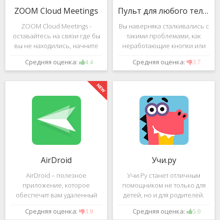
ZOOM Cloud Meetings
Пульт для любого телевизора
ZOOM Cloud Meetings -
Вы наверняка сталкивались с
оставайтесь на связи где бы
такими проблемами, как
вы не находились, начните
неработающие кнопки или
свою или присоединитесь к
разряженные батарейки на
Средняя оценка:
Средняя оценка:
4.4
3.7
видеоконференции с
вашем пульте от
участием десятков человек с
телевизора.Теперь можно
высококачественным
забыть о данной проблеме –
изображением. Столь
с помощью приложения
"Пульт для
AirDroid
Учи.ру
AirDroid – полезное
Учи.Ру станет отличным
приложение, которое
помощником не только для
обеспечит вам удаленный
детей, но и для родителей.
доступ к вашему смартфону
Это приложение заточено
Средняя оценка:
Средняя оценка:
3.9
5.0
или планшету при помощи
под изучение различного