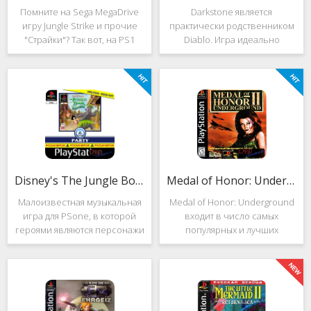
Помните на Sega MegaDrive
Darkstone является
игру Jungle Strike и прочие
практически родственником
"Страйки"? Так вот, на PS1
Diablo. Игра идеально
данная серия продолжила
подойдёт для тех, кто ищет
своё существование. Вышло
альтернативу последнему.
ещё 2 "Страйка", где мы всё
Несмотря на то, что эти 2
так же управляем вертолётом
игры создавались разными
и уничтожаем
людьми, Darkstone имеет
общие
Disney's The Jungle Book: Groove Party
Medal of Honor: Underground
Малоизвестная музыкальная
Medal of Honor: Underground
игра для PSone, в которой
входит в число самых
героями являются персонажи
популярных и лучших
"Книги джунглей". Это не
шутеров от первого лица для
платформер и не Action.
Sony Playstation. Эта игра
Смысл игры весьма
посвящена Второй мировой
оригинален. Перед стартом
войне. Вы будете играть за
вы будете выбирать песню.
девушку Менон. Являясь