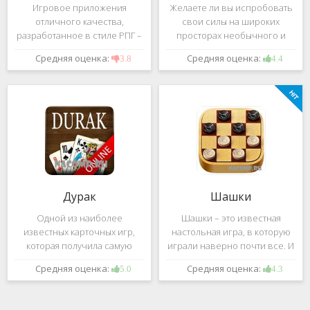
Игровое приложения
Желаете ли вы испробовать
отличного качества,
свои силы на широких
разработанное в стиле РПГ –
просторах необычного и
это, конечно же, Dark
удивительного мира,
Средняя оценка:
Средняя оценка:
3.8
4.4
Avenger. В ней вы сможете
который наполнен
провести ряд насыщенных
разнообразными тайнами?
боевых действий, отыскать
Если да, тогда вам к нам. Игра,
большое количество
которую мы вам предложим
проблем на свою
ниже и о
Дурак
Шашки
Одной из наиболее
Шашки – это известная
известных карточных игр,
настольная игра, в которую
которая получила самую
играли наверно почти все. И
большую известность среди
это не странно. Эта игра
Средняя оценка:
Средняя оценка:
5.0
4.3
всех людей всех возрастных
имеет не сложные правила и
категорий, это «Дурак».
дает возможность не только
Скорее всего, даже нет
приятно потратить свое