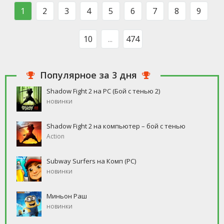
такого человека, который бы
свободное время, но
1
2
3
4
5
6
7
8
9
ни
10
...
474
Популярное за 3 дня
Shadow Fight 2 на PC (Бой с тенью 2)
новинки
Shadow Fight 2 на компьютер – бой с тенью
Action
Subway Surfers на Комп (PC)
новинки
Миньон Раш
новинки