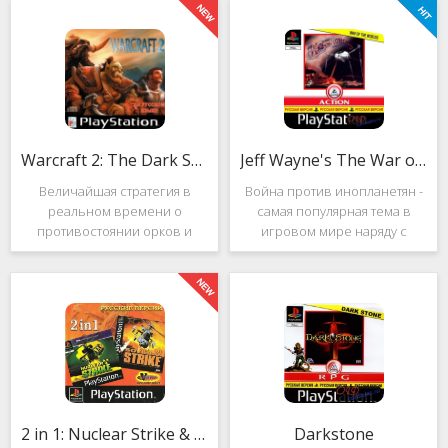
Warcraft 2: The Dark Saga
Jeff Wayne's The War of the Worlds
Величайшая стратегия в
Война против инопланетян -
реальном времени о
самая популярная тема в
противостоянии орков и
игровом мире наряду с
людей. Warcraft 2: The Dark
войнами против
Saga рассказывает
террористов и зомби. Здесь
классическую историю, в
есть некая своя романтика:
которой идёт битва за
народы объединяются в
королевство Азерот в мире
борьбе с врагом, Земля
Средневековья с
рушится, но
2 in 1: Nuclear Strike & Soviet Strike
Darkstone