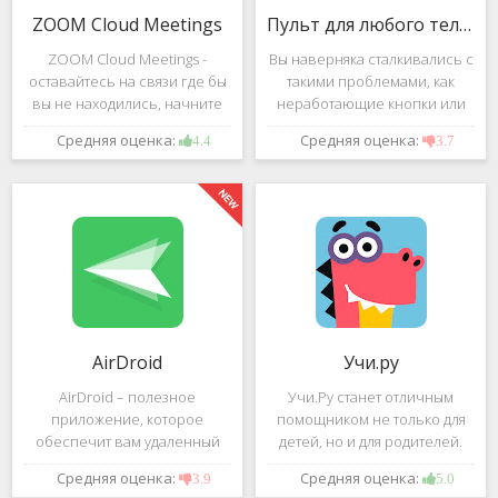
ZOOM Cloud Meetings
Пульт для любого телевизора
ZOOM Cloud Meetings -
Вы наверняка сталкивались с
оставайтесь на связи где бы
такими проблемами, как
вы не находились, начните
неработающие кнопки или
свою или присоединитесь к
разряженные батарейки на
Средняя оценка:
Средняя оценка:
4.4
3.7
видеоконференции с
вашем пульте от
участием десятков человек с
телевизора.Теперь можно
высококачественным
забыть о данной проблеме –
изображением. Столь
с помощью приложения
"Пульт для
AirDroid
Учи.ру
AirDroid – полезное
Учи.Ру станет отличным
приложение, которое
помощником не только для
обеспечит вам удаленный
детей, но и для родителей.
доступ к вашему смартфону
Это приложение заточено
Средняя оценка:
Средняя оценка:
3.9
5.0
или планшету при помощи
под изучение различного