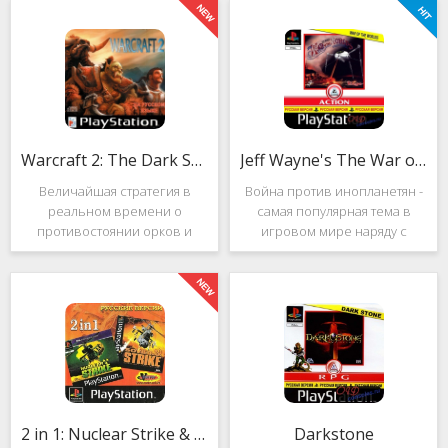
Warcraft 2: The Dark Saga
Jeff Wayne's The War of the Worlds
Величайшая стратегия в
Война против инопланетян -
реальном времени о
самая популярная тема в
противостоянии орков и
игровом мире наряду с
людей. Warcraft 2: The Dark
войнами против
Saga рассказывает
террористов и зомби. Здесь
классическую историю, в
есть некая своя романтика:
которой идёт битва за
народы объединяются в
королевство Азерот в мире
борьбе с врагом, Земля
Средневековья с
рушится, но
2 in 1: Nuclear Strike & Soviet Strike
Darkstone