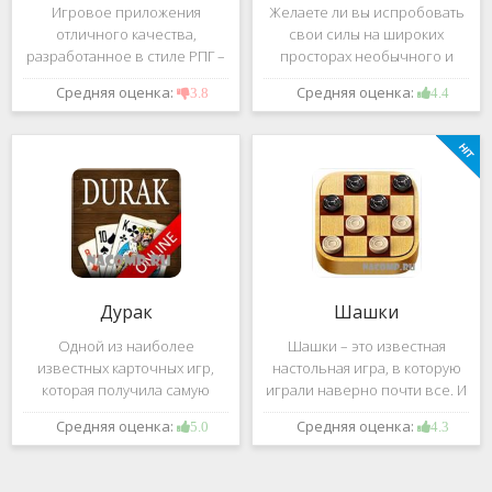
Игровое приложения
Желаете ли вы испробовать
отличного качества,
свои силы на широких
разработанное в стиле РПГ –
просторах необычного и
это, конечно же, Dark
удивительного мира,
Средняя оценка:
Средняя оценка:
3.8
4.4
Avenger. В ней вы сможете
который наполнен
провести ряд насыщенных
разнообразными тайнами?
боевых действий, отыскать
Если да, тогда вам к нам. Игра,
большое количество
которую мы вам предложим
проблем на свою
ниже и о
Дурак
Шашки
Одной из наиболее
Шашки – это известная
известных карточных игр,
настольная игра, в которую
которая получила самую
играли наверно почти все. И
большую известность среди
это не странно. Эта игра
Средняя оценка:
Средняя оценка:
5.0
4.3
всех людей всех возрастных
имеет не сложные правила и
категорий, это «Дурак».
дает возможность не только
Скорее всего, даже нет
приятно потратить свое