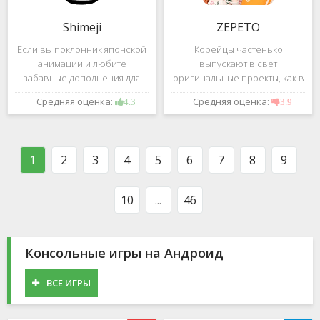
Shimeji
ZEPETO
Если вы поклонник японской
Корейцы частенько
анимации и любите
выпускают в свет
забавные дополнения для
оригинальные проекты, как в
своего смартфона, обратите
сфере игр, так и приложений.
Средняя оценка:
Средняя оценка:
4.3
3.9
внимание на Shimeji -
Так, ZEPETO стремительно
приложение, которое
ворвалось в топ популярных
поможет вам украсить меню
приложений за пределами
устройства милыми
Южной Кореи, не смотря на
1
2
3
4
5
6
7
8
9
персонажами в
то,
10
...
46
Консольные игры на Андроид
ВСЕ ИГРЫ