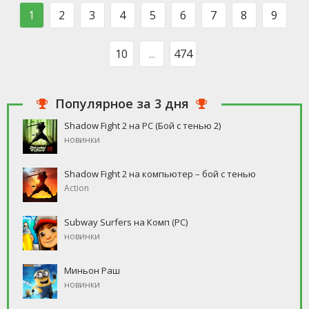
такого человека, который бы
свободное время, но
1
2
3
4
5
6
7
8
9
ни
10
...
474
Популярное за 3 дня
Shadow Fight 2 на PC (Бой с тенью 2)
новинки
Shadow Fight 2 на компьютер – бой с тенью
Action
Subway Surfers на Комп (PC)
новинки
Миньон Раш
новинки