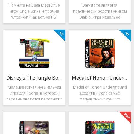
Помните на Sega MegaDrive
Darkstone является
игру Jungle Strike и прочие
практически родственником
"Страйки"? Так вот, на PS1
Diablo. Игра идеально
данная серия продолжила
подойдёт для тех, кто ищет
своё существование. Вышло
альтернативу последнему.
ещё 2 "Страйка", где мы всё
Несмотря на то, что эти 2
так же управляем вертолётом
игры создавались разными
и уничтожаем
людьми, Darkstone имеет
общие
Disney's The Jungle Book: Groove Party
Medal of Honor: Underground
Малоизвестная музыкальная
Medal of Honor: Underground
игра для PSone, в которой
входит в число самых
героями являются персонажи
популярных и лучших
"Книги джунглей". Это не
шутеров от первого лица для
платформер и не Action.
Sony Playstation. Эта игра
Смысл игры весьма
посвящена Второй мировой
оригинален. Перед стартом
войне. Вы будете играть за
вы будете выбирать песню.
девушку Менон. Являясь