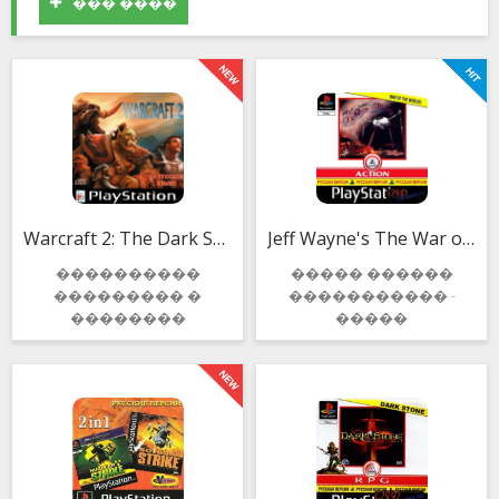
��� ����
Warcraft 2: The Dark Saga
Jeff Wayne's The War of the Worlds
����������
����� ������
��������� �
����������� -
��������
�����
������� �
���������� ����
��������������
� ������� ����
����� � �����.
������ �
Warcraft 2: The Dark Saga
������� ������
������������
����������� �
������������
�����. �����
�������, �
���� ����� ����
������� ���
���������: