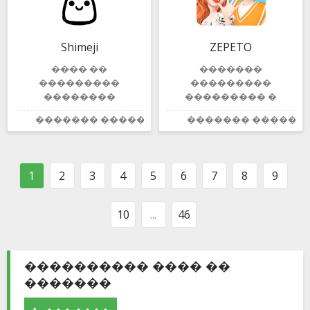
����������� �
���������
���
�����������
������������ �
������! �����
Shimeji
ZEPETO
����� �� ��
���� �
������������?
����������-
���� ��
�������
������������
���������
���������
������,
��������
��������� �
�������� �
����
������� ������:
������� ������:
4.3
������ ��������
������������
���������� ���
�������, ��� �
������
����� ���, ��� �
���������,
����������. ���,
1
2
3
4
5
6
7
8
9
��������
ZEPETO
�������� �� Shimeji -
������������
����������,
��������� � ���
10
...
46
������� �������
����������
��� ��������
���������� ��
���� ����������
��������� �����
������
�����, �� ������
���������� ���� ��
����������� �
�� ��,
�������