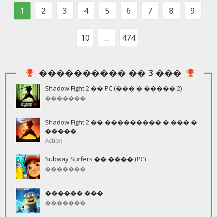
�����������
���� ����� ��
1
2
3
4
5
6
7
8
9
����� ����
������� �������
����� ����
� ����
����������
����������� ��
10
...
474
���������, ���
������ �������
������. ������
��������� ����
�����, ���� ���
���������
������
���������� �� 3 ���
�����, ��
��������,
Shadow Fight 2 �� PC (��� � ����� 2)
������� �� ��
�������
Shadow Fight 2 �� ��������� � ��� �
�����
Action
Subway Surfers �� ���� (PC)
�������
������ ���
�������