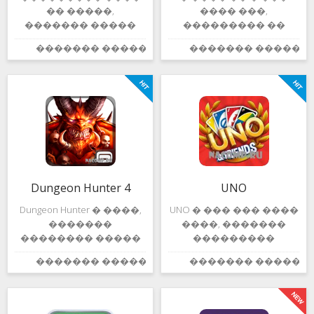
�� �����,
���� ���,
������� �����
��������� ��
�����
������ ������
������� ������:
������� ������:
4.0
����������. ���
�� ������? ����
� �������
������ �����
����������
����������� ���
����������
���� ����� ���,
������� ������
����� ����,
� ������
�������
���������� ��
���������� Block
���������� ���.
Story, ������ ���
� ���� ����
��� ���������
����������
���������.
Dungeon Hunter 4
UNO
��������
��������
Dungeon Hunter � ����,
UNO � ��� ��� ����
�������,
�������
����, �������
�������� �����
���������
���� �� �����
������������
������� ������:
������� ������:
3.8
������� �,
������������
��������,
������ �����
���������
���������
������ ��������
��������� ���,