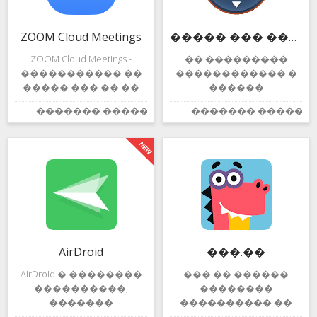
ZOOM Cloud Meetings
����� ��� ������ ����������
ZOOM Cloud Meetings -
�� ���������
����������� ��
������������ �
����� ��� �� ��
������
�� ����������,
����������, ���
������� ������:
������� ������:
4.4
������� ����
������������
���
������ ���
��������������
�����������
�
��������� ��
����������������
����� ������ ��
� ��������
����������.�����
��������
����� ������ �
������� �
������ ��������
������������������
� � �������
������������.
����������
AirDroid
���.��
�����
"����� ���
AirDroid � ��������
���.�� ������
����������,
��������
�������
���������� ��
��������� ���
������ ���