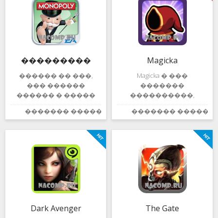
��� ������
��������� ����,
���������
��� ��� �
������������
��������� �����
����� ���������
������ �����
�������������.
��������
�������� �����
���������
Magicka
�� ������
������ �� ���,
Magicka � ���
��� ������
�������
������ � �����
����������,
�������
�������
������� ������:
������� ������:
3.9
�������� ������
��������
���� ���� ���
��������
���������. ���
���������
���������� ����
�������, ���
����� �����
��������� � ���
����������
������
��������
���������. �
��������� �
������ ����,
��������
�������
����������
�������� ����,
Dark Avenger
The Gate
����������
�� ���� ���