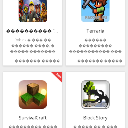
���������� "Roblox"
Terraria
Roblox � ��� ��
������
������ ����, �
���������
����� �������
����������� ���
���������,
������� �����
������� ������:
������� ������:
5.0
��������� ��
���� ��������
Android. ���
���� ��� Minecraft.
����������
���, ��� � ���
���������,
������ ������ �
�������
���������
��������� ��
������
������ ������,
���������� �
�� � ���������
����� �����,
�����������
����� �������
���� � ��������,
�������� ��
SurvivalCraft
Block Story
�������� �����
���� ����������
��������� ����
� ���� �� � ���