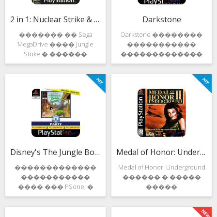
����� ��
������
�����������
������������ �
2 in 1: Nuclear Strike & Soviet Strike
Darkstone
������ � ����
������ � ������,
������� �� Sega
Darkstone ��������
������������� �
����� �������,
MegaDrive ���� Jungle
�����������
��
Strike � ������
�������������
"�������"? ���
Diablo. ����
���, �� PS1 ������
��������
�����
������� ��� ���,
���������� ���
��� ����
�������������.
������������
����� ��� 2
����������.
"�������", ��� ��
�������� �� ��,
�� ��� ��
��� ��� 2 ����
���������
�����������
��������� �
������� ������,
Disney's The Jungle Book: Groove Party
Medal of Honor: Underground
����������
Darkstone �����
�������������
Medal of Honor: Underground
�����
�����������
������ � �����
���� ��� PSone, �
�����
������� �������
���������� �
��������
������ �������
���������
�� ������� ����