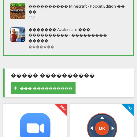
���������� Minecraft - Pocket Edition ��
��
RPG
������� Avakin Life ���
���������� - ���������
�����
�������
����� ����������
��� ����������