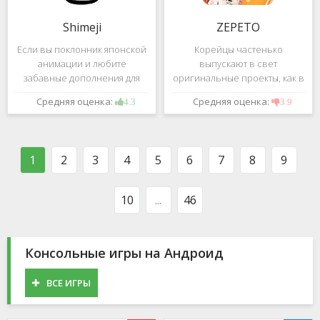
Shimeji
ZEPETO
Если вы поклонник японской
Корейцы частенько
анимации и любите
выпускают в свет
забавные дополнения для
оригинальные проекты, как в
своего смартфона, обратите
сфере игр, так и приложений.
Средняя оценка:
Средняя оценка:
4.3
3.9
внимание на Shimeji -
Так, ZEPETO стремительно
приложение, которое
ворвалось в топ популярных
поможет вам украсить меню
приложений за пределами
устройства милыми
Южной Кореи, не смотря на
1
2
3
4
5
6
7
8
9
персонажами в
то,
10
...
46
Консольные игры на Андроид
ВСЕ ИГРЫ