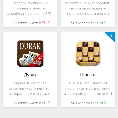
Игровое приложения
Желаете ли вы испробовать
отличного качества,
свои силы на широких
разработанное в стиле РПГ –
просторах необычного и
это, конечно же, Dark
удивительного мира,
Средняя оценка:
Средняя оценка:
3.8
4.4
Avenger. В ней вы сможете
который наполнен
провести ряд насыщенных
разнообразными тайнами?
боевых действий, отыскать
Если да, тогда вам к нам. Игра,
большое количество
которую мы вам предложим
проблем на свою
ниже и о
Дурак
Шашки
Одной из наиболее
Шашки – это известная
известных карточных игр,
настольная игра, в которую
которая получила самую
играли наверно почти все. И
большую известность среди
это не странно. Эта игра
Средняя оценка:
Средняя оценка:
5.0
4.3
всех людей всех возрастных
имеет не сложные правила и
категорий, это «Дурак».
дает возможность не только
Скорее всего, даже нет
приятно потратить свое