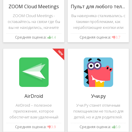
ZOOM Cloud Meetings
Пульт для любого телевизора
ZOOM Cloud Meetings -
Вы наверняка сталкивались с
оставайтесь на связи где бы
такими проблемами, как
вы не находились, начните
неработающие кнопки или
свою или присоединитесь к
разряженные батарейки на
Средняя оценка:
Средняя оценка:
4.4
3.7
видеоконференции с
вашем пульте от
участием десятков человек с
телевизора.Теперь можно
высококачественным
забыть о данной проблеме –
изображением. Столь
с помощью приложения
"Пульт для
AirDroid
Учи.ру
AirDroid – полезное
Учи.Ру станет отличным
приложение, которое
помощником не только для
обеспечит вам удаленный
детей, но и для родителей.
доступ к вашему смартфону
Это приложение заточено
Средняя оценка:
Средняя оценка:
3.9
5.0
или планшету при помощи
под изучение различного