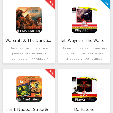
Warcraft 2: The Dark Saga
Jeff Wayne's The War of the Worlds
Величайшая стратегия в
Война против инопланетян -
реальном времени о
самая популярная тема в
противостоянии орков и
игровом мире наряду с
людей. Warcraft 2: The Dark
войнами против
Saga рассказывает
террористов и зомби. Здесь
классическую историю, в
есть некая своя романтика:
которой идёт битва за
народы объединяются в
королевство Азерот в мире
борьбе с врагом, Земля
Средневековья с
рушится, но
2 in 1: Nuclear Strike & Soviet Strike
Darkstone