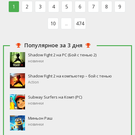
такого человека, который бы
свободное время, но
1
2
3
4
5
6
7
8
9
ни
10
...
474
Популярное за 3 дня
Shadow Fight 2 на PC (Бой с тенью 2)
новинки
Shadow Fight 2 на компьютер – бой с тенью
Action
Subway Surfers на Комп (PC)
новинки
Миньон Раш
новинки