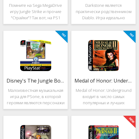
Помните на Sega MegaDrive
Darkstone является
игру Jungle Strike и прочие
практически родственником
"Страйки"? Так вот, на PS1
Diablo. Игра идеально
данная серия продолжила
подойдёт для тех, кто ищет
своё существование. Вышло
альтернативу последнему.
ещё 2 "Страйка", где мы всё
Несмотря на то, что эти 2
так же управляем вертолётом
игры создавались разными
и уничтожаем
людьми, Darkstone имеет
общие
Disney's The Jungle Book: Groove Party
Medal of Honor: Underground
Малоизвестная музыкальная
Medal of Honor: Underground
игра для PSone, в которой
входит в число самых
героями являются персонажи
популярных и лучших
"Книги джунглей". Это не
шутеров от первого лица для
платформер и не Action.
Sony Playstation. Эта игра
Смысл игры весьма
посвящена Второй мировой
оригинален. Перед стартом
войне. Вы будете играть за
вы будете выбирать песню.
девушку Менон. Являясь