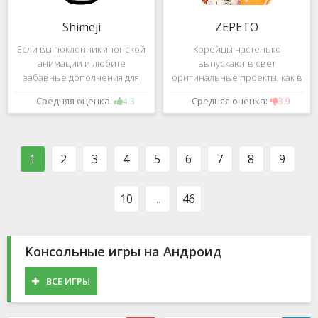
Shimeji
ZEPETO
Если вы поклонник японской
Корейцы частенько
анимации и любите
выпускают в свет
забавные дополнения для
оригинальные проекты, как в
своего смартфона, обратите
сфере игр, так и приложений.
Средняя оценка:
Средняя оценка:
4.3
3.9
внимание на Shimeji -
Так, ZEPETO стремительно
приложение, которое
ворвалось в топ популярных
поможет вам украсить меню
приложений за пределами
устройства милыми
Южной Кореи, не смотря на
1
2
3
4
5
6
7
8
9
персонажами в
то,
10
...
46
Консольные игры на Андроид
ВСЕ ИГРЫ