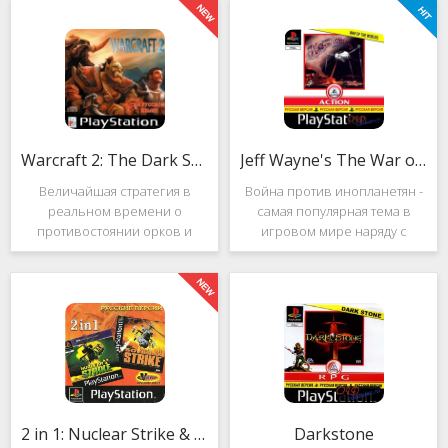
Warcraft 2: The Dark Saga
Jeff Wayne's The War of the Worlds
Величайшая стратегия в
Война против инопланетян -
реальном времени о
самая популярная тема в
противостоянии орков и
игровом мире наряду с
людей. Warcraft 2: The Dark
войнами против
Saga рассказывает
террористов и зомби. Здесь
классическую историю, в
есть некая своя романтика:
которой идёт битва за
народы объединяются в
королевство Азерот в мире
борьбе с врагом, Земля
Средневековья с
рушится, но
2 in 1: Nuclear Strike & Soviet Strike
Darkstone