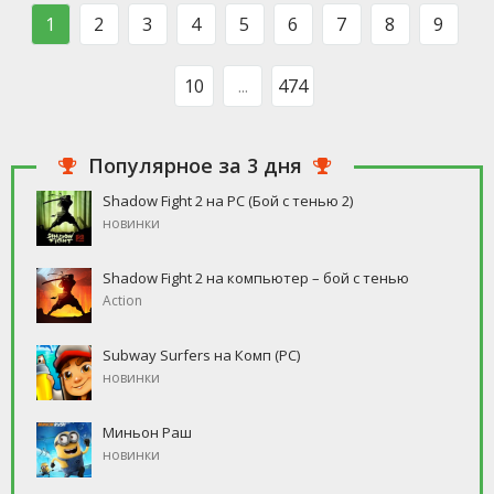
такого человека, который бы
свободное время, но
1
2
3
4
5
6
7
8
9
ни
10
...
474
Популярное за 3 дня
Shadow Fight 2 на PC (Бой с тенью 2)
новинки
Shadow Fight 2 на компьютер – бой с тенью
Action
Subway Surfers на Комп (PC)
новинки
Миньон Раш
новинки