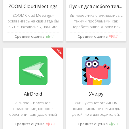
ZOOM Cloud Meetings
Пульт для любого телевизора
ZOOM Cloud Meetings -
Вы наверняка сталкивались с
оставайтесь на связи где бы
такими проблемами, как
вы не находились, начните
неработающие кнопки или
свою или присоединитесь к
разряженные батарейки на
Средняя оценка:
Средняя оценка:
4.4
3.7
видеоконференции с
вашем пульте от
участием десятков человек с
телевизора.Теперь можно
высококачественным
забыть о данной проблеме –
изображением. Столь
с помощью приложения
"Пульт для
AirDroid
Учи.ру
AirDroid – полезное
Учи.Ру станет отличным
приложение, которое
помощником не только для
обеспечит вам удаленный
детей, но и для родителей.
доступ к вашему смартфону
Это приложение заточено
Средняя оценка:
Средняя оценка:
3.9
5.0
или планшету при помощи
под изучение различного