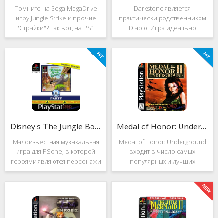
Помните на Sega MegaDrive
Darkstone является
игру Jungle Strike и прочие
практически родственником
"Страйки"? Так вот, на PS1
Diablo. Игра идеально
данная серия продолжила
подойдёт для тех, кто ищет
своё существование. Вышло
альтернативу последнему.
ещё 2 "Страйка", где мы всё
Несмотря на то, что эти 2
так же управляем вертолётом
игры создавались разными
и уничтожаем
людьми, Darkstone имеет
общие
Disney's The Jungle Book: Groove Party
Medal of Honor: Underground
Малоизвестная музыкальная
Medal of Honor: Underground
игра для PSone, в которой
входит в число самых
героями являются персонажи
популярных и лучших
"Книги джунглей". Это не
шутеров от первого лица для
платформер и не Action.
Sony Playstation. Эта игра
Смысл игры весьма
посвящена Второй мировой
оригинален. Перед стартом
войне. Вы будете играть за
вы будете выбирать песню.
девушку Менон. Являясь