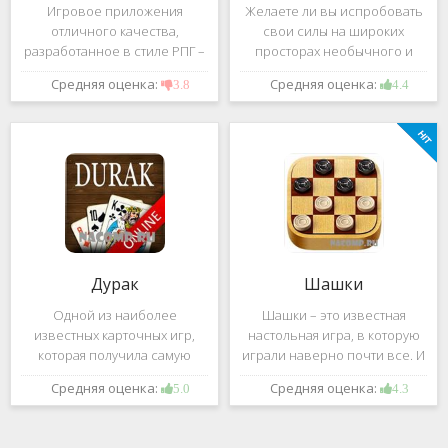
Игровое приложения
Желаете ли вы испробовать
отличного качества,
свои силы на широких
разработанное в стиле РПГ –
просторах необычного и
это, конечно же, Dark
удивительного мира,
Средняя оценка:
Средняя оценка:
3.8
4.4
Avenger. В ней вы сможете
который наполнен
провести ряд насыщенных
разнообразными тайнами?
боевых действий, отыскать
Если да, тогда вам к нам. Игра,
большое количество
которую мы вам предложим
проблем на свою
ниже и о
Дурак
Шашки
Одной из наиболее
Шашки – это известная
известных карточных игр,
настольная игра, в которую
которая получила самую
играли наверно почти все. И
большую известность среди
это не странно. Эта игра
Средняя оценка:
Средняя оценка:
5.0
4.3
всех людей всех возрастных
имеет не сложные правила и
категорий, это «Дурак».
дает возможность не только
Скорее всего, даже нет
приятно потратить свое