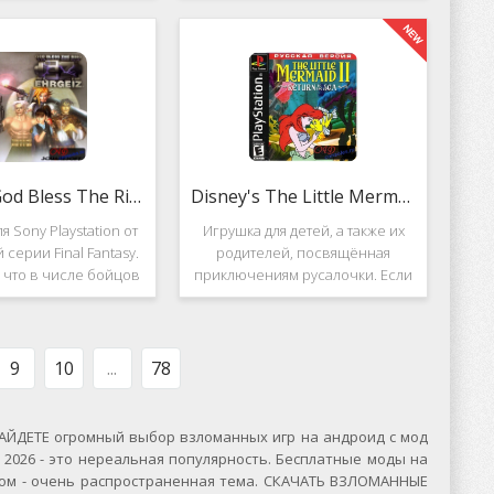
вание. Вышло ещё 2
Несмотря на то, что эти 2 игры
, где мы всё так же
создавались разными людьми,
яем вертолётом и
Darkstone имеет общие
ничтожаем
Ehrgeiz: God Bless The Ring
Disney's The Little Mermaid 2
я Sony Playstation от
Игрушка для детей, а также их
 серии Final Fantasy.
родителей, посвящённая
, что в числе бойцов
приключениям русалочки. Если
ут персонажи из
кто не знает, то её зовут Ариэль
значенной серии.
и она - дочь морского короля.
, Ehrgeiz: God Bless
Игровой подводный мир
 Ring для PS1
выполнен достаточно красиво и
9
10
...
78
ЙДЕТЕ огромный выбор взломанных игр на андроид с мод
2026 - это нереальная популярность. Бесплатные моды на
сском - очень распространенная тема. СКАЧАТЬ ВЗЛОМАННЫЕ