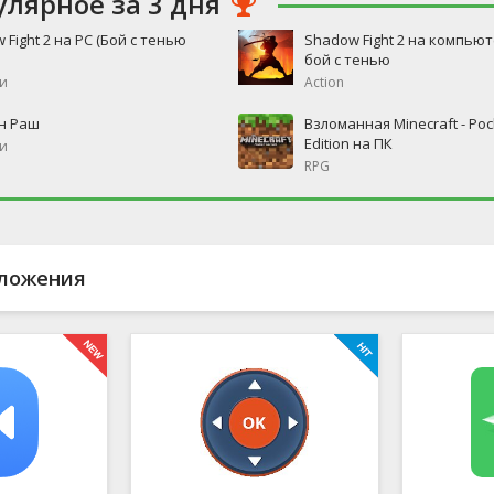
улярное за 3 дня
 Fight 2 на PC (Бой с тенью
Shadow Fight 2 на компьют
бой с тенью
и
Action
н Раш
Взломанная Minecraft - Poc
Edition на ПК
и
RPG
ложения