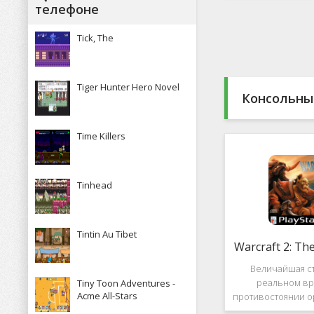
Какие особенн
телефоне
присутствуют и 
пользова
Tick, The
Tiger Hunter Hero Novel
Консольны
Time Killers
Tinhead
Tintin Au Tibet
Warcraft 2: Th
Величайшая ст
реальном вр
Tiny Toon Adventures -
Acme All-Stars
противостоянии о
Warcraft 2: Th