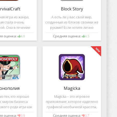
rvivalCraft
Block Story
ая игра из жанра,
А есть ли у вас свой мир,
ая стала очень
созданный из блоков своими же
ой. Она в течение
руками? Если хотите лично
шого временного
воздвигнуть для себя такой мир,
яя оценка:
Средняя оценка:
4.0
4.5
 попала в список
тогда игра, которая называется
их по скачиванию
Block Story, станет для вас
ой игре сочетаются
идеальным вариантом.
 качество графики,
онополия
Magicka
з тех, кто хорошо
Magicka – это игровое
 с миром бизнеса
приложение, которое наделено
акого рода игра как
графикой необычной красоты,
 Эта настольная игра
все персонажи в нем весьма
яя оценка:
Средняя оценка:
3.9
3.7