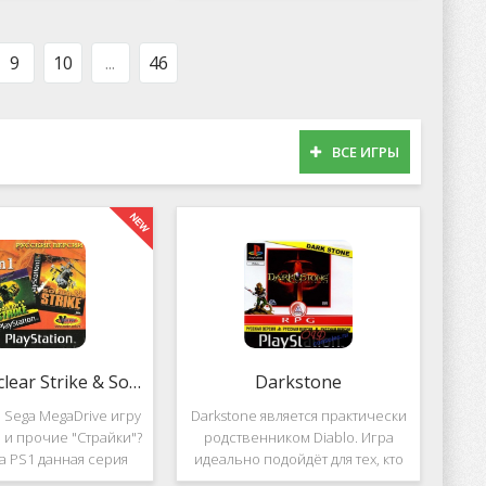
оможет вам украсить
популярных приложений за
тройства милыми
пределами Южной Кореи, не
рсонажами в
смотря на то,
9
10
...
46
ВСЕ ИГРЫ
2 in 1: Nuclear Strike & Soviet Strike
Darkstone
 Sega MegaDrive игру
Darkstone является практически
ke и прочие "Страйки"?
родственником Diablo. Игра
на PS1 данная серия
идеально подойдёт для тех, кто
должила своё
ищет альтернативу последнему.