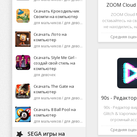
ZOOM Cloud 
Скачать Крокодильчик
ZOOM Cloud M
Свомпи на компьютер
оставайтесь на св
для мальчиков / для девочек
не находились, 
или присоеди
Скачать Лото на
Средняя оце
видеоконференци
компьютер
десятков че
для мальчиков / для девочек
высококаче
изображение
Скачать Style Me Girl -
создай свой стиль на
компьютер
для девочек
Скачать The Gate на
компьютер
для мальчиков / для девочек
90s - Редактор в
Скачать 8 Ball Pool на
Glitch & Vaporwa
компьютер
огромный асс
для мальчиков / для девочек
различных эф
Средняя оце
дополнений к ви
SEGA игры на