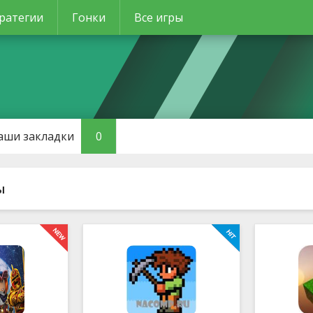
ратегии
Гонки
Все игры
аши закладки
0
ы