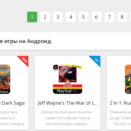
ости в нём
фестиваль виртуальной музыки!
которое п
стоит ли им
Здесь есть и электронно-
меню ус
ться?
танцевальная музыка,
пе
1
2
3
4
5
6
7
8
е игры на Андроид
e Dark Saga
Jeff Wayne's The War of the Worlds
ратегия в
Война против инопланетян -
Помните на
емени о
самая популярная тема в
Jungle Stri
рков и людей.
игровом мире наряду с
Так вот, 
e Dark Saga
войнами против террористов и
про