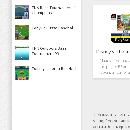
рассказывает к
TNN Bass Tournament of
историю, в котор
Champions
за королевство А
Средневек
Tony La Russa Baseball
TNN Outdoors Bass
Tournament 96
Малоизвестная 
игра для PSone
Tommy Lasorda Baseball
героями являютс
"Книги джунгле
платформер и не 
игры весьма о
Перед стартом
выбирать 
ВЗЛОМАННЫЕ ИГРЫ Н
меню, бесконечным
деньги, бессмерти