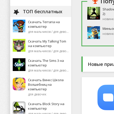
Поп
Shadow
ТОП бесплатных
2)
новинк
Скачать Terraria на
компьютер
Миньо
для мальчиков / для девочек
новинк
Скачать My Talking Tom
на компьютер
для мальчиков / для девочек
Скачать The Sims 3 на
Новые при
компьютер
для мальчиков / для девочек
Скачать Винкс Школа
Волшебниц на
компьютер
для девочек
Скачать Block Story на
компьютер
для мальчиков / для девочек