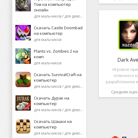
необычную поп
Том на компьютер
среди нек
онлайн
пользоват
для мальчиков / для девочек
Скачать Castle Doombad
на компьютер
для мальчиков
Plants vs. Zombies 2 на
комп
Dark Av
для мальчиков
Игровое пр
Скачать SurvivalCraft на
отличного к
компьютер
разработанное в
для мальчиков / для девочек
это, конечно же, D
Средняя оце
ней вы сможете 
Скачать Дурак на
насыщенных боев
компьютер
отыскать большо
для мальчиков / для девочек
проблем н
Скачать Шашки на
компьютер
для мальчиков / для девочек