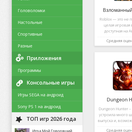
Взломанный 
Головоломки
Roblox — это не п
Настольные
целая игровая 
доступная на A
Спортивные
уникальная платф
Средняя оце
позволяет не толь
Разные
и создавать собс
и сценарии, воп
Приложения
Программы
Консольные игры
Игры SEGA на андроид
Dungeon H
Sony PS 1 на андроид
Dungeon Hunter – 
устроила много ш
ТОП игр 2026 года
выпуска и, возмож
такому повороту
Средняя оце
Игра Мой Говорящий