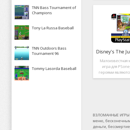
рассказывает к
TNN Bass Tournament of
историю, в котор
Champions
за королевство А
Средневек
Tony La Russa Baseball
TNN Outdoors Bass
Tournament 96
Малоизвестная 
игра для PSone
Tommy Lasorda Baseball
героями являютс
"Книги джунгле
платформер и не 
игры весьма о
Перед стартом
выбирать 
ВЗЛОМАННЫЕ ИГРЫ Н
меню, бесконечным
деньги, бессмерти