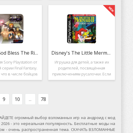
вание. Вышло ещё 2
Несмотря на то, что эти 2 игры
, где мы всё так же
создавались разными людьми,
яем вертолётом и
Darkstone имеет общие
ничтожаем
Ehrgeiz: God Bless The Ring
Disney's The Little Mermaid 2
я Sony Playstation от
Игрушка для детей, а также их
 серии Final Fantasy.
родителей, посвящённая
, что в числе бойцов
приключениям русалочки. Если
ут персонажи из
кто не знает, то её зовут Ариэль
значенной серии.
и она - дочь морского короля.
, Ehrgeiz: God Bless
Игровой подводный мир
 Ring для PS1
выполнен достаточно красиво и
9
10
...
78
ЙДЕТЕ огромный выбор взломанных игр на андроид с мод
2026 - это нереальная популярность. Бесплатные моды на
сском - очень распространенная тема. СКАЧАТЬ ВЗЛОМАННЫЕ