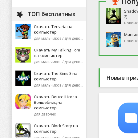
Поп
Shadow
ТОП бесплатных
2)
новинк
Скачать Terraria на
компьютер
Миньо
для мальчиков / для девочек
новинк
Скачать My Talking Tom
на компьютер
для мальчиков / для девочек
Скачать The Sims 3 на
Новые при
компьютер
для мальчиков / для девочек
Скачать Винкс Школа
Волшебниц на
компьютер
для девочек
Скачать Block Story на
компьютер
для мальчиков / для девочек