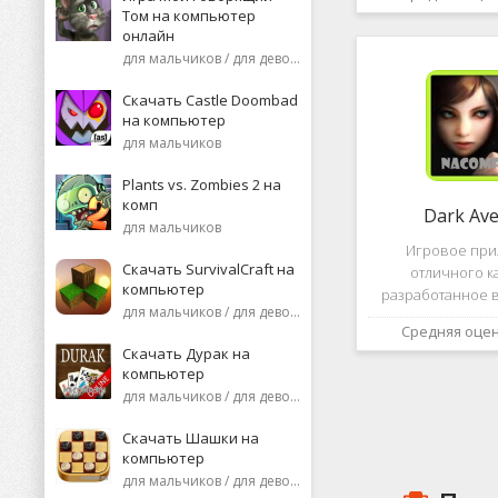
необычную поп
Том на компьютер
среди нек
онлайн
пользоват
для мальчиков / для девочек
Скачать Castle Doombad
на компьютер
для мальчиков
Plants vs. Zombies 2 на
комп
Dark Av
для мальчиков
Игровое пр
Скачать SurvivalCraft на
отличного к
компьютер
разработанное в
для мальчиков / для девочек
это, конечно же, D
Средняя оце
ней вы сможете 
Скачать Дурак на
насыщенных боев
компьютер
отыскать большо
для мальчиков / для девочек
проблем н
Скачать Шашки на
компьютер
для мальчиков / для девочек