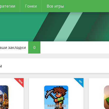
ратегии
Гонки
Все игры
аши закладки
0
ы