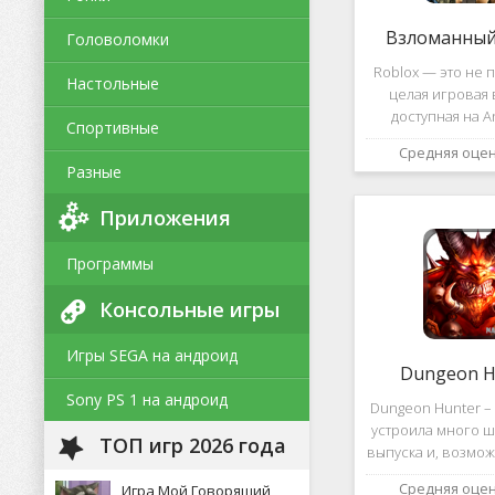
Взломанный 
Головоломки
Roblox — это не п
Настольные
целая игровая 
доступная на A
Спортивные
уникальная платф
Средняя оце
позволяет не толь
Разные
и создавать собс
и сценарии, воп
Приложения
Программы
Консольные игры
Игры SEGA на андроид
Dungeon H
Sony PS 1 на андроид
Dungeon Hunter – 
устроила много ш
ТОП игр 2026 года
выпуска и, возмож
такому повороту
Средняя оце
Игра Мой Говорящий