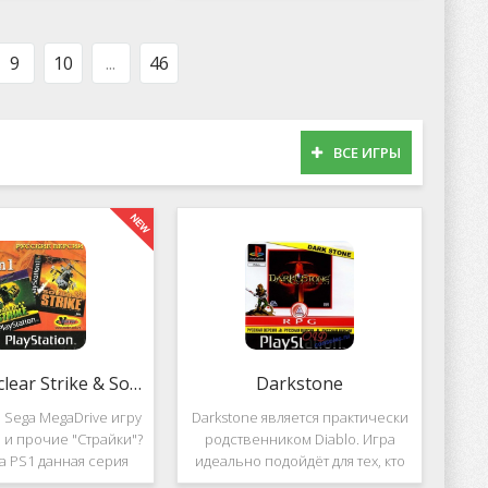
оможет вам украсить
популярных приложений за
тройства милыми
пределами Южной Кореи, не
рсонажами в
смотря на то,
9
10
...
46
ВСЕ ИГРЫ
2 in 1: Nuclear Strike & Soviet Strike
Darkstone
 Sega MegaDrive игру
Darkstone является практически
ke и прочие "Страйки"?
родственником Diablo. Игра
на PS1 данная серия
идеально подойдёт для тех, кто
должила своё
ищет альтернативу последнему.