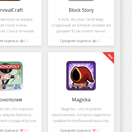
rvivalCraft
Block Story
ая игра из жанра,
А есть ли у вас свой мир,
ая стала очень
созданный из блоков своими же
ой. Она в течение
руками? Если хотите лично
шого временного
воздвигнуть для себя такой мир,
яя оценка:
Средняя оценка:
4.0
4.5
 попала в список
тогда игра, которая называется
их по скачиванию
Block Story, станет для вас
ой игре сочетаются
идеальным вариантом.
 качество графики,
онополия
Magicka
з тех, кто хорошо
Magicka – это игровое
 с миром бизнеса
приложение, которое наделено
акого рода игра как
графикой необычной красоты,
 Эта настольная игра
все персонажи в нем весьма
яя оценка:
Средняя оценка:
3.9
3.7