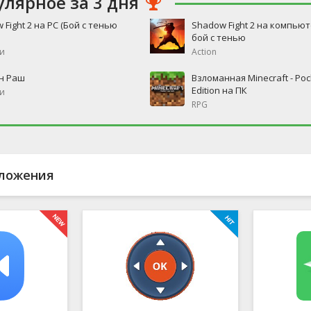
улярное за 3 дня
 Fight 2 на PC (Бой с тенью
Shadow Fight 2 на компьют
бой с тенью
и
Action
н Раш
Взломанная Minecraft - Poc
Edition на ПК
и
RPG
ложения