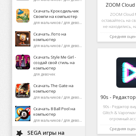
ZOOM Cloud 
Скачать Крокодильчик
ZOOM Cloud M
Свомпи на компьютер
оставайтесь на св
для мальчиков / для девочек
не находились, 
или присоеди
Скачать Лото на
Средняя оце
видеоконференци
компьютер
десятков че
для мальчиков / для девочек
высококаче
изображение
Скачать Style Me Girl -
создай свой стиль на
компьютер
для девочек
Скачать The Gate на
компьютер
для мальчиков / для девочек
90s - Редактор в
Скачать 8 Ball Pool на
Glitch & Vaporwa
компьютер
огромный асс
для мальчиков / для девочек
различных эф
Средняя оце
дополнений к ви
SEGA игры на