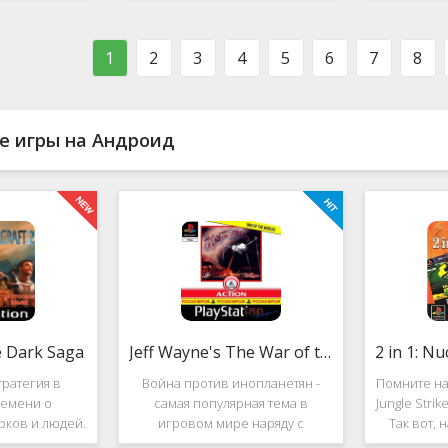
ости в нём
фестиваль виртуальной музыки!
которое п
стоит ли им
Здесь есть и электронно-
меню ус
ться?
танцевальная музыка,
пе
1
2
3
4
5
6
7
8
е игры на Андроид
e Dark Saga
Jeff Wayne's The War of the Worlds
ратегия в
Война против инопланетян -
Помните на
емени о
самая популярная тема в
Jungle Stri
рков и людей.
игровом мире наряду с
Так вот, 
e Dark Saga
войнами против террористов и
про