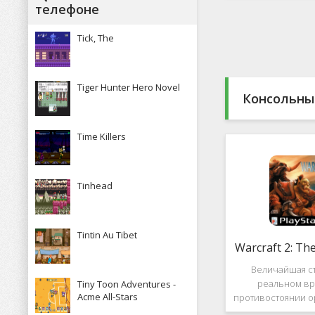
Какие особенн
телефоне
присутствуют и 
пользова
Tick, The
Tiger Hunter Hero Novel
Консольны
Time Killers
Tinhead
Tintin Au Tibet
Warcraft 2: Th
Величайшая ст
реальном вр
Tiny Toon Adventures -
Acme All-Stars
противостоянии о
Warcraft 2: Th