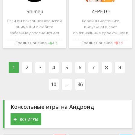
Shimeji
ZEPETO
Если вы поклонник японской
Корейцы частенько
анимации и любите
выпускают в свет
забавные дополнения для
оригинальные проекты, как в
своего смартфона, обратите
сфере игр, так и приложений.
Средняя оценка:
Средняя оценка:
4.3
3.9
внимание на Shimeji -
Так, ZEPETO стремительно
приложение, которое
ворвалось в топ популярных
поможет вам украсить меню
приложений за пределами
устройства милыми
Южной Кореи, не смотря на
1
2
3
4
5
6
7
8
9
персонажами в
то,
10
...
46
Консольные игры на Андроид
ВСЕ ИГРЫ