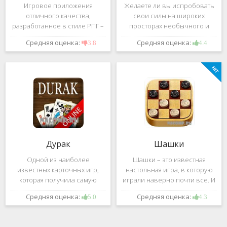
Игровое приложения
Желаете ли вы испробовать
отличного качества,
свои силы на широких
разработанное в стиле РПГ –
просторах необычного и
это, конечно же, Dark
удивительного мира,
Средняя оценка:
Средняя оценка:
3.8
4.4
Avenger. В ней вы сможете
который наполнен
провести ряд насыщенных
разнообразными тайнами?
боевых действий, отыскать
Если да, тогда вам к нам. Игра,
большое количество
которую мы вам предложим
проблем на свою
ниже и о
Дурак
Шашки
Одной из наиболее
Шашки – это известная
известных карточных игр,
настольная игра, в которую
которая получила самую
играли наверно почти все. И
большую известность среди
это не странно. Эта игра
Средняя оценка:
Средняя оценка:
5.0
4.3
всех людей всех возрастных
имеет не сложные правила и
категорий, это «Дурак».
дает возможность не только
Скорее всего, даже нет
приятно потратить свое