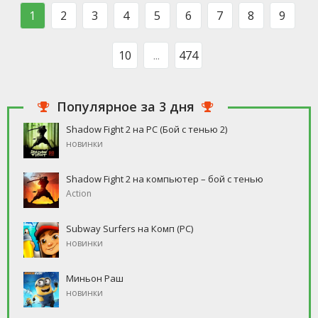
такого человека, который бы
свободное время, но
1
2
3
4
5
6
7
8
9
ни
10
...
474
Популярное за 3 дня
Shadow Fight 2 на PC (Бой с тенью 2)
новинки
Shadow Fight 2 на компьютер – бой с тенью
Action
Subway Surfers на Комп (PC)
новинки
Миньон Раш
новинки