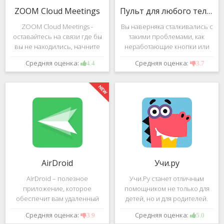
ZOOM Cloud Meetings
Пульт для любого телевизора
ZOOM Cloud Meetings -
Вы наверняка сталкивались с
оставайтесь на связи где бы
такими проблемами, как
вы не находились, начните
неработающие кнопки или
свою или присоединитесь к
разряженные батарейки на
Средняя оценка:
Средняя оценка:
4.4
3.7
видеоконференции с
вашем пульте от
участием десятков человек с
телевизора.Теперь можно
высококачественным
забыть о данной проблеме –
изображением. Столь
с помощью приложения
"Пульт для
AirDroid
Учи.ру
AirDroid – полезное
Учи.Ру станет отличным
приложение, которое
помощником не только для
обеспечит вам удаленный
детей, но и для родителей.
доступ к вашему смартфону
Это приложение заточено
Средняя оценка:
Средняя оценка:
3.9
5.0
или планшету при помощи
под изучение различного