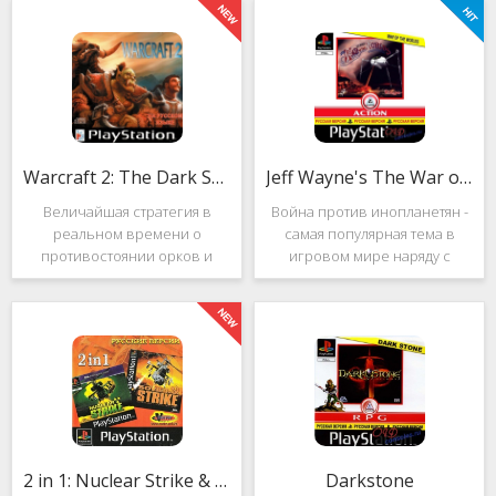
Warcraft 2: The Dark Saga
Jeff Wayne's The War of the Worlds
Величайшая стратегия в
Война против инопланетян -
реальном времени о
самая популярная тема в
противостоянии орков и
игровом мире наряду с
людей. Warcraft 2: The Dark
войнами против
Saga рассказывает
террористов и зомби. Здесь
классическую историю, в
есть некая своя романтика:
которой идёт битва за
народы объединяются в
королевство Азерот в мире
борьбе с врагом, Земля
Средневековья с
рушится, но
2 in 1: Nuclear Strike & Soviet Strike
Darkstone