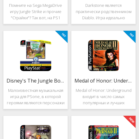
Помните на Sega MegaDrive
Darkstone является
игру Jungle Strike и прочие
практически родственником
"Страйки"? Так вот, на PS1
Diablo. Игра идеально
данная серия продолжила
подойдёт для тех, кто ищет
своё существование. Вышло
альтернативу последнему.
ещё 2 "Страйка", где мы всё
Несмотря на то, что эти 2
так же управляем вертолётом
игры создавались разными
и уничтожаем
людьми, Darkstone имеет
общие
Disney's The Jungle Book: Groove Party
Medal of Honor: Underground
Малоизвестная музыкальная
Medal of Honor: Underground
игра для PSone, в которой
входит в число самых
героями являются персонажи
популярных и лучших
"Книги джунглей". Это не
шутеров от первого лица для
платформер и не Action.
Sony Playstation. Эта игра
Смысл игры весьма
посвящена Второй мировой
оригинален. Перед стартом
войне. Вы будете играть за
вы будете выбирать песню.
девушку Менон. Являясь