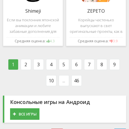
Shimeji
ZEPETO
Если вы поклонник японской
Корейцы частенько
анимации и любите
выпускают в свет
забавные дополнения для
оригинальные проекты, как в
своего смартфона, обратите
сфере игр, так и приложений.
Средняя оценка:
Средняя оценка:
4.3
3.9
внимание на Shimeji -
Так, ZEPETO стремительно
приложение, которое
ворвалось в топ популярных
поможет вам украсить меню
приложений за пределами
устройства милыми
Южной Кореи, не смотря на
1
2
3
4
5
6
7
8
9
персонажами в
то,
10
...
46
Консольные игры на Андроид
ВСЕ ИГРЫ