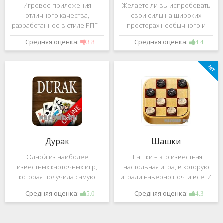
Игровое приложения
Желаете ли вы испробовать
отличного качества,
свои силы на широких
разработанное в стиле РПГ –
просторах необычного и
это, конечно же, Dark
удивительного мира,
Средняя оценка:
Средняя оценка:
3.8
4.4
Avenger. В ней вы сможете
который наполнен
провести ряд насыщенных
разнообразными тайнами?
боевых действий, отыскать
Если да, тогда вам к нам. Игра,
большое количество
которую мы вам предложим
проблем на свою
ниже и о
Дурак
Шашки
Одной из наиболее
Шашки – это известная
известных карточных игр,
настольная игра, в которую
которая получила самую
играли наверно почти все. И
большую известность среди
это не странно. Эта игра
Средняя оценка:
Средняя оценка:
5.0
4.3
всех людей всех возрастных
имеет не сложные правила и
категорий, это «Дурак».
дает возможность не только
Скорее всего, даже нет
приятно потратить свое