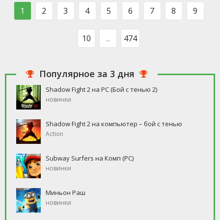
такого человека, который бы
свободное время, но
1
2
3
4
5
6
7
8
9
ни
10
...
474
Популярное за 3 дня
Shadow Fight 2 на PC (Бой с тенью 2)
новинки
Shadow Fight 2 на компьютер – бой с тенью
Action
Subway Surfers на Комп (PC)
новинки
Миньон Раш
новинки