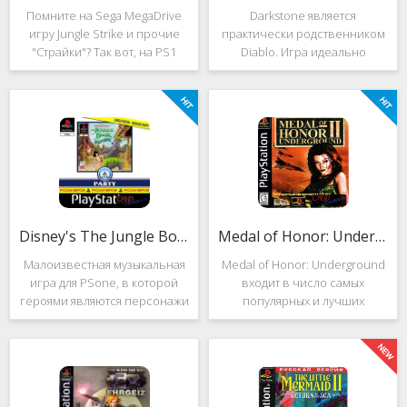
Помните на Sega MegaDrive
Darkstone является
игру Jungle Strike и прочие
практически родственником
"Страйки"? Так вот, на PS1
Diablo. Игра идеально
данная серия продолжила
подойдёт для тех, кто ищет
своё существование. Вышло
альтернативу последнему.
ещё 2 "Страйка", где мы всё
Несмотря на то, что эти 2
так же управляем вертолётом
игры создавались разными
и уничтожаем
людьми, Darkstone имеет
общие
Disney's The Jungle Book: Groove Party
Medal of Honor: Underground
Малоизвестная музыкальная
Medal of Honor: Underground
игра для PSone, в которой
входит в число самых
героями являются персонажи
популярных и лучших
"Книги джунглей". Это не
шутеров от первого лица для
платформер и не Action.
Sony Playstation. Эта игра
Смысл игры весьма
посвящена Второй мировой
оригинален. Перед стартом
войне. Вы будете играть за
вы будете выбирать песню.
девушку Менон. Являясь