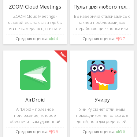
ZOOM Cloud Meetings
Пульт для любого телевизора
ZOOM Cloud Meetings -
Вы наверняка сталкивались с
оставайтесь на связи где бы
такими проблемами, как
вы не находились, начните
неработающие кнопки или
свою или присоединитесь к
разряженные батарейки на
Средняя оценка:
Средняя оценка:
4.4
3.7
видеоконференции с
вашем пульте от
участием десятков человек с
телевизора.Теперь можно
высококачественным
забыть о данной проблеме –
изображением. Столь
с помощью приложения
"Пульт для
AirDroid
Учи.ру
AirDroid – полезное
Учи.Ру станет отличным
приложение, которое
помощником не только для
обеспечит вам удаленный
детей, но и для родителей.
доступ к вашему смартфону
Это приложение заточено
Средняя оценка:
Средняя оценка:
3.9
5.0
или планшету при помощи
под изучение различного