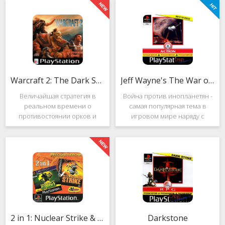
Warcraft 2: The Dark Saga
Jeff Wayne's The War of the Worlds
Величайшая стратегия в
Война против инопланетян -
реальном времени о
самая популярная тема в
противостоянии орков и
игровом мире наряду с
людей. Warcraft 2: The Dark
войнами против
Saga рассказывает
террористов и зомби. Здесь
классическую историю, в
есть некая своя романтика:
которой идёт битва за
народы объединяются в
королевство Азерот в мире
борьбе с врагом, Земля
Средневековья с
рушится, но
2 in 1: Nuclear Strike & Soviet Strike
Darkstone