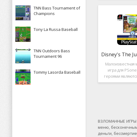
рассказывает к
TNN Bass Tournament of
историю, в котор
Champions
за королевство А
Средневек
Tony La Russa Baseball
TNN Outdoors Bass
Tournament 96
Малоизвестная 
игра для PSone
Tommy Lasorda Baseball
героями являютс
"Книги джунгле
платформер и не 
игры весьма о
Перед стартом
выбирать 
ВЗЛОМАННЫЕ ИГРЫ Н
меню, бесконечным
деньги, бессмерти