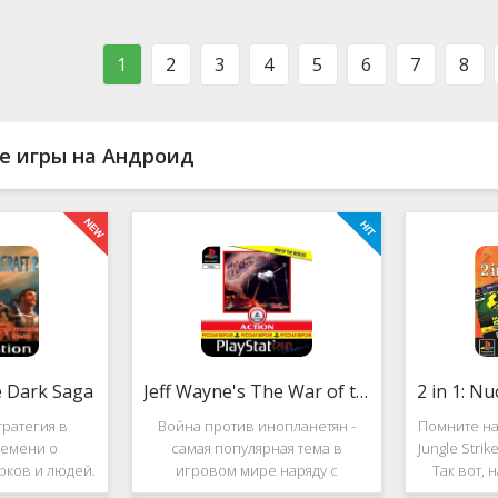
ости в нём
фестиваль виртуальной музыки!
которое п
стоит ли им
Здесь есть и электронно-
меню ус
ться?
танцевальная музыка,
пе
1
2
3
4
5
6
7
8
е игры на Андроид
e Dark Saga
Jeff Wayne's The War of the Worlds
ратегия в
Война против инопланетян -
Помните на
емени о
самая популярная тема в
Jungle Stri
рков и людей.
игровом мире наряду с
Так вот, 
e Dark Saga
войнами против террористов и
про