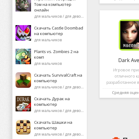
необычную поп
Том на компьютер
среди нек
онлайн
пользоват
для мальчиков / для девочек
Скачать Castle Doombad
на компьютер
для мальчиков
Plants vs. Zombies 2 на
комп
Dark Av
для мальчиков
Игровое пр
Скачать SurvivalCraft на
отличного к
компьютер
разработанное в
для мальчиков / для девочек
это, конечно же, D
Средняя оце
ней вы сможете 
Скачать Дурак на
насыщенных боев
компьютер
отыскать большо
для мальчиков / для девочек
проблем н
Скачать Шашки на
компьютер
для мальчиков / для девочек