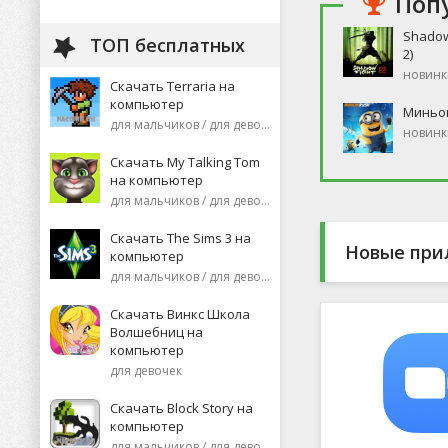
Поп
Shadow
ТОП бесплатных
2)
новинк
Скачать Terraria на
компьютер
Миньо
для мальчиков / для девочек
новинк
Скачать My Talking Tom
на компьютер
для мальчиков / для девочек
Скачать The Sims 3 на
Новые при
компьютер
для мальчиков / для девочек
Скачать Винкс Школа
Волшебниц на
компьютер
для девочек
Скачать Block Story на
компьютер
для мальчиков / для девочек