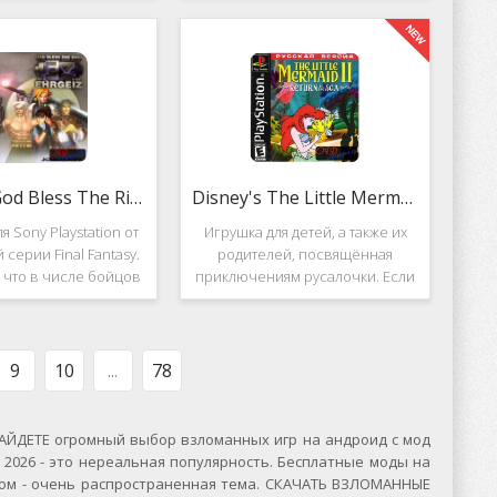
вание. Вышло ещё 2
Несмотря на то, что эти 2 игры
, где мы всё так же
создавались разными людьми,
яем вертолётом и
Darkstone имеет общие
ничтожаем
Ehrgeiz: God Bless The Ring
Disney's The Little Mermaid 2
я Sony Playstation от
Игрушка для детей, а также их
 серии Final Fantasy.
родителей, посвящённая
, что в числе бойцов
приключениям русалочки. Если
ут персонажи из
кто не знает, то её зовут Ариэль
значенной серии.
и она - дочь морского короля.
, Ehrgeiz: God Bless
Игровой подводный мир
 Ring для PS1
выполнен достаточно красиво и
9
10
...
78
ЙДЕТЕ огромный выбор взломанных игр на андроид с мод
2026 - это нереальная популярность. Бесплатные моды на
сском - очень распространенная тема. СКАЧАТЬ ВЗЛОМАННЫЕ