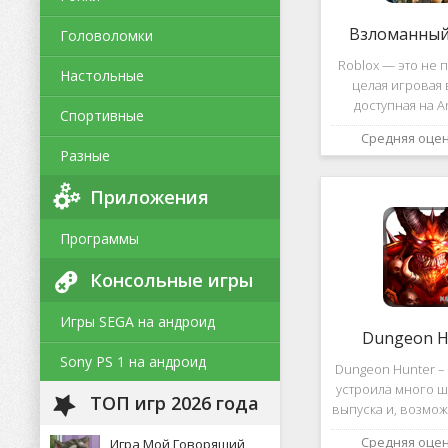
Взломанный 
Головоломки
Roblox — это не п
Настольные
целая игровая 
доступная на A
Спортивные
уникальная платф
Средняя оце
позволяет не толь
Разные
и создавать собс
и сценарии, воп
Приложения
Программы
Консольные игры
Игры SEGA на андроид
Dungeon H
Sony PS 1 на андроид
Dungeon Hunter – 
устроила много ш
ТОП игр 2026 года
выпуска и, возмож
такому повороту
Средняя оце
Игра Мой Говорящий