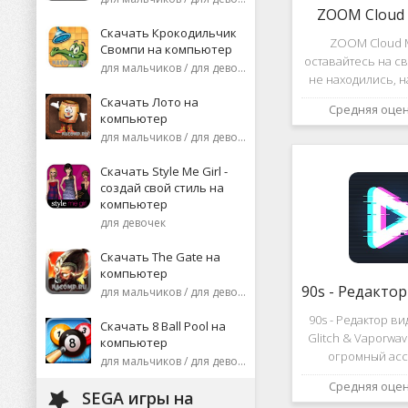
ZOOM Cloud 
Скачать Крокодильчик
ZOOM Cloud M
Свомпи на компьютер
оставайтесь на св
для мальчиков / для девочек
не находились, 
или присоеди
Скачать Лото на
Средняя оце
видеоконференци
компьютер
десятков че
для мальчиков / для девочек
высококаче
изображение
Скачать Style Me Girl -
создай свой стиль на
компьютер
для девочек
Скачать The Gate на
компьютер
для мальчиков / для девочек
90s - Редактор в
Скачать 8 Ball Pool на
Glitch & Vaporwa
компьютер
огромный асс
для мальчиков / для девочек
различных эф
Средняя оце
дополнений к ви
SEGA игры на