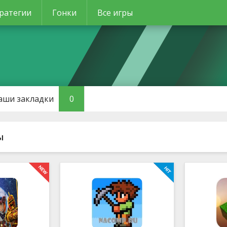
ратегии
Гонки
Все игры
аши закладки
0
ы