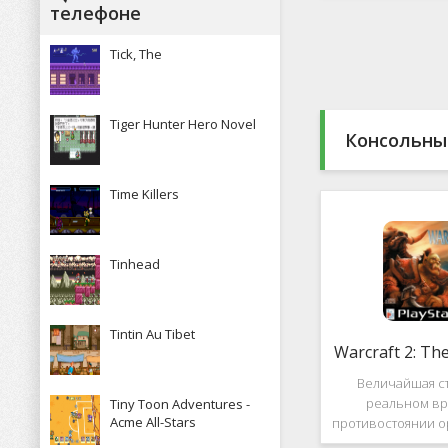
Какие особенн
телефоне
присутствуют и 
пользова
Tick, The
Tiger Hunter Hero Novel
Консольны
Time Killers
Tinhead
Tintin Au Tibet
Warcraft 2: Th
Величайшая ст
реальном вр
Tiny Toon Adventures -
Acme All-Stars
противостоянии о
Warcraft 2: Th