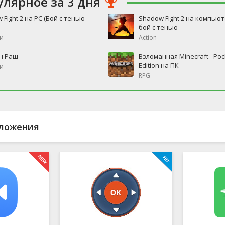
улярное за 3 дня
 Fight 2 на PC (Бой с тенью
Shadow Fight 2 на компьют
бой с тенью
и
Action
н Раш
Взломанная Minecraft - Poc
Edition на ПК
и
RPG
ложения