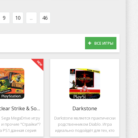
оможет вам украсить
популярных приложений за
тройства милыми
пределами Южной Кореи, не
рсонажами в
смотря на то,
9
10
...
46
ВСЕ ИГРЫ
2 in 1: Nuclear Strike & Soviet Strike
Darkstone
 Sega MegaDrive игру
Darkstone является практически
ke и прочие "Страйки"?
родственником Diablo. Игра
на PS1 данная серия
идеально подойдёт для тех, кто
должила своё
ищет альтернативу последнему.