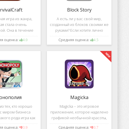
rvivalCraft
Block Story
ая игра из жанра,
А есть ли у вас свой мир,
ая стала очень
созданный из блоков своими же
ой. Она в течение
руками? Если хотите лично
шого временного
воздвигнуть для себя такой мир,
яя оценка:
Средняя оценка:
4.0
4.5
 попала в список
тогда игра, которая называется
их по скачиванию
Block Story, станет для вас
ой игре сочетаются
идеальным вариантом.
 качество графики,
онополия
Magicka
з тех, кто хорошо
Magicka – это игровое
 с миром бизнеса
приложение, которое наделено
акого рода игра как
графикой необычной красоты,
 Эта настольная игра
все персонажи в нем весьма
яя оценка:
Средняя оценка:
3.9
3.7