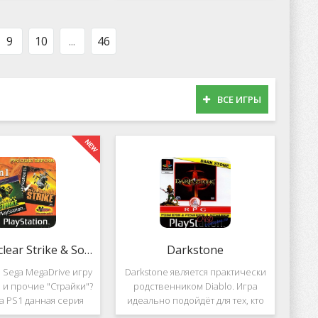
оможет вам украсить
популярных приложений за
тройства милыми
пределами Южной Кореи, не
рсонажами в
смотря на то,
9
10
...
46
ВСЕ ИГРЫ
2 in 1: Nuclear Strike & Soviet Strike
Darkstone
 Sega MegaDrive игру
Darkstone является практически
ke и прочие "Страйки"?
родственником Diablo. Игра
на PS1 данная серия
идеально подойдёт для тех, кто
должила своё
ищет альтернативу последнему.