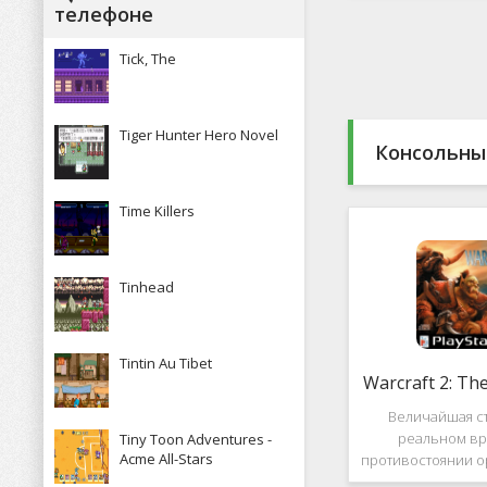
Какие особенн
телефоне
присутствуют и 
пользова
Tick, The
Tiger Hunter Hero Novel
Консольны
Time Killers
Tinhead
Tintin Au Tibet
Warcraft 2: Th
Величайшая ст
реальном вр
Tiny Toon Adventures -
Acme All-Stars
противостоянии о
Warcraft 2: Th