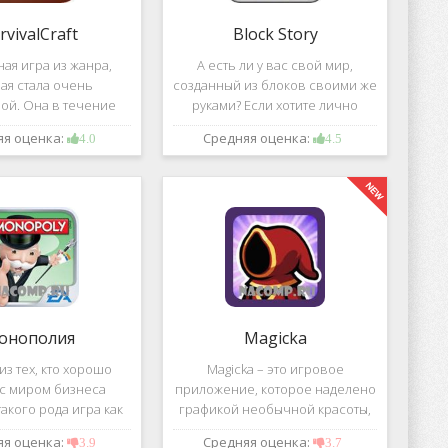
rvivalCraft
Block Story
ая игра из жанра,
А есть ли у вас свой мир,
ая стала очень
созданный из блоков своими же
ой. Она в течение
руками? Если хотите лично
шого временного
воздвигнуть для себя такой мир,
яя оценка:
Средняя оценка:
4.0
4.5
 попала в список
тогда игра, которая называется
их по скачиванию
Block Story, станет для вас
ой игре сочетаются
идеальным вариантом.
 качество графики,
онополия
Magicka
з тех, кто хорошо
Magicka – это игровое
 с миром бизнеса
приложение, которое наделено
акого рода игра как
графикой необычной красоты,
 Эта настольная игра
все персонажи в нем весьма
яя оценка:
Средняя оценка:
3.9
3.7