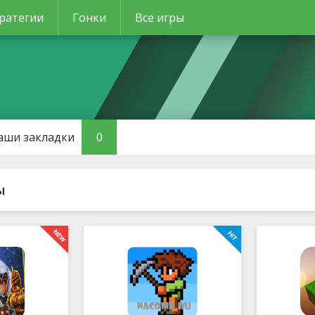
ратегии
Гонки
Все игры
аши закладки
0
ы