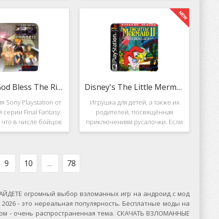
вание. Вышло ещё 2
Несмотря на то, что эти 2 игры
, где мы всё так же
создавались разными людьми,
яем вертолётом и
Darkstone имеет общие
ничтожаем
Ehrgeiz: God Bless The Ring
Disney's The Little Mermaid 2
я Sony Playstation от
Игрушка для детей, а также их
 серии Final Fantasy.
родителей, посвящённая
, что в числе бойцов
приключениям русалочки. Если
ут персонажи из
кто не знает, то её зовут Ариэль
значенной серии.
и она - дочь морского короля.
, Ehrgeiz: God Bless
Игровой подводный мир
 Ring для PS1
выполнен достаточно красиво и
9
10
...
78
ЙДЕТЕ огромный выбор взломанных игр на андроид с мод
2026 - это нереальная популярность. Бесплатные моды на
сском - очень распространенная тема. СКАЧАТЬ ВЗЛОМАННЫЕ