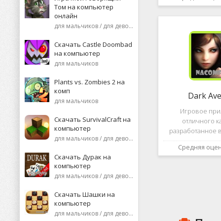
необычную поп
Том на компьютер
среди нек
онлайн
пользоват
для мальчиков / для девочек
Скачать Castle Doombad
на компьютер
для мальчиков
Plants vs. Zombies 2 на
комп
Dark Av
для мальчиков
Игровое пр
Скачать SurvivalCraft на
отличного к
компьютер
разработанное в
для мальчиков / для девочек
это, конечно же, D
Средняя оце
ней вы сможете 
Скачать Дурак на
насыщенных боев
компьютер
отыскать большо
для мальчиков / для девочек
проблем н
Скачать Шашки на
компьютер
для мальчиков / для девочек