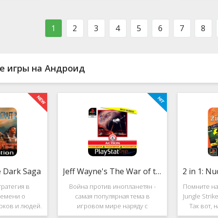
ости в нём
фестиваль виртуальной музыки!
которое п
стоит ли им
Здесь есть и электронно-
меню ус
ться?
танцевальная музыка,
пе
1
2
3
4
5
6
7
8
е игры на Андроид
e Dark Saga
Jeff Wayne's The War of the Worlds
ратегия в
Война против инопланетян -
Помните на
емени о
самая популярная тема в
Jungle Stri
рков и людей.
игровом мире наряду с
Так вот, 
e Dark Saga
войнами против террористов и
про