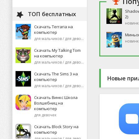
Поп
Shadow
ТОП бесплатных
2)
новинк
Скачать Terraria на
компьютер
Миньо
для мальчиков / для девочек
новинк
Скачать My Talking Tom
на компьютер
для мальчиков / для девочек
Скачать The Sims 3 на
Новые при
компьютер
для мальчиков / для девочек
Скачать Винкс Школа
Волшебниц на
компьютер
для девочек
Скачать Block Story на
компьютер
для мальчиков / для девочек