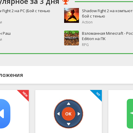
улярное за 3 дня
 Fight 2 на PC (Бой с тенью
Shadow Fight 2 на компьют
бой с тенью
и
Action
н Раш
Взломанная Minecraft - Poc
Edition на ПК
и
RPG
ложения