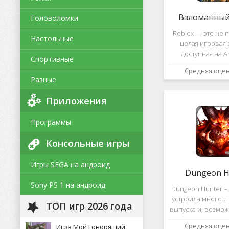
Взломанный 
Головоломки
Roblox — это не п
Настольные
целая игровая 
доступная на A
Спортивные
уникальная платф
Средняя оце
позволяет не толь
Разные
и создавать собс
и сценарии, воп
Приложения
Программы
Консольные игры
Игры SEGA на андроид
Dungeon H
Sony PS 1 на андроид
Dungeon Hunter – 
устроила много ш
ТОП игр 2026 года
выпуска и, возмож
такому повороту
Средняя оце
Игра Мой Говорящий