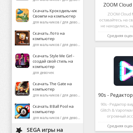
ZOOM Cloud 
Скачать Крокодильчик
ZOOM Cloud M
Свомпи на компьютер
оставайтесь на св
для мальчиков / для девочек
не находились, 
или присоеди
Скачать Лото на
Средняя оце
видеоконференци
компьютер
десятков че
для мальчиков / для девочек
высококаче
изображение
Скачать Style Me Girl -
создай свой стиль на
компьютер
для девочек
Скачать The Gate на
компьютер
для мальчиков / для девочек
90s - Редактор в
Скачать 8 Ball Pool на
Glitch & Vaporwa
компьютер
огромный асс
для мальчиков / для девочек
различных эф
Средняя оце
дополнений к ви
SEGA игры на