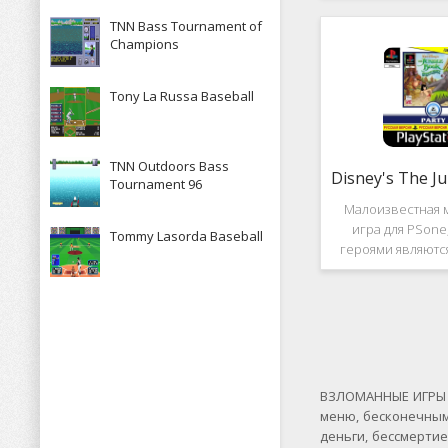
рассказывает к
TNN Bass Tournament of
историю, в котор
Champions
за королевство А
Средневек
Tony La Russa Baseball
TNN Outdoors Bass
Tournament 96
Малоизвестная 
игра для PSone
Tommy Lasorda Baseball
героями являютс
"Книги джунгле
платформер и не 
игры весьма о
Перед стартом
выбирать 
ВЗЛОМАННЫЕ ИГРЫ Н
меню, бесконечным
деньги, бессмерти