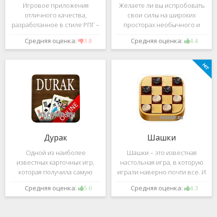
Игровое приложения
Желаете ли вы испробовать
отличного качества,
свои силы на широких
разработанное в стиле РПГ –
просторах необычного и
это, конечно же, Dark
удивительного мира,
Средняя оценка:
Средняя оценка:
3.8
4.4
Avenger. В ней вы сможете
который наполнен
провести ряд насыщенных
разнообразными тайнами?
боевых действий, отыскать
Если да, тогда вам к нам. Игра,
большое количество
которую мы вам предложим
проблем на свою
ниже и о
Дурак
Шашки
Одной из наиболее
Шашки – это известная
известных карточных игр,
настольная игра, в которую
которая получила самую
играли наверно почти все. И
большую известность среди
это не странно. Эта игра
Средняя оценка:
Средняя оценка:
5.0
4.3
всех людей всех возрастных
имеет не сложные правила и
категорий, это «Дурак».
дает возможность не только
Скорее всего, даже нет
приятно потратить свое