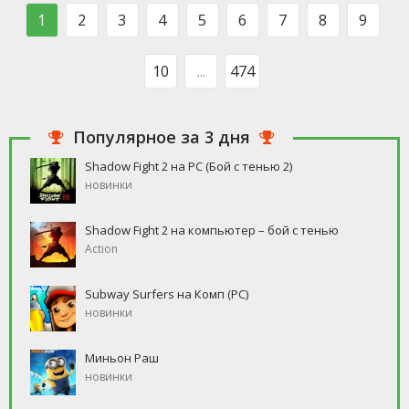
такого человека, который бы
свободное время, но
1
2
3
4
5
6
7
8
9
ни
10
...
474
Популярное за 3 дня
Shadow Fight 2 на PC (Бой с тенью 2)
новинки
Shadow Fight 2 на компьютер – бой с тенью
Action
Subway Surfers на Комп (PC)
новинки
Миньон Раш
новинки