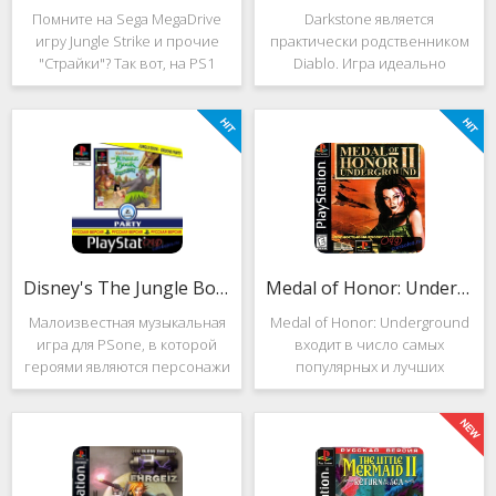
Помните на Sega MegaDrive
Darkstone является
игру Jungle Strike и прочие
практически родственником
"Страйки"? Так вот, на PS1
Diablo. Игра идеально
данная серия продолжила
подойдёт для тех, кто ищет
своё существование. Вышло
альтернативу последнему.
ещё 2 "Страйка", где мы всё
Несмотря на то, что эти 2
так же управляем вертолётом
игры создавались разными
и уничтожаем
людьми, Darkstone имеет
общие
Disney's The Jungle Book: Groove Party
Medal of Honor: Underground
Малоизвестная музыкальная
Medal of Honor: Underground
игра для PSone, в которой
входит в число самых
героями являются персонажи
популярных и лучших
"Книги джунглей". Это не
шутеров от первого лица для
платформер и не Action.
Sony Playstation. Эта игра
Смысл игры весьма
посвящена Второй мировой
оригинален. Перед стартом
войне. Вы будете играть за
вы будете выбирать песню.
девушку Менон. Являясь