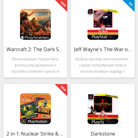
Warcraft 2: The Dark Saga
Jeff Wayne's The War of the Worlds
Величайшая стратегия в
Война против инопланетян -
реальном времени о
самая популярная тема в
противостоянии орков и
игровом мире наряду с
людей. Warcraft 2: The Dark
войнами против
Saga рассказывает
террористов и зомби. Здесь
классическую историю, в
есть некая своя романтика:
которой идёт битва за
народы объединяются в
королевство Азерот в мире
борьбе с врагом, Земля
Средневековья с
рушится, но
2 in 1: Nuclear Strike & Soviet Strike
Darkstone