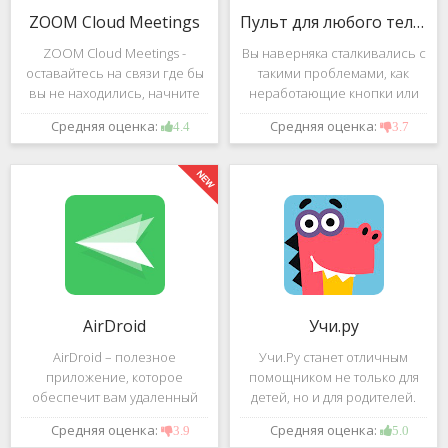
ZOOM Cloud Meetings
Пульт для любого телевизора
ZOOM Cloud Meetings -
Вы наверняка сталкивались с
оставайтесь на связи где бы
такими проблемами, как
вы не находились, начните
неработающие кнопки или
свою или присоединитесь к
разряженные батарейки на
Средняя оценка:
Средняя оценка:
4.4
3.7
видеоконференции с
вашем пульте от
участием десятков человек с
телевизора.Теперь можно
высококачественным
забыть о данной проблеме –
изображением. Столь
с помощью приложения
"Пульт для
AirDroid
Учи.ру
AirDroid – полезное
Учи.Ру станет отличным
приложение, которое
помощником не только для
обеспечит вам удаленный
детей, но и для родителей.
доступ к вашему смартфону
Это приложение заточено
Средняя оценка:
Средняя оценка:
3.9
5.0
или планшету при помощи
под изучение различного