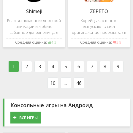
Shimeji
ZEPETO
Если вы поклонник японской
Корейцы частенько
анимации и любите
выпускают в свет
забавные дополнения для
оригинальные проекты, как в
своего смартфона, обратите
сфере игр, так и приложений.
Средняя оценка:
Средняя оценка:
4.3
3.9
внимание на Shimeji -
Так, ZEPETO стремительно
приложение, которое
ворвалось в топ популярных
поможет вам украсить меню
приложений за пределами
устройства милыми
Южной Кореи, не смотря на
1
2
3
4
5
6
7
8
9
персонажами в
то,
10
...
46
Консольные игры на Андроид
ВСЕ ИГРЫ