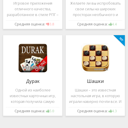
Игровое приложения
Желаете ли вы испробовать
отличного качества,
свои силы на широких
разработанное в стиле РПГ –
просторах необычного и
это, конечно же, Dark
удивительного мира,
Средняя оценка:
Средняя оценка:
3.8
4.4
Avenger. В ней вы сможете
который наполнен
провести ряд насыщенных
разнообразными тайнами?
боевых действий, отыскать
Если да, тогда вам к нам. Игра,
большое количество
которую мы вам предложим
проблем на свою
ниже и о
Дурак
Шашки
Одной из наиболее
Шашки – это известная
известных карточных игр,
настольная игра, в которую
которая получила самую
играли наверно почти все. И
большую известность среди
это не странно. Эта игра
Средняя оценка:
Средняя оценка:
5.0
4.3
всех людей всех возрастных
имеет не сложные правила и
категорий, это «Дурак».
дает возможность не только
Скорее всего, даже нет
приятно потратить свое