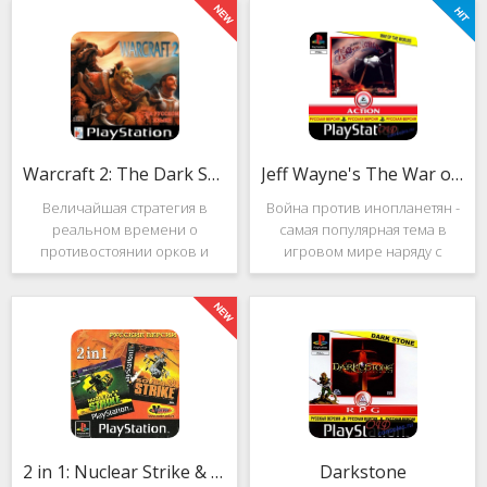
Warcraft 2: The Dark Saga
Jeff Wayne's The War of the Worlds
Величайшая стратегия в
Война против инопланетян -
реальном времени о
самая популярная тема в
противостоянии орков и
игровом мире наряду с
людей. Warcraft 2: The Dark
войнами против
Saga рассказывает
террористов и зомби. Здесь
классическую историю, в
есть некая своя романтика:
которой идёт битва за
народы объединяются в
королевство Азерот в мире
борьбе с врагом, Земля
Средневековья с
рушится, но
2 in 1: Nuclear Strike & Soviet Strike
Darkstone