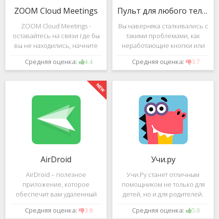
ZOOM Cloud Meetings
Пульт для любого телевизора
ZOOM Cloud Meetings -
Вы наверняка сталкивались с
оставайтесь на связи где бы
такими проблемами, как
вы не находились, начните
неработающие кнопки или
свою или присоединитесь к
разряженные батарейки на
Средняя оценка:
Средняя оценка:
4.4
3.7
видеоконференции с
вашем пульте от
участием десятков человек с
телевизора.Теперь можно
высококачественным
забыть о данной проблеме –
изображением. Столь
с помощью приложения
"Пульт для
AirDroid
Учи.ру
AirDroid – полезное
Учи.Ру станет отличным
приложение, которое
помощником не только для
обеспечит вам удаленный
детей, но и для родителей.
доступ к вашему смартфону
Это приложение заточено
Средняя оценка:
Средняя оценка:
3.9
5.0
или планшету при помощи
под изучение различного