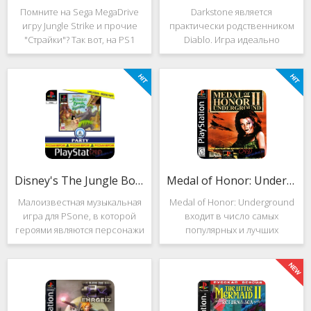
Помните на Sega MegaDrive
Darkstone является
игру Jungle Strike и прочие
практически родственником
"Страйки"? Так вот, на PS1
Diablo. Игра идеально
данная серия продолжила
подойдёт для тех, кто ищет
своё существование. Вышло
альтернативу последнему.
ещё 2 "Страйка", где мы всё
Несмотря на то, что эти 2
так же управляем вертолётом
игры создавались разными
и уничтожаем
людьми, Darkstone имеет
общие
Disney's The Jungle Book: Groove Party
Medal of Honor: Underground
Малоизвестная музыкальная
Medal of Honor: Underground
игра для PSone, в которой
входит в число самых
героями являются персонажи
популярных и лучших
"Книги джунглей". Это не
шутеров от первого лица для
платформер и не Action.
Sony Playstation. Эта игра
Смысл игры весьма
посвящена Второй мировой
оригинален. Перед стартом
войне. Вы будете играть за
вы будете выбирать песню.
девушку Менон. Являясь