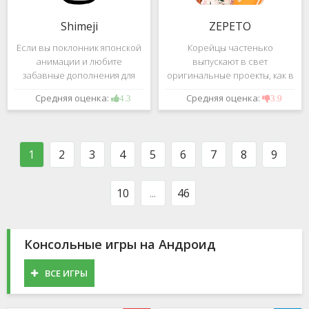
Shimeji
ZEPETO
Если вы поклонник японской
Корейцы частенько
анимации и любите
выпускают в свет
забавные дополнения для
оригинальные проекты, как в
своего смартфона, обратите
сфере игр, так и приложений.
Средняя оценка:
Средняя оценка:
4.3
3.9
внимание на Shimeji -
Так, ZEPETO стремительно
приложение, которое
ворвалось в топ популярных
поможет вам украсить меню
приложений за пределами
устройства милыми
Южной Кореи, не смотря на
1
2
3
4
5
6
7
8
9
персонажами в
то,
10
...
46
Консольные игры на Андроид
ВСЕ ИГРЫ