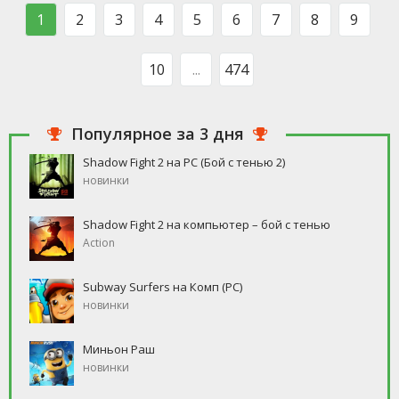
такого человека, который бы
свободное время, но
1
2
3
4
5
6
7
8
9
ни
10
...
474
Популярное за 3 дня
Shadow Fight 2 на PC (Бой с тенью 2)
новинки
Shadow Fight 2 на компьютер – бой с тенью
Action
Subway Surfers на Комп (PC)
новинки
Миньон Раш
новинки