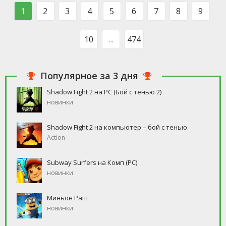
такого человека, который бы
свободное время, но
1
2
3
4
5
6
7
8
9
ни
10
...
474
Популярное за 3 дня
Shadow Fight 2 на PC (Бой с тенью 2)
новинки
Shadow Fight 2 на компьютер – бой с тенью
Action
Subway Surfers на Комп (PC)
новинки
Миньон Раш
новинки