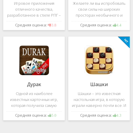
Игровое приложения
Желаете ли вы испробовать
отличного качества,
свои силы на широких
разработанное в стиле РПГ –
просторах необычного и
это, конечно же, Dark
удивительного мира,
Средняя оценка:
Средняя оценка:
3.8
4.4
Avenger. В ней вы сможете
который наполнен
провести ряд насыщенных
разнообразными тайнами?
боевых действий, отыскать
Если да, тогда вам к нам. Игра,
большое количество
которую мы вам предложим
проблем на свою
ниже и о
Дурак
Шашки
Одной из наиболее
Шашки – это известная
известных карточных игр,
настольная игра, в которую
которая получила самую
играли наверно почти все. И
большую известность среди
это не странно. Эта игра
Средняя оценка:
Средняя оценка:
5.0
4.3
всех людей всех возрастных
имеет не сложные правила и
категорий, это «Дурак».
дает возможность не только
Скорее всего, даже нет
приятно потратить свое