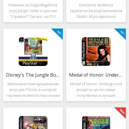
Помните на Sega MegaDrive
Darkstone является
игру Jungle Strike и прочие
практически родственником
"Страйки"? Так вот, на PS1
Diablo. Игра идеально
данная серия продолжила
подойдёт для тех, кто ищет
своё существование. Вышло
альтернативу последнему.
ещё 2 "Страйка", где мы всё
Несмотря на то, что эти 2
так же управляем вертолётом
игры создавались разными
и уничтожаем
людьми, Darkstone имеет
общие
Disney's The Jungle Book: Groove Party
Medal of Honor: Underground
Малоизвестная музыкальная
Medal of Honor: Underground
игра для PSone, в которой
входит в число самых
героями являются персонажи
популярных и лучших
"Книги джунглей". Это не
шутеров от первого лица для
платформер и не Action.
Sony Playstation. Эта игра
Смысл игры весьма
посвящена Второй мировой
оригинален. Перед стартом
войне. Вы будете играть за
вы будете выбирать песню.
девушку Менон. Являясь