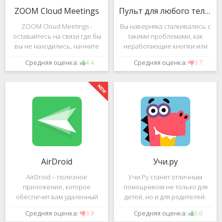
ZOOM Cloud Meetings
Пульт для любого телевизора
ZOOM Cloud Meetings -
Вы наверняка сталкивались с
оставайтесь на связи где бы
такими проблемами, как
вы не находились, начните
неработающие кнопки или
свою или присоединитесь к
разряженные батарейки на
Средняя оценка:
Средняя оценка:
4.4
3.7
видеоконференции с
вашем пульте от
участием десятков человек с
телевизора.Теперь можно
высококачественным
забыть о данной проблеме –
изображением. Столь
с помощью приложения
"Пульт для
AirDroid
Учи.ру
AirDroid – полезное
Учи.Ру станет отличным
приложение, которое
помощником не только для
обеспечит вам удаленный
детей, но и для родителей.
доступ к вашему смартфону
Это приложение заточено
Средняя оценка:
Средняя оценка:
3.9
5.0
или планшету при помощи
под изучение различного