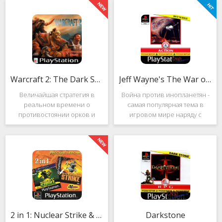
Warcraft 2: The Dark Saga
Jeff Wayne's The War of the Worlds
Величайшая стратегия в
Война против инопланетян -
реальном времени о
самая популярная тема в
противостоянии орков и
игровом мире наряду с
людей. Warcraft 2: The Dark
войнами против
Saga рассказывает
террористов и зомби. Здесь
классическую историю, в
есть некая своя романтика:
которой идёт битва за
народы объединяются в
королевство Азерот в мире
борьбе с врагом, Земля
Средневековья с
рушится, но
2 in 1: Nuclear Strike & Soviet Strike
Darkstone