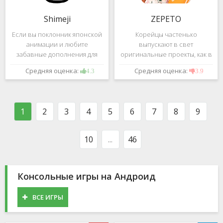
Shimeji
ZEPETO
Если вы поклонник японской
Корейцы частенько
анимации и любите
выпускают в свет
забавные дополнения для
оригинальные проекты, как в
своего смартфона, обратите
сфере игр, так и приложений.
Средняя оценка:
Средняя оценка:
4.3
3.9
внимание на Shimeji -
Так, ZEPETO стремительно
приложение, которое
ворвалось в топ популярных
поможет вам украсить меню
приложений за пределами
устройства милыми
Южной Кореи, не смотря на
1
2
3
4
5
6
7
8
9
персонажами в
то,
10
...
46
Консольные игры на Андроид
ВСЕ ИГРЫ