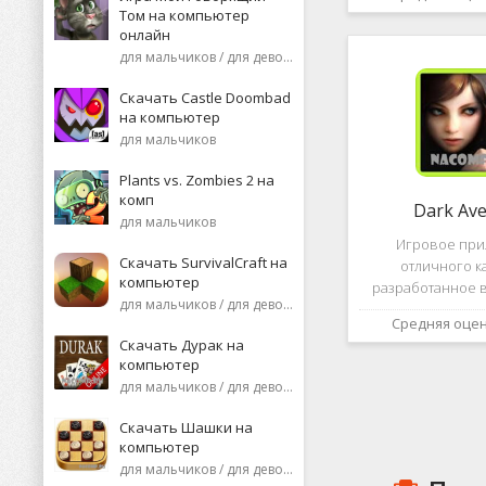
необычную поп
Том на компьютер
среди нек
онлайн
пользоват
для мальчиков / для девочек
Скачать Castle Doombad
на компьютер
для мальчиков
Plants vs. Zombies 2 на
комп
Dark Av
для мальчиков
Игровое пр
Скачать SurvivalCraft на
отличного к
компьютер
разработанное в
для мальчиков / для девочек
это, конечно же, D
Средняя оце
ней вы сможете 
Скачать Дурак на
насыщенных боев
компьютер
отыскать большо
для мальчиков / для девочек
проблем н
Скачать Шашки на
компьютер
для мальчиков / для девочек