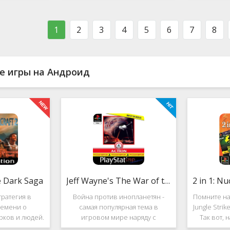
ости в нём
фестиваль виртуальной музыки!
которое п
стоит ли им
Здесь есть и электронно-
меню ус
ться?
танцевальная музыка,
пе
1
2
3
4
5
6
7
8
е игры на Андроид
e Dark Saga
Jeff Wayne's The War of the Worlds
ратегия в
Война против инопланетян -
Помните на
емени о
самая популярная тема в
Jungle Stri
рков и людей.
игровом мире наряду с
Так вот, 
e Dark Saga
войнами против террористов и
про