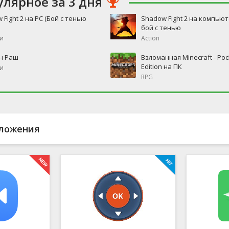
улярное за 3 дня
 Fight 2 на PC (Бой с тенью
Shadow Fight 2 на компьют
бой с тенью
и
Action
н Раш
Взломанная Minecraft - Poc
Edition на ПК
и
RPG
ложения