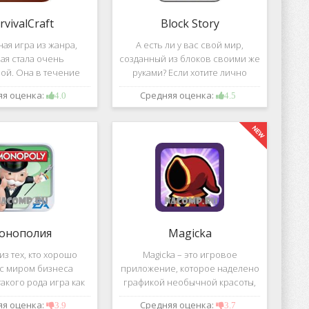
rvivalCraft
Block Story
ая игра из жанра,
А есть ли у вас свой мир,
ая стала очень
созданный из блоков своими же
ой. Она в течение
руками? Если хотите лично
шого временного
воздвигнуть для себя такой мир,
яя оценка:
Средняя оценка:
4.0
4.5
 попала в список
тогда игра, которая называется
их по скачиванию
Block Story, станет для вас
ой игре сочетаются
идеальным вариантом.
 качество графики,
онополия
Magicka
з тех, кто хорошо
Magicka – это игровое
 с миром бизнеса
приложение, которое наделено
акого рода игра как
графикой необычной красоты,
 Эта настольная игра
все персонажи в нем весьма
яя оценка:
Средняя оценка:
3.9
3.7