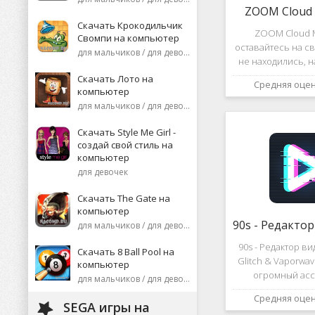
ZOOM Cloud 
Скачать Крокодильчик
ZOOM Cloud M
Свомпи на компьютер
оставайтесь на св
для мальчиков / для девочек
не находились, 
или присоеди
Скачать Лото на
Средняя оце
видеоконференци
компьютер
десятков че
для мальчиков / для девочек
высококаче
изображение
Скачать Style Me Girl -
создай свой стиль на
компьютер
для девочек
Скачать The Gate на
компьютер
для мальчиков / для девочек
90s - Редактор в
Скачать 8 Ball Pool на
Glitch & Vaporwa
компьютер
огромный асс
для мальчиков / для девочек
различных эф
Средняя оце
дополнений к ви
SEGA игры на