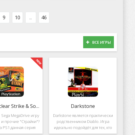
оможет вам украсить
популярных приложений за
тройства милыми
пределами Южной Кореи, не
рсонажами в
смотря на то,
9
10
...
46
ВСЕ ИГРЫ
2 in 1: Nuclear Strike & Soviet Strike
Darkstone
 Sega MegaDrive игру
Darkstone является практически
ke и прочие "Страйки"?
родственником Diablo. Игра
на PS1 данная серия
идеально подойдёт для тех, кто
должила своё
ищет альтернативу последнему.