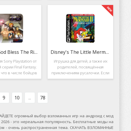
вание. Вышло ещё 2
Несмотря на то, что эти 2 игры
, где мы всё так же
создавались разными людьми,
яем вертолётом и
Darkstone имеет общие
ничтожаем
Ehrgeiz: God Bless The Ring
Disney's The Little Mermaid 2
я Sony Playstation от
Игрушка для детей, а также их
 серии Final Fantasy.
родителей, посвящённая
, что в числе бойцов
приключениям русалочки. Если
ут персонажи из
кто не знает, то её зовут Ариэль
значенной серии.
и она - дочь морского короля.
, Ehrgeiz: God Bless
Игровой подводный мир
 Ring для PS1
выполнен достаточно красиво и
9
10
...
78
ЙДЕТЕ огромный выбор взломанных игр на андроид с мод
2026 - это нереальная популярность. Бесплатные моды на
сском - очень распространенная тема. СКАЧАТЬ ВЗЛОМАННЫЕ