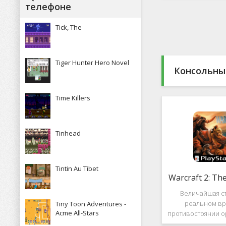
Какие особенн
телефоне
присутствуют и 
пользова
Tick, The
Tiger Hunter Hero Novel
Консольны
Time Killers
Tinhead
Tintin Au Tibet
Warcraft 2: Th
Величайшая ст
реальном вр
Tiny Toon Adventures -
Acme All-Stars
противостоянии о
Warcraft 2: Th