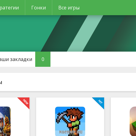
ратегии
Гонки
Все игры
аши закладки
0
ы