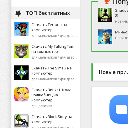
Поп
Shadow
ТОП бесплатных
2)
новинк
Скачать Terraria на
компьютер
Миньо
для мальчиков / для девочек
новинк
Скачать My Talking Tom
на компьютер
для мальчиков / для девочек
Скачать The Sims 3 на
Новые при
компьютер
для мальчиков / для девочек
Скачать Винкс Школа
Волшебниц на
компьютер
для девочек
Скачать Block Story на
компьютер
для мальчиков / для девочек