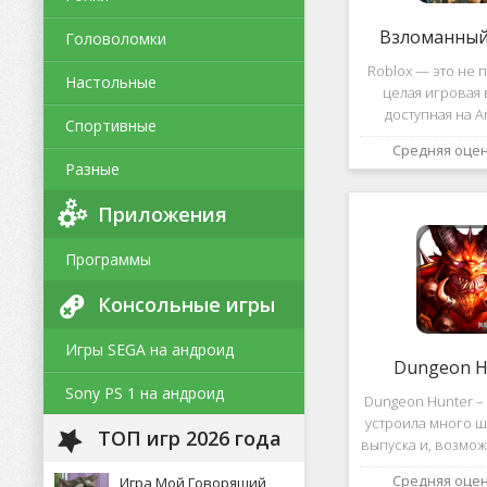
Взломанный 
Головоломки
Roblox — это не п
Настольные
целая игровая 
доступная на A
Спортивные
уникальная платф
Средняя оце
позволяет не толь
Разные
и создавать собс
и сценарии, воп
Приложения
Программы
Консольные игры
Игры SEGA на андроид
Dungeon H
Sony PS 1 на андроид
Dungeon Hunter – 
устроила много ш
ТОП игр 2026 года
выпуска и, возмож
такому повороту
Средняя оце
Игра Мой Говорящий