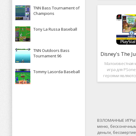
рассказывает к
TNN Bass Tournament of
историю, в котор
Champions
за королевство А
Средневек
Tony La Russa Baseball
TNN Outdoors Bass
Tournament 96
Малоизвестная 
игра для PSone
Tommy Lasorda Baseball
героями являютс
"Книги джунгле
платформер и не 
игры весьма о
Перед стартом
выбирать 
ВЗЛОМАННЫЕ ИГРЫ Н
меню, бесконечным
деньги, бессмерти