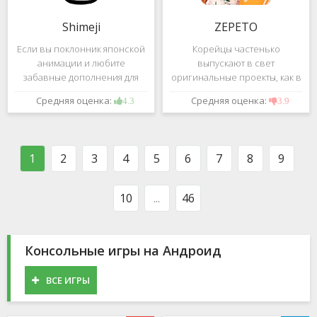
Shimeji
ZEPETO
Если вы поклонник японской
Корейцы частенько
анимации и любите
выпускают в свет
забавные дополнения для
оригинальные проекты, как в
своего смартфона, обратите
сфере игр, так и приложений.
Средняя оценка:
Средняя оценка:
4.3
3.9
внимание на Shimeji -
Так, ZEPETO стремительно
приложение, которое
ворвалось в топ популярных
поможет вам украсить меню
приложений за пределами
устройства милыми
Южной Кореи, не смотря на
1
2
3
4
5
6
7
8
9
персонажами в
то,
10
...
46
Консольные игры на Андроид
ВСЕ ИГРЫ