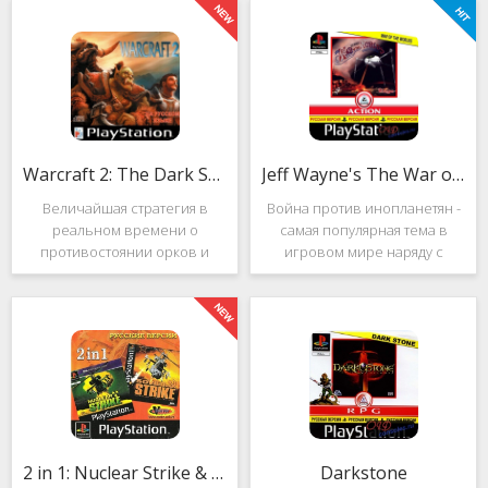
Warcraft 2: The Dark Saga
Jeff Wayne's The War of the Worlds
Величайшая стратегия в
Война против инопланетян -
реальном времени о
самая популярная тема в
противостоянии орков и
игровом мире наряду с
людей. Warcraft 2: The Dark
войнами против
Saga рассказывает
террористов и зомби. Здесь
классическую историю, в
есть некая своя романтика:
которой идёт битва за
народы объединяются в
королевство Азерот в мире
борьбе с врагом, Земля
Средневековья с
рушится, но
2 in 1: Nuclear Strike & Soviet Strike
Darkstone