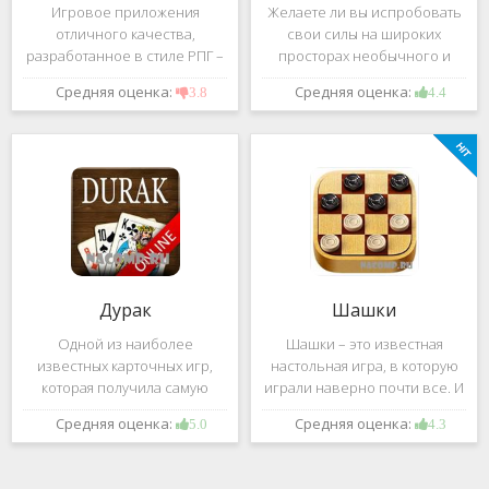
Игровое приложения
Желаете ли вы испробовать
отличного качества,
свои силы на широких
разработанное в стиле РПГ –
просторах необычного и
это, конечно же, Dark
удивительного мира,
Средняя оценка:
Средняя оценка:
3.8
4.4
Avenger. В ней вы сможете
который наполнен
провести ряд насыщенных
разнообразными тайнами?
боевых действий, отыскать
Если да, тогда вам к нам. Игра,
большое количество
которую мы вам предложим
проблем на свою
ниже и о
Дурак
Шашки
Одной из наиболее
Шашки – это известная
известных карточных игр,
настольная игра, в которую
которая получила самую
играли наверно почти все. И
большую известность среди
это не странно. Эта игра
Средняя оценка:
Средняя оценка:
5.0
4.3
всех людей всех возрастных
имеет не сложные правила и
категорий, это «Дурак».
дает возможность не только
Скорее всего, даже нет
приятно потратить свое