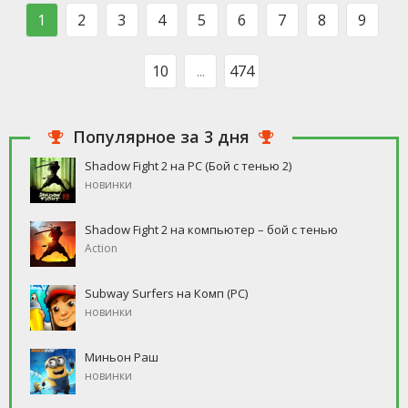
такого человека, который бы
свободное время, но
1
2
3
4
5
6
7
8
9
ни
10
...
474
Популярное за 3 дня
Shadow Fight 2 на PC (Бой с тенью 2)
новинки
Shadow Fight 2 на компьютер – бой с тенью
Action
Subway Surfers на Комп (PC)
новинки
Миньон Раш
новинки