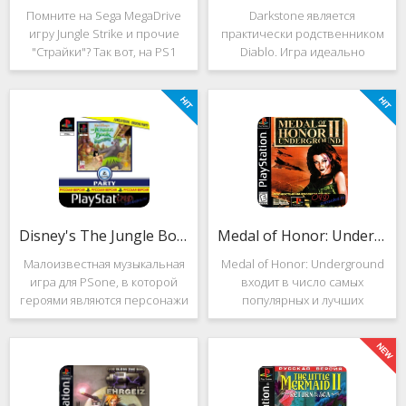
Помните на Sega MegaDrive
Darkstone является
игру Jungle Strike и прочие
практически родственником
"Страйки"? Так вот, на PS1
Diablo. Игра идеально
данная серия продолжила
подойдёт для тех, кто ищет
своё существование. Вышло
альтернативу последнему.
ещё 2 "Страйка", где мы всё
Несмотря на то, что эти 2
так же управляем вертолётом
игры создавались разными
и уничтожаем
людьми, Darkstone имеет
общие
Disney's The Jungle Book: Groove Party
Medal of Honor: Underground
Малоизвестная музыкальная
Medal of Honor: Underground
игра для PSone, в которой
входит в число самых
героями являются персонажи
популярных и лучших
"Книги джунглей". Это не
шутеров от первого лица для
платформер и не Action.
Sony Playstation. Эта игра
Смысл игры весьма
посвящена Второй мировой
оригинален. Перед стартом
войне. Вы будете играть за
вы будете выбирать песню.
девушку Менон. Являясь