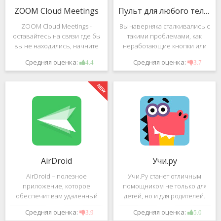
ZOOM Cloud Meetings
Пульт для любого телевизора
ZOOM Cloud Meetings -
Вы наверняка сталкивались с
оставайтесь на связи где бы
такими проблемами, как
вы не находились, начните
неработающие кнопки или
свою или присоединитесь к
разряженные батарейки на
Средняя оценка:
Средняя оценка:
4.4
3.7
видеоконференции с
вашем пульте от
участием десятков человек с
телевизора.Теперь можно
высококачественным
забыть о данной проблеме –
изображением. Столь
с помощью приложения
"Пульт для
AirDroid
Учи.ру
AirDroid – полезное
Учи.Ру станет отличным
приложение, которое
помощником не только для
обеспечит вам удаленный
детей, но и для родителей.
доступ к вашему смартфону
Это приложение заточено
Средняя оценка:
Средняя оценка:
3.9
5.0
или планшету при помощи
под изучение различного