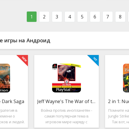
ости в нём
фестиваль виртуальной музыки!
которое п
стоит ли им
Здесь есть и электронно-
меню ус
ться?
танцевальная музыка,
пе
1
2
3
4
5
6
7
8
е игры на Андроид
e Dark Saga
Jeff Wayne's The War of the Worlds
ратегия в
Война против инопланетян -
Помните на
емени о
самая популярная тема в
Jungle Stri
рков и людей.
игровом мире наряду с
Так вот, 
e Dark Saga
войнами против террористов и
про