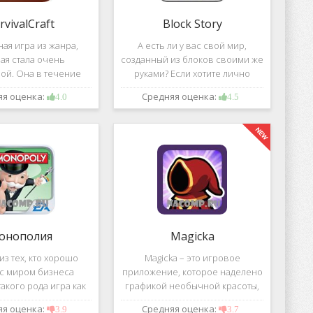
rvivalCraft
Block Story
ая игра из жанра,
А есть ли у вас свой мир,
ая стала очень
созданный из блоков своими же
ой. Она в течение
руками? Если хотите лично
шого временного
воздвигнуть для себя такой мир,
яя оценка:
Средняя оценка:
4.0
4.5
 попала в список
тогда игра, которая называется
их по скачиванию
Block Story, станет для вас
ой игре сочетаются
идеальным вариантом.
 качество графики,
онополия
Magicka
з тех, кто хорошо
Magicka – это игровое
 с миром бизнеса
приложение, которое наделено
акого рода игра как
графикой необычной красоты,
 Эта настольная игра
все персонажи в нем весьма
яя оценка:
Средняя оценка:
3.9
3.7