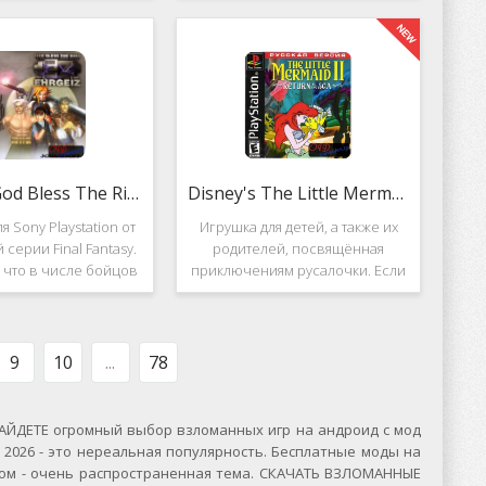
вание. Вышло ещё 2
Несмотря на то, что эти 2 игры
, где мы всё так же
создавались разными людьми,
яем вертолётом и
Darkstone имеет общие
ничтожаем
Ehrgeiz: God Bless The Ring
Disney's The Little Mermaid 2
я Sony Playstation от
Игрушка для детей, а также их
 серии Final Fantasy.
родителей, посвящённая
, что в числе бойцов
приключениям русалочки. Если
ут персонажи из
кто не знает, то её зовут Ариэль
значенной серии.
и она - дочь морского короля.
, Ehrgeiz: God Bless
Игровой подводный мир
 Ring для PS1
выполнен достаточно красиво и
9
10
...
78
ЙДЕТЕ огромный выбор взломанных игр на андроид с мод
2026 - это нереальная популярность. Бесплатные моды на
сском - очень распространенная тема. СКАЧАТЬ ВЗЛОМАННЫЕ