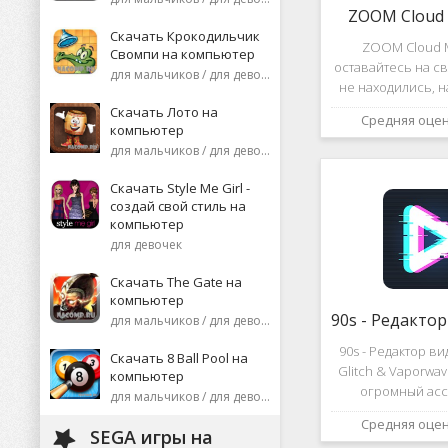
ZOOM Cloud 
Скачать Крокодильчик
ZOOM Cloud M
Свомпи на компьютер
оставайтесь на св
для мальчиков / для девочек
не находились, 
или присоеди
Скачать Лото на
Средняя оце
видеоконференци
компьютер
десятков че
для мальчиков / для девочек
высококаче
изображение
Скачать Style Me Girl -
создай свой стиль на
компьютер
для девочек
Скачать The Gate на
компьютер
для мальчиков / для девочек
90s - Редактор в
Скачать 8 Ball Pool на
Glitch & Vaporwa
компьютер
огромный асс
для мальчиков / для девочек
различных эф
Средняя оце
дополнений к ви
SEGA игры на