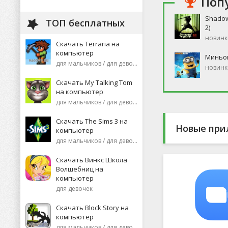
Поп
Shadow
ТОП бесплатных
2)
новинк
Скачать Terraria на
компьютер
Миньо
для мальчиков / для девочек
новинк
Скачать My Talking Tom
на компьютер
для мальчиков / для девочек
Скачать The Sims 3 на
Новые при
компьютер
для мальчиков / для девочек
Скачать Винкс Школа
Волшебниц на
компьютер
для девочек
Скачать Block Story на
компьютер
для мальчиков / для девочек