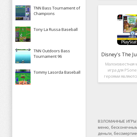
рассказывает к
TNN Bass Tournament of
историю, в котор
Champions
за королевство А
Средневек
Tony La Russa Baseball
TNN Outdoors Bass
Tournament 96
Малоизвестная 
игра для PSone
Tommy Lasorda Baseball
героями являютс
"Книги джунгле
платформер и не 
игры весьма о
Перед стартом
выбирать 
ВЗЛОМАННЫЕ ИГРЫ Н
меню, бесконечным
деньги, бессмерти