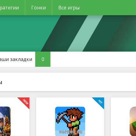
ратегии
Гонки
Все игры
аши закладки
0
ы