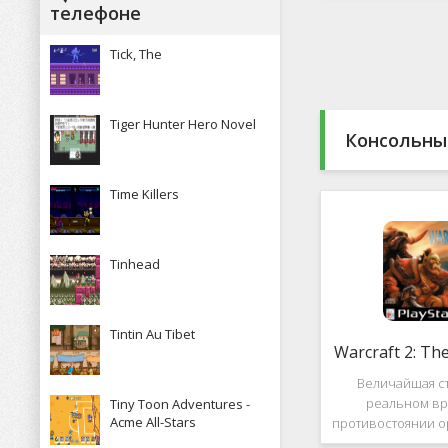
Какие особенн
телефоне
присутствуют и 
пользова
Tick, The
Tiger Hunter Hero Novel
Консольны
Time Killers
Tinhead
Tintin Au Tibet
Warcraft 2: Th
Величайшая ст
реальном вр
Tiny Toon Adventures -
Acme All-Stars
противостоянии о
Warcraft 2: Th