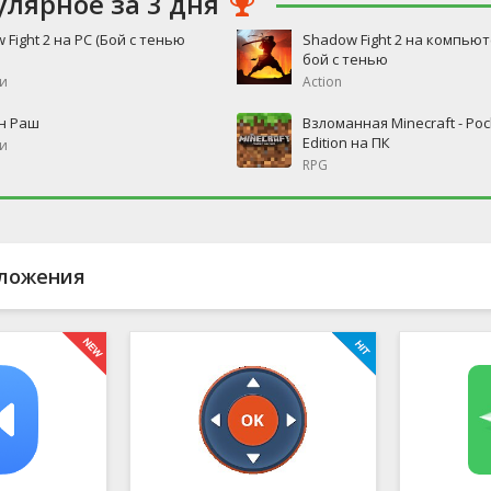
улярное за 3 дня
 Fight 2 на PC (Бой с тенью
Shadow Fight 2 на компьют
бой с тенью
и
Action
н Раш
Взломанная Minecraft - Poc
Edition на ПК
и
RPG
ложения