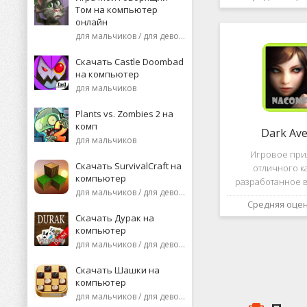
необычную поп
Том на компьютер
среди нек
онлайн
пользоват
для мальчиков / для девочек
Скачать Castle Doombad
на компьютер
для мальчиков
Plants vs. Zombies 2 на
комп
Dark Av
для мальчиков
Игровое пр
Скачать SurvivalCraft на
отличного к
компьютер
разработанное в
для мальчиков / для девочек
это, конечно же, D
Средняя оце
ней вы сможете 
Скачать Дурак на
насыщенных боев
компьютер
отыскать большо
для мальчиков / для девочек
проблем н
Скачать Шашки на
компьютер
для мальчиков / для девочек