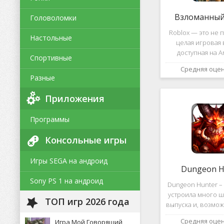
Взломанный 
Головоломки
Roblox — это не п
Настольные
целая игровая 
доступная на A
Спортивные
уникальная платф
Средняя оце
позволяет не толь
Разные
и создавать собс
и сценарии, воп
Приложения
Программы
Консольные игры
Игры SEGA на андроид
Dungeon H
Sony PS 1 на андроид
Dungeon Hunter – 
устроила много ш
ТОП игр 2026 года
выпуска и, возмож
такому повороту
Средняя оце
Игра Мой Говорящий