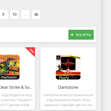
оможет вам украсить
популярных приложений за
тройства милыми
пределами Южной Кореи, не
рсонажами в
смотря на то,
9
10
...
46
ВСЕ ИГРЫ
2 in 1: Nuclear Strike & Soviet Strike
Darkstone
 Sega MegaDrive игру
Darkstone является практически
ke и прочие "Страйки"?
родственником Diablo. Игра
на PS1 данная серия
идеально подойдёт для тех, кто
должила своё
ищет альтернативу последнему.