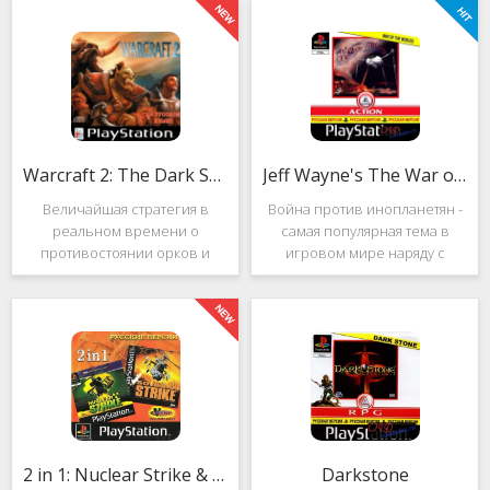
Warcraft 2: The Dark Saga
Jeff Wayne's The War of the Worlds
Величайшая стратегия в
Война против инопланетян -
реальном времени о
самая популярная тема в
противостоянии орков и
игровом мире наряду с
людей. Warcraft 2: The Dark
войнами против
Saga рассказывает
террористов и зомби. Здесь
классическую историю, в
есть некая своя романтика:
которой идёт битва за
народы объединяются в
королевство Азерот в мире
борьбе с врагом, Земля
Средневековья с
рушится, но
2 in 1: Nuclear Strike & Soviet Strike
Darkstone