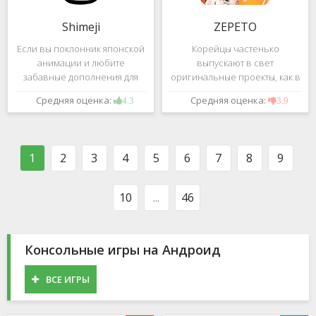
Shimeji
ZEPETO
Если вы поклонник японской
Корейцы частенько
анимации и любите
выпускают в свет
забавные дополнения для
оригинальные проекты, как в
своего смартфона, обратите
сфере игр, так и приложений.
Средняя оценка:
Средняя оценка:
4.3
3.9
внимание на Shimeji -
Так, ZEPETO стремительно
приложение, которое
ворвалось в топ популярных
поможет вам украсить меню
приложений за пределами
устройства милыми
Южной Кореи, не смотря на
1
2
3
4
5
6
7
8
9
персонажами в
то,
10
...
46
Консольные игры на Андроид
ВСЕ ИГРЫ