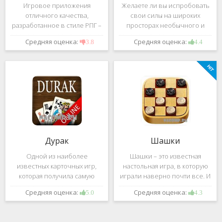
Игровое приложения
Желаете ли вы испробовать
отличного качества,
свои силы на широких
разработанное в стиле РПГ –
просторах необычного и
это, конечно же, Dark
удивительного мира,
Средняя оценка:
Средняя оценка:
3.8
4.4
Avenger. В ней вы сможете
который наполнен
провести ряд насыщенных
разнообразными тайнами?
боевых действий, отыскать
Если да, тогда вам к нам. Игра,
большое количество
которую мы вам предложим
проблем на свою
ниже и о
Дурак
Шашки
Одной из наиболее
Шашки – это известная
известных карточных игр,
настольная игра, в которую
которая получила самую
играли наверно почти все. И
большую известность среди
это не странно. Эта игра
Средняя оценка:
Средняя оценка:
5.0
4.3
всех людей всех возрастных
имеет не сложные правила и
категорий, это «Дурак».
дает возможность не только
Скорее всего, даже нет
приятно потратить свое