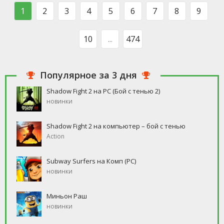
такого человека, который бы
свободное время, но
1
2
3
4
5
6
7
8
9
ни
10
...
474
Популярное за 3 дня
Shadow Fight 2 на PC (Бой с тенью 2)
новинки
Shadow Fight 2 на компьютер – бой с тенью
Action
Subway Surfers на Комп (PC)
новинки
Миньон Раш
новинки