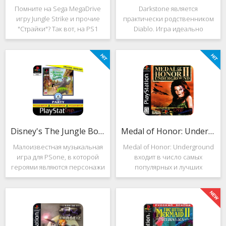
Помните на Sega MegaDrive
Darkstone является
игру Jungle Strike и прочие
практически родственником
"Страйки"? Так вот, на PS1
Diablo. Игра идеально
данная серия продолжила
подойдёт для тех, кто ищет
своё существование. Вышло
альтернативу последнему.
ещё 2 "Страйка", где мы всё
Несмотря на то, что эти 2
так же управляем вертолётом
игры создавались разными
и уничтожаем
людьми, Darkstone имеет
общие
Disney's The Jungle Book: Groove Party
Medal of Honor: Underground
Малоизвестная музыкальная
Medal of Honor: Underground
игра для PSone, в которой
входит в число самых
героями являются персонажи
популярных и лучших
"Книги джунглей". Это не
шутеров от первого лица для
платформер и не Action.
Sony Playstation. Эта игра
Смысл игры весьма
посвящена Второй мировой
оригинален. Перед стартом
войне. Вы будете играть за
вы будете выбирать песню.
девушку Менон. Являясь