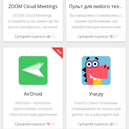
ZOOM Cloud Meetings
Пульт для любого телевизора
ZOOM Cloud Meetings -
Вы наверняка сталкивались с
оставайтесь на связи где бы
такими проблемами, как
вы не находились, начните
неработающие кнопки или
свою или присоединитесь к
разряженные батарейки на
Средняя оценка:
Средняя оценка:
4.4
3.7
видеоконференции с
вашем пульте от
участием десятков человек с
телевизора.Теперь можно
высококачественным
забыть о данной проблеме –
изображением. Столь
с помощью приложения
"Пульт для
AirDroid
Учи.ру
AirDroid – полезное
Учи.Ру станет отличным
приложение, которое
помощником не только для
обеспечит вам удаленный
детей, но и для родителей.
доступ к вашему смартфону
Это приложение заточено
Средняя оценка:
Средняя оценка:
3.9
5.0
или планшету при помощи
под изучение различного