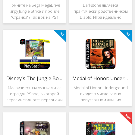
Помните на Sega MegaDrive
Darkstone является
игру Jungle Strike и прочие
практически родственником
"Страйки"? Так вот, на PS1
Diablo. Игра идеально
данная серия продолжила
подойдёт для тех, кто ищет
своё существование. Вышло
альтернативу последнему.
ещё 2 "Страйка", где мы всё
Несмотря на то, что эти 2
так же управляем вертолётом
игры создавались разными
и уничтожаем
людьми, Darkstone имеет
общие
Disney's The Jungle Book: Groove Party
Medal of Honor: Underground
Малоизвестная музыкальная
Medal of Honor: Underground
игра для PSone, в которой
входит в число самых
героями являются персонажи
популярных и лучших
"Книги джунглей". Это не
шутеров от первого лица для
платформер и не Action.
Sony Playstation. Эта игра
Смысл игры весьма
посвящена Второй мировой
оригинален. Перед стартом
войне. Вы будете играть за
вы будете выбирать песню.
девушку Менон. Являясь