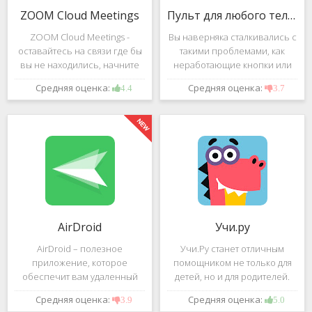
ZOOM Cloud Meetings
Пульт для любого телевизора
ZOOM Cloud Meetings -
Вы наверняка сталкивались с
оставайтесь на связи где бы
такими проблемами, как
вы не находились, начните
неработающие кнопки или
свою или присоединитесь к
разряженные батарейки на
Средняя оценка:
Средняя оценка:
4.4
3.7
видеоконференции с
вашем пульте от
участием десятков человек с
телевизора.Теперь можно
высококачественным
забыть о данной проблеме –
изображением. Столь
с помощью приложения
"Пульт для
AirDroid
Учи.ру
AirDroid – полезное
Учи.Ру станет отличным
приложение, которое
помощником не только для
обеспечит вам удаленный
детей, но и для родителей.
доступ к вашему смартфону
Это приложение заточено
Средняя оценка:
Средняя оценка:
3.9
5.0
или планшету при помощи
под изучение различного