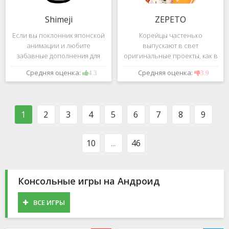
Shimeji
ZEPETO
Если вы поклонник японской
Корейцы частенько
анимации и любите
выпускают в свет
забавные дополнения для
оригинальные проекты, как в
своего смартфона, обратите
сфере игр, так и приложений.
Средняя оценка:
Средняя оценка:
4.3
3.9
внимание на Shimeji -
Так, ZEPETO стремительно
приложение, которое
ворвалось в топ популярных
поможет вам украсить меню
приложений за пределами
устройства милыми
Южной Кореи, не смотря на
1
2
3
4
5
6
7
8
9
персонажами в
то,
10
...
46
Консольные игры на Андроид
ВСЕ ИГРЫ