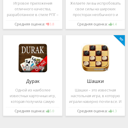
Игровое приложения
Желаете ли вы испробовать
отличного качества,
свои силы на широких
разработанное в стиле РПГ –
просторах необычного и
это, конечно же, Dark
удивительного мира,
Средняя оценка:
Средняя оценка:
3.8
4.4
Avenger. В ней вы сможете
который наполнен
провести ряд насыщенных
разнообразными тайнами?
боевых действий, отыскать
Если да, тогда вам к нам. Игра,
большое количество
которую мы вам предложим
проблем на свою
ниже и о
Дурак
Шашки
Одной из наиболее
Шашки – это известная
известных карточных игр,
настольная игра, в которую
которая получила самую
играли наверно почти все. И
большую известность среди
это не странно. Эта игра
Средняя оценка:
Средняя оценка:
5.0
4.3
всех людей всех возрастных
имеет не сложные правила и
категорий, это «Дурак».
дает возможность не только
Скорее всего, даже нет
приятно потратить свое