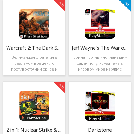
Warcraft 2: The Dark Saga
Jeff Wayne's The War of the Worlds
Величайшая стратегия в
Война против инопланетян -
реальном времени о
самая популярная тема в
противостоянии орков и
игровом мире наряду с
людей. Warcraft 2: The Dark
войнами против
Saga рассказывает
террористов и зомби. Здесь
классическую историю, в
есть некая своя романтика:
которой идёт битва за
народы объединяются в
королевство Азерот в мире
борьбе с врагом, Земля
Средневековья с
рушится, но
2 in 1: Nuclear Strike & Soviet Strike
Darkstone