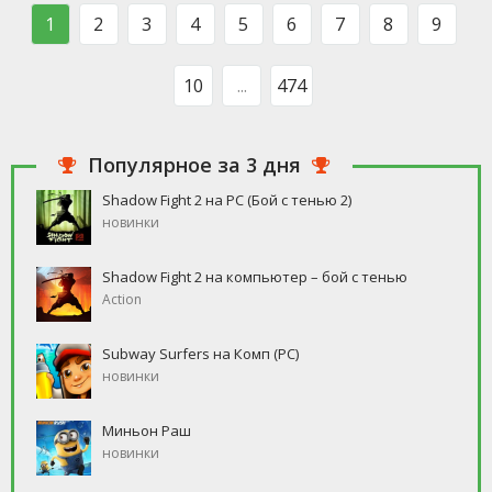
такого человека, который бы
свободное время, но
1
2
3
4
5
6
7
8
9
ни
10
...
474
Популярное за 3 дня
Shadow Fight 2 на PC (Бой с тенью 2)
новинки
Shadow Fight 2 на компьютер – бой с тенью
Action
Subway Surfers на Комп (PC)
новинки
Миньон Раш
новинки