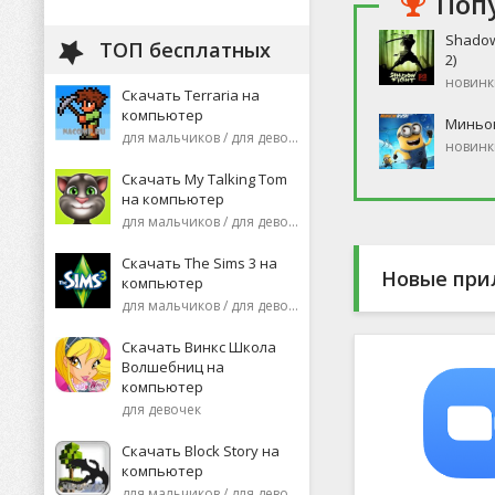
Поп
Shadow
ТОП бесплатных
2)
новинк
Скачать Terraria на
компьютер
Миньо
для мальчиков / для девочек
новинк
Скачать My Talking Tom
на компьютер
для мальчиков / для девочек
Скачать The Sims 3 на
Новые при
компьютер
для мальчиков / для девочек
Скачать Винкс Школа
Волшебниц на
компьютер
для девочек
Скачать Block Story на
компьютер
для мальчиков / для девочек