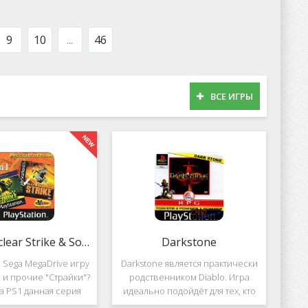
оможет вам украсить
популярных приложений за
тройства милыми
пределами Южной Кореи, не
рсонажами в
смотря на то,
9
10
...
46
ВСЕ ИГРЫ
2 in 1: Nuclear Strike & Soviet Strike
Darkstone
 Sega MegaDrive игру
Darkstone является практически
ke и прочие "Страйки"?
родственником Diablo. Игра
на PS1 данная серия
идеально подойдёт для тех, кто
должила своё
ищет альтернативу последнему.