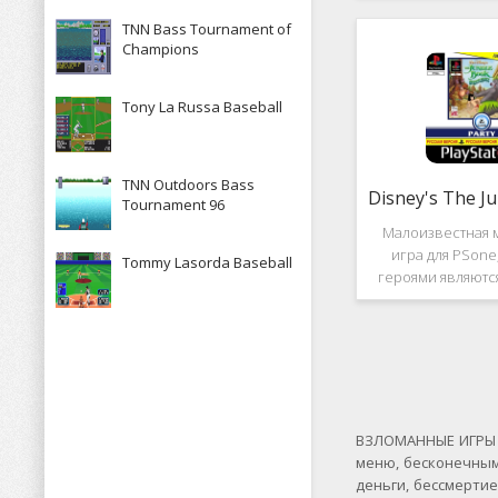
рассказывает к
TNN Bass Tournament of
историю, в котор
Champions
за королевство А
Средневек
Tony La Russa Baseball
TNN Outdoors Bass
Tournament 96
Малоизвестная 
игра для PSone
Tommy Lasorda Baseball
героями являютс
"Книги джунгле
платформер и не 
игры весьма о
Перед стартом
выбирать 
ВЗЛОМАННЫЕ ИГРЫ Н
меню, бесконечным
деньги, бессмерти