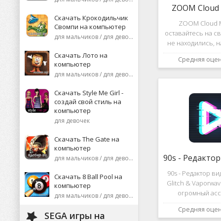
ZOOM Cloud 
Скачать Крокодильчик
ZOOM Cloud M
Свомпи на компьютер
оставайтесь на св
для мальчиков / для девочек
не находились, 
или присоеди
Скачать Лото на
Средняя оце
видеоконференци
компьютер
десятков че
для мальчиков / для девочек
высококаче
изображение
Скачать Style Me Girl -
создай свой стиль на
компьютер
для девочек
Скачать The Gate на
компьютер
для мальчиков / для девочек
90s - Редактор в
Скачать 8 Ball Pool на
Glitch & Vaporwa
компьютер
огромный асс
для мальчиков / для девочек
различных эф
Средняя оце
дополнений к ви
SEGA игры на