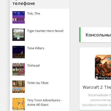
Какие особенн
телефоне
присутствуют и 
пользова
Tick, The
Tiger Hunter Hero Novel
Консольны
Time Killers
Tinhead
Tintin Au Tibet
Warcraft 2: Th
Величайшая ст
реальном вр
Tiny Toon Adventures -
Acme All-Stars
противостоянии о
Warcraft 2: Th