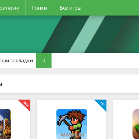
ратегии
Гонки
Все игры
аши закладки
0
ы