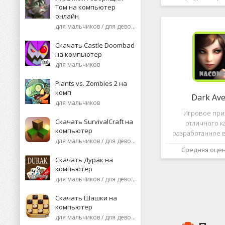
необычную поп
Том на компьютер
среди нек
онлайн
пользоват
для мальчиков / для девочек
Скачать Castle Doombad
на компьютер
для мальчиков
Plants vs. Zombies 2 на
комп
Dark Av
для мальчиков
Игровое пр
Скачать SurvivalCraft на
отличного к
компьютер
разработанное в
для мальчиков / для девочек
это, конечно же, D
Средняя оце
ней вы сможете 
Скачать Дурак на
насыщенных боев
компьютер
отыскать большо
для мальчиков / для девочек
проблем н
Скачать Шашки на
компьютер
для мальчиков / для девочек