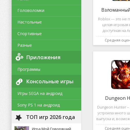
Взломанный 
Головоломки
Roblox — это не п
Настольные
целая игровая 
доступная на A
Спортивные
уникальная платф
Средняя оце
позволяет не толь
Разные
и создавать собс
и сценарии, воп
Приложения
Программы
Консольные игры
Игры SEGA на андроид
Dungeon H
Sony PS 1 на андроид
Dungeon Hunter – 
устроила много ш
ТОП игр 2026 года
выпуска и, возмож
такому повороту
Средняя оце
Игра Мой Говорящий