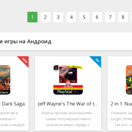
ости в нём
фестиваль виртуальной музыки!
которое п
стоит ли им
Здесь есть и электронно-
меню ус
ться?
танцевальная музыка,
пе
1
2
3
4
5
6
7
8
е игры на Андроид
e Dark Saga
Jeff Wayne's The War of the Worlds
ратегия в
Война против инопланетян -
Помните на
емени о
самая популярная тема в
Jungle Stri
рков и людей.
игровом мире наряду с
Так вот, 
e Dark Saga
войнами против террористов и
про