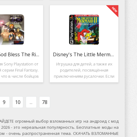
вание. Вышло ещё 2
Несмотря на то, что эти 2 игры
, где мы всё так же
создавались разными людьми,
яем вертолётом и
Darkstone имеет общие
ничтожаем
Ehrgeiz: God Bless The Ring
Disney's The Little Mermaid 2
я Sony Playstation от
Игрушка для детей, а также их
 серии Final Fantasy.
родителей, посвящённая
, что в числе бойцов
приключениям русалочки. Если
ут персонажи из
кто не знает, то её зовут Ариэль
значенной серии.
и она - дочь морского короля.
, Ehrgeiz: God Bless
Игровой подводный мир
 Ring для PS1
выполнен достаточно красиво и
9
10
...
78
ЙДЕТЕ огромный выбор взломанных игр на андроид с мод
2026 - это нереальная популярность. Бесплатные моды на
сском - очень распространенная тема. СКАЧАТЬ ВЗЛОМАННЫЕ