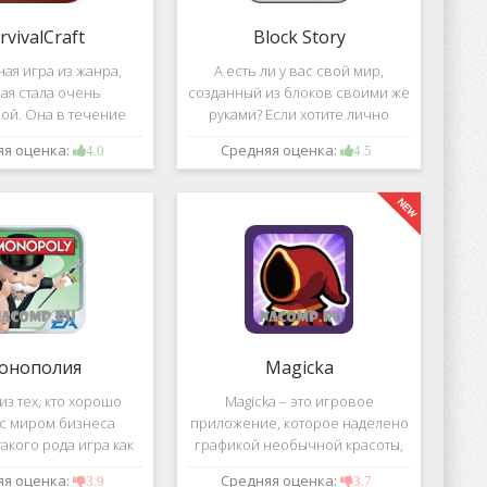
rvivalCraft
Block Story
ая игра из жанра,
А есть ли у вас свой мир,
ая стала очень
созданный из блоков своими же
ой. Она в течение
руками? Если хотите лично
шого временного
воздвигнуть для себя такой мир,
яя оценка:
Средняя оценка:
4.0
4.5
 попала в список
тогда игра, которая называется
их по скачиванию
Block Story, станет для вас
ой игре сочетаются
идеальным вариантом.
 качество графики,
онополия
Magicka
з тех, кто хорошо
Magicka – это игровое
 с миром бизнеса
приложение, которое наделено
акого рода игра как
графикой необычной красоты,
 Эта настольная игра
все персонажи в нем весьма
яя оценка:
Средняя оценка:
3.9
3.7