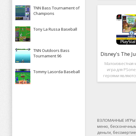
рассказывает к
TNN Bass Tournament of
историю, в котор
Champions
за королевство А
Средневек
Tony La Russa Baseball
TNN Outdoors Bass
Tournament 96
Малоизвестная 
игра для PSone
Tommy Lasorda Baseball
героями являютс
"Книги джунгле
платформер и не 
игры весьма о
Перед стартом
выбирать 
ВЗЛОМАННЫЕ ИГРЫ Н
меню, бесконечным
деньги, бессмерти