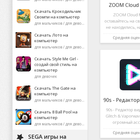
ZOOM Cloud 
Скачать Крокодильчик
ZOOM Cloud M
Свомпи на компьютер
оставайтесь на св
для мальчиков / для девочек
не находились, 
или присоеди
Скачать Лото на
Средняя оце
видеоконференци
компьютер
десятков че
для мальчиков / для девочек
высококаче
изображение
Скачать Style Me Girl -
создай свой стиль на
компьютер
для девочек
Скачать The Gate на
компьютер
для мальчиков / для девочек
90s - Редактор в
Скачать 8 Ball Pool на
Glitch & Vaporwa
компьютер
огромный асс
для мальчиков / для девочек
различных эф
Средняя оце
дополнений к ви
SEGA игры на