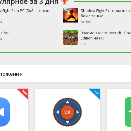
улярное за 3 дня
 Fight 2 на PC (Бой с тенью
Shadow Fight 2 на компьют
бой с тенью
и
Action
н Раш
Взломанная Minecraft - Poc
Edition на ПК
и
RPG
ложения