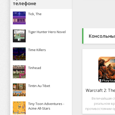
Какие особенн
телефоне
присутствуют и 
пользова
Tick, The
Tiger Hunter Hero Novel
Консольны
Time Killers
Tinhead
Tintin Au Tibet
Warcraft 2: Th
Величайшая ст
реальном вр
Tiny Toon Adventures -
Acme All-Stars
противостоянии о
Warcraft 2: Th