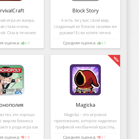
rvivalCraft
Block Story
ая игра из жанра,
А есть ли у вас свой мир,
ая стала очень
созданный из блоков своими же
ой. Она в течение
руками? Если хотите лично
шого временного
воздвигнуть для себя такой мир,
яя оценка:
Средняя оценка:
4.0
4.5
 попала в список
тогда игра, которая называется
их по скачиванию
Block Story, станет для вас
ой игре сочетаются
идеальным вариантом.
 качество графики,
онополия
Magicka
з тех, кто хорошо
Magicka – это игровое
 с миром бизнеса
приложение, которое наделено
акого рода игра как
графикой необычной красоты,
 Эта настольная игра
все персонажи в нем весьма
яя оценка:
Средняя оценка:
3.9
3.7