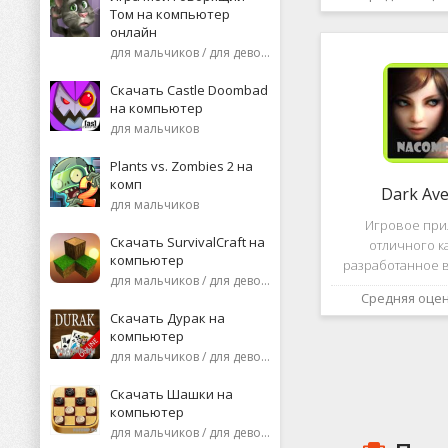
необычную поп
Том на компьютер
среди нек
онлайн
пользоват
для мальчиков / для девочек
Скачать Castle Doombad
на компьютер
для мальчиков
Plants vs. Zombies 2 на
комп
Dark Av
для мальчиков
Игровое пр
Скачать SurvivalCraft на
отличного к
компьютер
разработанное в
для мальчиков / для девочек
это, конечно же, D
Средняя оце
ней вы сможете 
Скачать Дурак на
насыщенных боев
компьютер
отыскать большо
для мальчиков / для девочек
проблем н
Скачать Шашки на
компьютер
для мальчиков / для девочек