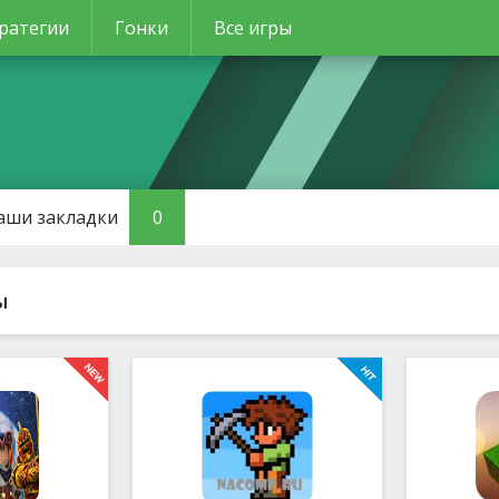
ратегии
Гонки
Все игры
аши закладки
0
ы