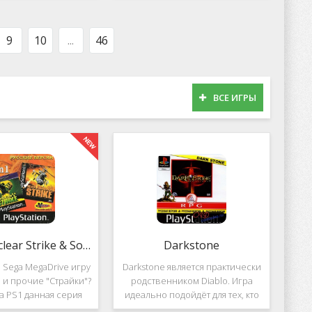
оможет вам украсить
популярных приложений за
тройства милыми
пределами Южной Кореи, не
рсонажами в
смотря на то,
9
10
...
46
ВСЕ ИГРЫ
2 in 1: Nuclear Strike & Soviet Strike
Darkstone
 Sega MegaDrive игру
Darkstone является практически
ke и прочие "Страйки"?
родственником Diablo. Игра
на PS1 данная серия
идеально подойдёт для тех, кто
должила своё
ищет альтернативу последнему.