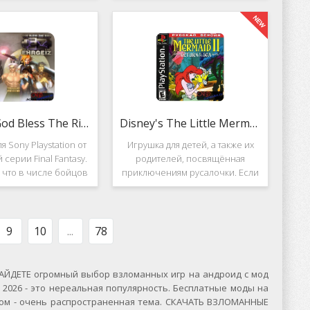
вание. Вышло ещё 2
Несмотря на то, что эти 2 игры
, где мы всё так же
создавались разными людьми,
яем вертолётом и
Darkstone имеет общие
ничтожаем
Ehrgeiz: God Bless The Ring
Disney's The Little Mermaid 2
я Sony Playstation от
Игрушка для детей, а также их
 серии Final Fantasy.
родителей, посвящённая
, что в числе бойцов
приключениям русалочки. Если
ут персонажи из
кто не знает, то её зовут Ариэль
значенной серии.
и она - дочь морского короля.
, Ehrgeiz: God Bless
Игровой подводный мир
 Ring для PS1
выполнен достаточно красиво и
9
10
...
78
ЙДЕТЕ огромный выбор взломанных игр на андроид с мод
2026 - это нереальная популярность. Бесплатные моды на
сском - очень распространенная тема. СКАЧАТЬ ВЗЛОМАННЫЕ