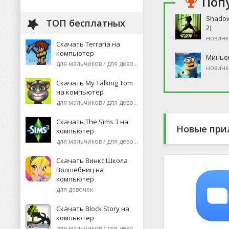
Поп
Shadow
ТОП бесплатных
2)
новинк
Скачать Terraria на
компьютер
Миньо
для мальчиков / для девочек
новинк
Скачать My Talking Tom
на компьютер
для мальчиков / для девочек
Скачать The Sims 3 на
Новые при
компьютер
для мальчиков / для девочек
Скачать Винкс Школа
Волшебниц на
компьютер
для девочек
Скачать Block Story на
компьютер
для мальчиков / для девочек