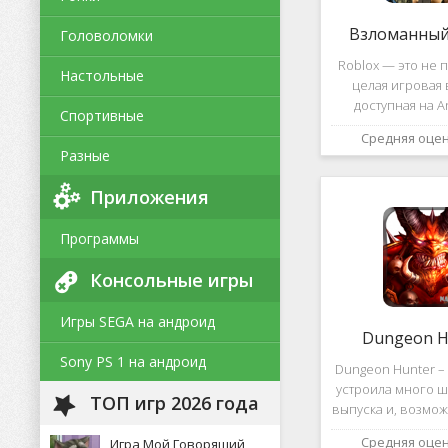
Взломанный 
Головоломки
Roblox — это не п
Настольные
целая игровая 
доступная на A
Спортивные
уникальная платф
Средняя оце
позволяет не толь
Разные
и создавать собс
и сценарии, воп
Приложения
Программы
Консольные игры
Игры SEGA на андроид
Dungeon H
Sony PS 1 на андроид
Dungeon Hunter – 
устроила много ш
ТОП игр 2026 года
выпуска и, возмож
такому повороту
Средняя оце
Игра Мой Говорящий