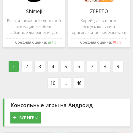
Shimeji
ZEPETO
Если вы поклонник японской
Корейцы частенько
анимации и любите
выпускают в свет
забавные дополнения для
оригинальные проекты, как в
своего смартфона, обратите
сфере игр, так и приложений.
Средняя оценка:
Средняя оценка:
4.3
3.9
внимание на Shimeji -
Так, ZEPETO стремительно
приложение, которое
ворвалось в топ популярных
поможет вам украсить меню
приложений за пределами
устройства милыми
Южной Кореи, не смотря на
1
2
3
4
5
6
7
8
9
персонажами в
то,
10
...
46
Консольные игры на Андроид
ВСЕ ИГРЫ