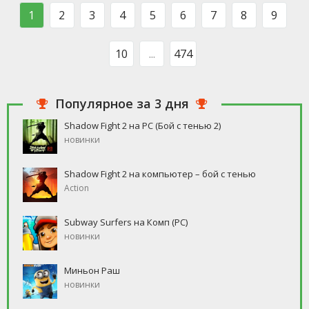
такого человека, который бы
свободное время, но
1
2
3
4
5
6
7
8
9
ни
10
...
474
Популярное за 3 дня
Shadow Fight 2 на PC (Бой с тенью 2)
новинки
Shadow Fight 2 на компьютер – бой с тенью
Action
Subway Surfers на Комп (PC)
новинки
Миньон Раш
новинки