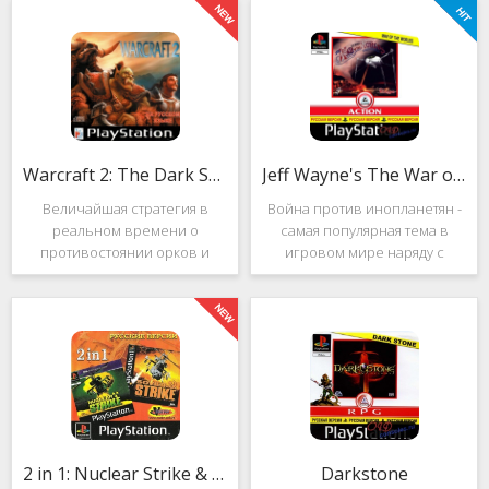
Warcraft 2: The Dark Saga
Jeff Wayne's The War of the Worlds
Величайшая стратегия в
Война против инопланетян -
реальном времени о
самая популярная тема в
противостоянии орков и
игровом мире наряду с
людей. Warcraft 2: The Dark
войнами против
Saga рассказывает
террористов и зомби. Здесь
классическую историю, в
есть некая своя романтика:
которой идёт битва за
народы объединяются в
королевство Азерот в мире
борьбе с врагом, Земля
Средневековья с
рушится, но
2 in 1: Nuclear Strike & Soviet Strike
Darkstone