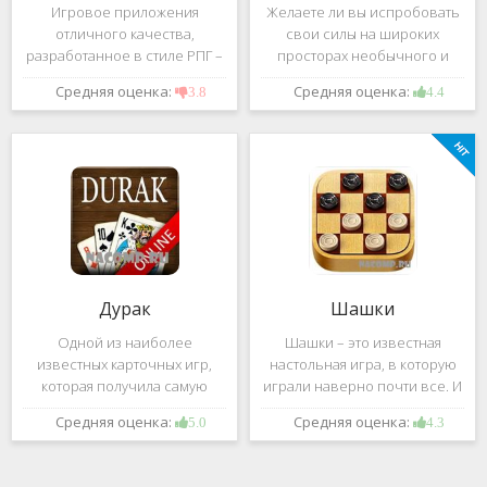
Игровое приложения
Желаете ли вы испробовать
отличного качества,
свои силы на широких
разработанное в стиле РПГ –
просторах необычного и
это, конечно же, Dark
удивительного мира,
Средняя оценка:
Средняя оценка:
3.8
4.4
Avenger. В ней вы сможете
который наполнен
провести ряд насыщенных
разнообразными тайнами?
боевых действий, отыскать
Если да, тогда вам к нам. Игра,
большое количество
которую мы вам предложим
проблем на свою
ниже и о
Дурак
Шашки
Одной из наиболее
Шашки – это известная
известных карточных игр,
настольная игра, в которую
которая получила самую
играли наверно почти все. И
большую известность среди
это не странно. Эта игра
Средняя оценка:
Средняя оценка:
5.0
4.3
всех людей всех возрастных
имеет не сложные правила и
категорий, это «Дурак».
дает возможность не только
Скорее всего, даже нет
приятно потратить свое