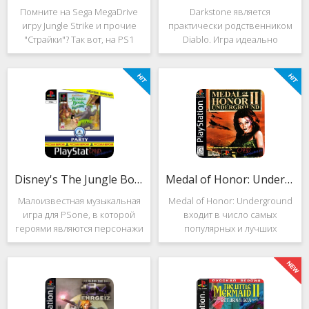
Помните на Sega MegaDrive
Darkstone является
игру Jungle Strike и прочие
практически родственником
"Страйки"? Так вот, на PS1
Diablo. Игра идеально
данная серия продолжила
подойдёт для тех, кто ищет
своё существование. Вышло
альтернативу последнему.
ещё 2 "Страйка", где мы всё
Несмотря на то, что эти 2
так же управляем вертолётом
игры создавались разными
и уничтожаем
людьми, Darkstone имеет
общие
Disney's The Jungle Book: Groove Party
Medal of Honor: Underground
Малоизвестная музыкальная
Medal of Honor: Underground
игра для PSone, в которой
входит в число самых
героями являются персонажи
популярных и лучших
"Книги джунглей". Это не
шутеров от первого лица для
платформер и не Action.
Sony Playstation. Эта игра
Смысл игры весьма
посвящена Второй мировой
оригинален. Перед стартом
войне. Вы будете играть за
вы будете выбирать песню.
девушку Менон. Являясь