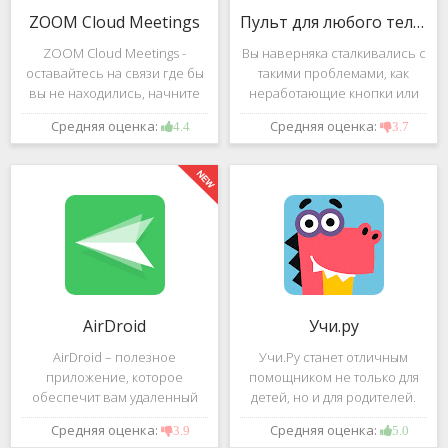
ZOOM Cloud Meetings
Пульт для любого телевизора
ZOOM Cloud Meetings -
Вы наверняка сталкивались с
оставайтесь на связи где бы
такими проблемами, как
вы не находились, начните
неработающие кнопки или
свою или присоединитесь к
разряженные батарейки на
Средняя оценка:
Средняя оценка:
4.4
3.7
видеоконференции с
вашем пульте от
участием десятков человек с
телевизора.Теперь можно
высококачественным
забыть о данной проблеме –
изображением. Столь
с помощью приложения
"Пульт для
AirDroid
Учи.ру
AirDroid – полезное
Учи.Ру станет отличным
приложение, которое
помощником не только для
обеспечит вам удаленный
детей, но и для родителей.
доступ к вашему смартфону
Это приложение заточено
Средняя оценка:
Средняя оценка:
3.9
5.0
или планшету при помощи
под изучение различного