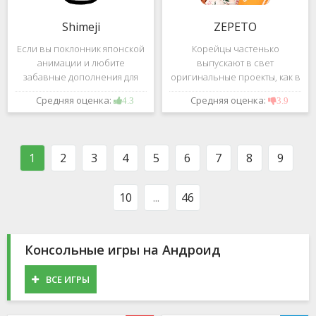
Shimeji
ZEPETO
Если вы поклонник японской
Корейцы частенько
анимации и любите
выпускают в свет
забавные дополнения для
оригинальные проекты, как в
своего смартфона, обратите
сфере игр, так и приложений.
Средняя оценка:
Средняя оценка:
4.3
3.9
внимание на Shimeji -
Так, ZEPETO стремительно
приложение, которое
ворвалось в топ популярных
поможет вам украсить меню
приложений за пределами
устройства милыми
Южной Кореи, не смотря на
1
2
3
4
5
6
7
8
9
персонажами в
то,
10
...
46
Консольные игры на Андроид
ВСЕ ИГРЫ