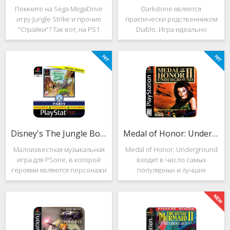
Помните на Sega MegaDrive
Darkstone является
игру Jungle Strike и прочие
практически родственником
"Страйки"? Так вот, на PS1
Diablo. Игра идеально
данная серия продолжила
подойдёт для тех, кто ищет
своё существование. Вышло
альтернативу последнему.
ещё 2 "Страйка", где мы всё
Несмотря на то, что эти 2
так же управляем вертолётом
игры создавались разными
и уничтожаем
людьми, Darkstone имеет
общие
Disney's The Jungle Book: Groove Party
Medal of Honor: Underground
Малоизвестная музыкальная
Medal of Honor: Underground
игра для PSone, в которой
входит в число самых
героями являются персонажи
популярных и лучших
"Книги джунглей". Это не
шутеров от первого лица для
платформер и не Action.
Sony Playstation. Эта игра
Смысл игры весьма
посвящена Второй мировой
оригинален. Перед стартом
войне. Вы будете играть за
вы будете выбирать песню.
девушку Менон. Являясь