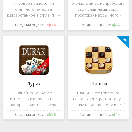
Игровое приложения
Желаете ли вы испробовать
отличного качества,
свои силы на широких
разработанное в стиле РПГ –
просторах необычного и
это, конечно же, Dark
удивительного мира,
Средняя оценка:
Средняя оценка:
3.8
4.4
Avenger. В ней вы сможете
который наполнен
провести ряд насыщенных
разнообразными тайнами?
боевых действий, отыскать
Если да, тогда вам к нам. Игра,
большое количество
которую мы вам предложим
проблем на свою
ниже и о
Дурак
Шашки
Одной из наиболее
Шашки – это известная
известных карточных игр,
настольная игра, в которую
которая получила самую
играли наверно почти все. И
большую известность среди
это не странно. Эта игра
Средняя оценка:
Средняя оценка:
5.0
4.3
всех людей всех возрастных
имеет не сложные правила и
категорий, это «Дурак».
дает возможность не только
Скорее всего, даже нет
приятно потратить свое