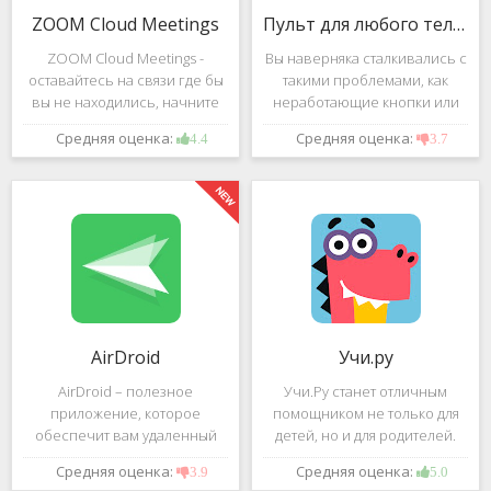
ZOOM Cloud Meetings
Пульт для любого телевизора
ZOOM Cloud Meetings -
Вы наверняка сталкивались с
оставайтесь на связи где бы
такими проблемами, как
вы не находились, начните
неработающие кнопки или
свою или присоединитесь к
разряженные батарейки на
Средняя оценка:
Средняя оценка:
4.4
3.7
видеоконференции с
вашем пульте от
участием десятков человек с
телевизора.Теперь можно
высококачественным
забыть о данной проблеме –
изображением. Столь
с помощью приложения
"Пульт для
AirDroid
Учи.ру
AirDroid – полезное
Учи.Ру станет отличным
приложение, которое
помощником не только для
обеспечит вам удаленный
детей, но и для родителей.
доступ к вашему смартфону
Это приложение заточено
Средняя оценка:
Средняя оценка:
3.9
5.0
или планшету при помощи
под изучение различного