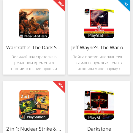
Warcraft 2: The Dark Saga
Jeff Wayne's The War of the Worlds
Величайшая стратегия в
Война против инопланетян -
реальном времени о
самая популярная тема в
противостоянии орков и
игровом мире наряду с
людей. Warcraft 2: The Dark
войнами против
Saga рассказывает
террористов и зомби. Здесь
классическую историю, в
есть некая своя романтика:
которой идёт битва за
народы объединяются в
королевство Азерот в мире
борьбе с врагом, Земля
Средневековья с
рушится, но
2 in 1: Nuclear Strike & Soviet Strike
Darkstone