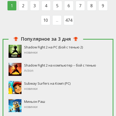
такого человека, который бы
свободное время, но
1
2
3
4
5
6
7
8
9
ни
10
...
474
Популярное за 3 дня
Shadow Fight 2 на PC (Бой с тенью 2)
новинки
Shadow Fight 2 на компьютер – бой с тенью
Action
Subway Surfers на Комп (PC)
новинки
Миньон Раш
новинки