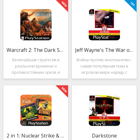
Warcraft 2: The Dark Saga
Jeff Wayne's The War of the Worlds
Величайшая стратегия в
Война против инопланетян -
реальном времени о
самая популярная тема в
противостоянии орков и
игровом мире наряду с
людей. Warcraft 2: The Dark
войнами против
Saga рассказывает
террористов и зомби. Здесь
классическую историю, в
есть некая своя романтика:
которой идёт битва за
народы объединяются в
королевство Азерот в мире
борьбе с врагом, Земля
Средневековья с
рушится, но
2 in 1: Nuclear Strike & Soviet Strike
Darkstone