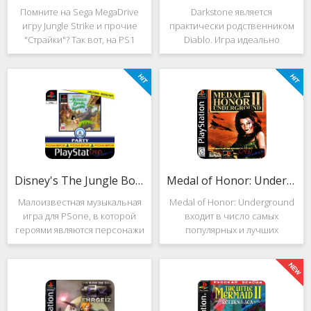
Помните на Sega MegaDrive
Darkstone является
игру Jungle Strike и прочие
практически родственником
"Страйки"? Так вот, на PS1
Diablo. Игра идеально
данная серия продолжила
подойдёт для тех, кто ищет
своё существование. Вышло
альтернативу последнему.
ещё 2 "Страйка", где мы всё
Несмотря на то, что эти 2
так же управляем вертолётом
игры создавались разными
и уничтожаем
людьми, Darkstone имеет
общие
Disney's The Jungle Book: Groove Party
Medal of Honor: Underground
Малоизвестная музыкальная
Medal of Honor: Underground
игра для PSone, в которой
входит в число самых
героями являются персонажи
популярных и лучших
"Книги джунглей". Это не
шутеров от первого лица для
платформер и не Action.
Sony Playstation. Эта игра
Смысл игры весьма
посвящена Второй мировой
оригинален. Перед стартом
войне. Вы будете играть за
вы будете выбирать песню.
девушку Менон. Являясь