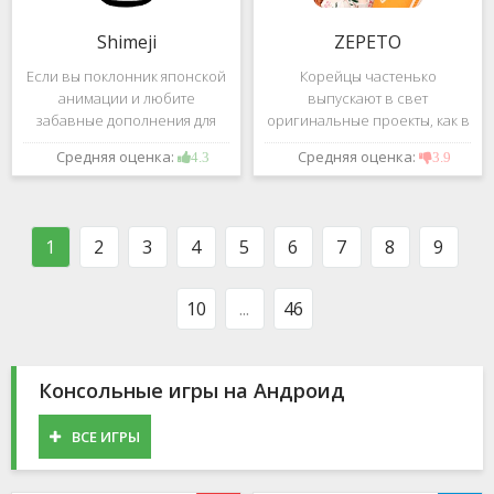
Shimeji
ZEPETO
Если вы поклонник японской
Корейцы частенько
анимации и любите
выпускают в свет
забавные дополнения для
оригинальные проекты, как в
своего смартфона, обратите
сфере игр, так и приложений.
Средняя оценка:
Средняя оценка:
4.3
3.9
внимание на Shimeji -
Так, ZEPETO стремительно
приложение, которое
ворвалось в топ популярных
поможет вам украсить меню
приложений за пределами
устройства милыми
Южной Кореи, не смотря на
1
2
3
4
5
6
7
8
9
персонажами в
то,
10
...
46
Консольные игры на Андроид
ВСЕ ИГРЫ