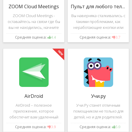
ZOOM Cloud Meetings
Пульт для любого телевизора
ZOOM Cloud Meetings -
Вы наверняка сталкивались с
оставайтесь на связи где бы
такими проблемами, как
вы не находились, начните
неработающие кнопки или
свою или присоединитесь к
разряженные батарейки на
Средняя оценка:
Средняя оценка:
4.4
3.7
видеоконференции с
вашем пульте от
участием десятков человек с
телевизора.Теперь можно
высококачественным
забыть о данной проблеме –
изображением. Столь
с помощью приложения
"Пульт для
AirDroid
Учи.ру
AirDroid – полезное
Учи.Ру станет отличным
приложение, которое
помощником не только для
обеспечит вам удаленный
детей, но и для родителей.
доступ к вашему смартфону
Это приложение заточено
Средняя оценка:
Средняя оценка:
3.9
5.0
или планшету при помощи
под изучение различного