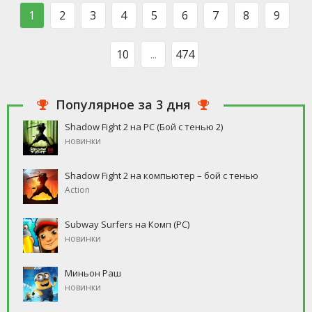
такого человека, который бы
свободное время, но
1
2
3
4
5
6
7
8
9
ни
10
...
474
Популярное за 3 дня
Shadow Fight 2 на PC (Бой с тенью 2)
новинки
Shadow Fight 2 на компьютер – бой с тенью
Action
Subway Surfers на Комп (PC)
новинки
Миньон Раш
новинки