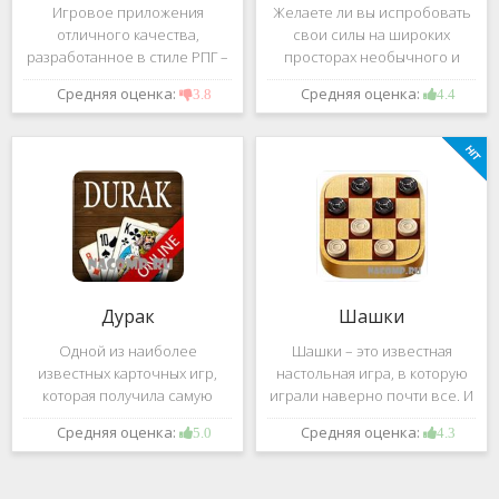
Игровое приложения
Желаете ли вы испробовать
отличного качества,
свои силы на широких
разработанное в стиле РПГ –
просторах необычного и
это, конечно же, Dark
удивительного мира,
Средняя оценка:
Средняя оценка:
3.8
4.4
Avenger. В ней вы сможете
который наполнен
провести ряд насыщенных
разнообразными тайнами?
боевых действий, отыскать
Если да, тогда вам к нам. Игра,
большое количество
которую мы вам предложим
проблем на свою
ниже и о
Дурак
Шашки
Одной из наиболее
Шашки – это известная
известных карточных игр,
настольная игра, в которую
которая получила самую
играли наверно почти все. И
большую известность среди
это не странно. Эта игра
Средняя оценка:
Средняя оценка:
5.0
4.3
всех людей всех возрастных
имеет не сложные правила и
категорий, это «Дурак».
дает возможность не только
Скорее всего, даже нет
приятно потратить свое