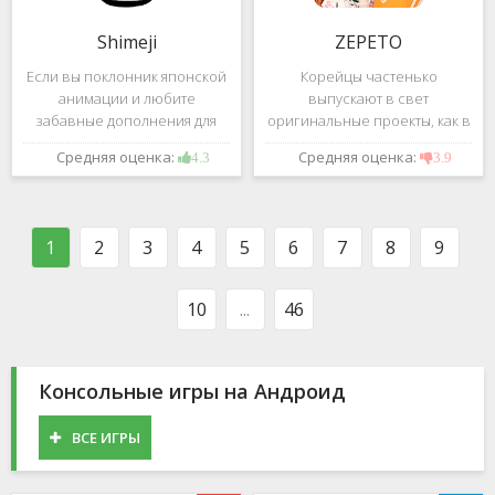
Shimeji
ZEPETO
Если вы поклонник японской
Корейцы частенько
анимации и любите
выпускают в свет
забавные дополнения для
оригинальные проекты, как в
своего смартфона, обратите
сфере игр, так и приложений.
Средняя оценка:
Средняя оценка:
4.3
3.9
внимание на Shimeji -
Так, ZEPETO стремительно
приложение, которое
ворвалось в топ популярных
поможет вам украсить меню
приложений за пределами
устройства милыми
Южной Кореи, не смотря на
1
2
3
4
5
6
7
8
9
персонажами в
то,
10
...
46
Консольные игры на Андроид
ВСЕ ИГРЫ