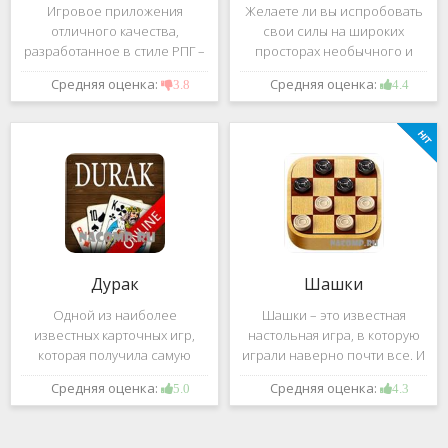
Игровое приложения
Желаете ли вы испробовать
отличного качества,
свои силы на широких
разработанное в стиле РПГ –
просторах необычного и
это, конечно же, Dark
удивительного мира,
Средняя оценка:
Средняя оценка:
3.8
4.4
Avenger. В ней вы сможете
который наполнен
провести ряд насыщенных
разнообразными тайнами?
боевых действий, отыскать
Если да, тогда вам к нам. Игра,
большое количество
которую мы вам предложим
проблем на свою
ниже и о
Дурак
Шашки
Одной из наиболее
Шашки – это известная
известных карточных игр,
настольная игра, в которую
которая получила самую
играли наверно почти все. И
большую известность среди
это не странно. Эта игра
Средняя оценка:
Средняя оценка:
5.0
4.3
всех людей всех возрастных
имеет не сложные правила и
категорий, это «Дурак».
дает возможность не только
Скорее всего, даже нет
приятно потратить свое