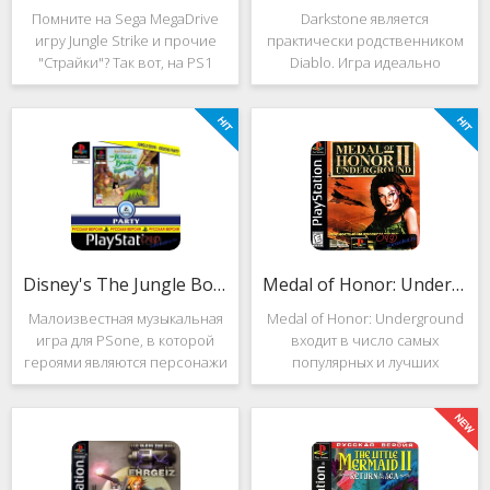
Помните на Sega MegaDrive
Darkstone является
игру Jungle Strike и прочие
практически родственником
"Страйки"? Так вот, на PS1
Diablo. Игра идеально
данная серия продолжила
подойдёт для тех, кто ищет
своё существование. Вышло
альтернативу последнему.
ещё 2 "Страйка", где мы всё
Несмотря на то, что эти 2
так же управляем вертолётом
игры создавались разными
и уничтожаем
людьми, Darkstone имеет
общие
Disney's The Jungle Book: Groove Party
Medal of Honor: Underground
Малоизвестная музыкальная
Medal of Honor: Underground
игра для PSone, в которой
входит в число самых
героями являются персонажи
популярных и лучших
"Книги джунглей". Это не
шутеров от первого лица для
платформер и не Action.
Sony Playstation. Эта игра
Смысл игры весьма
посвящена Второй мировой
оригинален. Перед стартом
войне. Вы будете играть за
вы будете выбирать песню.
девушку Менон. Являясь