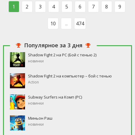
такого человека, который бы
свободное время, но
1
2
3
4
5
6
7
8
9
ни
10
...
474
Популярное за 3 дня
Shadow Fight 2 на PC (Бой с тенью 2)
новинки
Shadow Fight 2 на компьютер – бой с тенью
Action
Subway Surfers на Комп (PC)
новинки
Миньон Раш
новинки