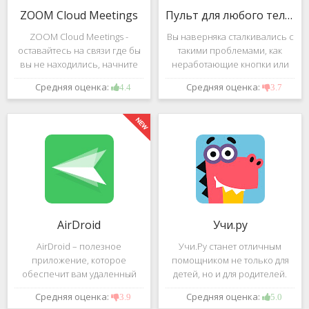
ZOOM Cloud Meetings
Пульт для любого телевизора
ZOOM Cloud Meetings -
Вы наверняка сталкивались с
оставайтесь на связи где бы
такими проблемами, как
вы не находились, начните
неработающие кнопки или
свою или присоединитесь к
разряженные батарейки на
Средняя оценка:
Средняя оценка:
4.4
3.7
видеоконференции с
вашем пульте от
участием десятков человек с
телевизора.Теперь можно
высококачественным
забыть о данной проблеме –
изображением. Столь
с помощью приложения
"Пульт для
AirDroid
Учи.ру
AirDroid – полезное
Учи.Ру станет отличным
приложение, которое
помощником не только для
обеспечит вам удаленный
детей, но и для родителей.
доступ к вашему смартфону
Это приложение заточено
Средняя оценка:
Средняя оценка:
3.9
5.0
или планшету при помощи
под изучение различного