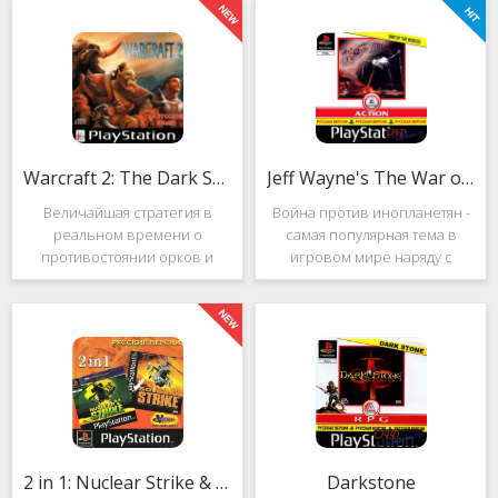
Warcraft 2: The Dark Saga
Jeff Wayne's The War of the Worlds
Величайшая стратегия в
Война против инопланетян -
реальном времени о
самая популярная тема в
противостоянии орков и
игровом мире наряду с
людей. Warcraft 2: The Dark
войнами против
Saga рассказывает
террористов и зомби. Здесь
классическую историю, в
есть некая своя романтика:
которой идёт битва за
народы объединяются в
королевство Азерот в мире
борьбе с врагом, Земля
Средневековья с
рушится, но
2 in 1: Nuclear Strike & Soviet Strike
Darkstone