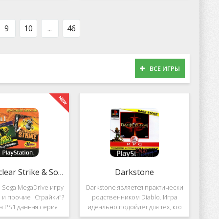
оможет вам украсить
популярных приложений за
тройства милыми
пределами Южной Кореи, не
рсонажами в
смотря на то,
9
10
...
46
ВСЕ ИГРЫ
2 in 1: Nuclear Strike & Soviet Strike
Darkstone
 Sega MegaDrive игру
Darkstone является практически
ke и прочие "Страйки"?
родственником Diablo. Игра
на PS1 данная серия
идеально подойдёт для тех, кто
должила своё
ищет альтернативу последнему.