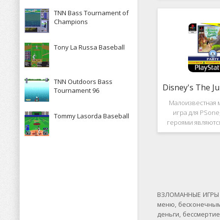
рассказывает к
TNN Bass Tournament of
историю, в котор
Champions
за королевство А
Средневек
Tony La Russa Baseball
TNN Outdoors Bass
Tournament 96
Малоизвестная 
игра для PSone
Tommy Lasorda Baseball
героями являютс
"Книги джунгле
платформер и не 
игры весьма о
Перед стартом
выбирать 
ВЗЛОМАННЫЕ ИГРЫ Н
меню, бесконечным
деньги, бессмерти