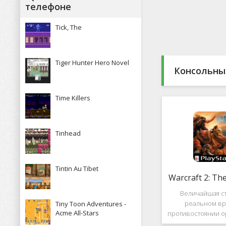
Какие особенн
телефоне
присутствуют и 
пользова
Tick, The
Tiger Hunter Hero Novel
Консольны
Time Killers
Tinhead
Tintin Au Tibet
Warcraft 2: Th
Величайшая ст
реальном вр
Tiny Toon Adventures -
Acme All-Stars
противостоянии о
Warcraft 2: Th