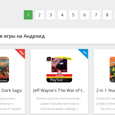
ости в нём
фестиваль виртуальной музыки!
которое п
стоит ли им
Здесь есть и электронно-
меню ус
ться?
танцевальная музыка,
пе
1
2
3
4
5
6
7
8
е игры на Андроид
e Dark Saga
Jeff Wayne's The War of the Worlds
ратегия в
Война против инопланетян -
Помните на
емени о
самая популярная тема в
Jungle Stri
рков и людей.
игровом мире наряду с
Так вот, 
e Dark Saga
войнами против террористов и
про