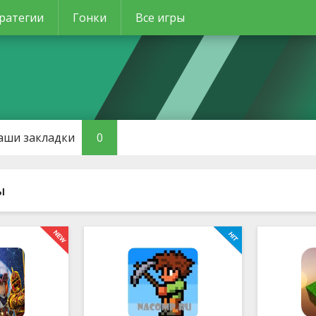
ратегии
Гонки
Все игры
аши закладки
0
ы