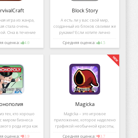
rvivalCraft
Block Story
ая игра из жанра,
А есть ли у вас свой мир,
ая стала очень
созданный из блоков своими же
ой. Она в течение
руками? Если хотите лично
шого временного
воздвигнуть для себя такой мир,
яя оценка:
Средняя оценка:
4.0
4.5
 попала в список
тогда игра, которая называется
их по скачиванию
Block Story, станет для вас
ой игре сочетаются
идеальным вариантом.
 качество графики,
онополия
Magicka
з тех, кто хорошо
Magicka – это игровое
 с миром бизнеса
приложение, которое наделено
акого рода игра как
графикой необычной красоты,
 Эта настольная игра
все персонажи в нем весьма
яя оценка:
Средняя оценка:
3.9
3.7