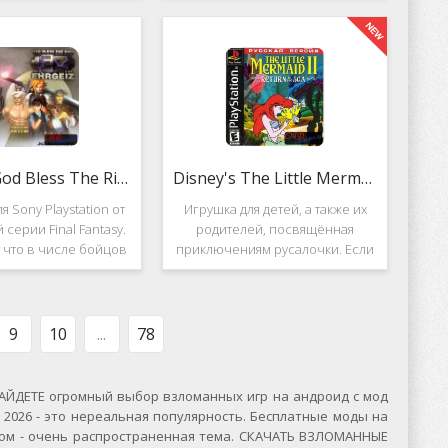
вание. Вышло ещё 2
Несмотря на то, что эти 2 игры
, где мы всё так же
создавались разными людьми,
яем вертолётом и
Darkstone имеет общие
ничтожаем
Ehrgeiz: God Bless The Ring
Disney's The Little Mermaid 2
я Sony Playstation от
Игрушка для детей, а также их
 серии Final Fantasy.
родителей, посвящённая
, что в числе бойцов
приключениям русалочки. Если
ут персонажи из
кто не знает, то её зовут Ариэль
значенной серии.
и она - дочь морского короля.
, Ehrgeiz: God Bless
Игровой подводный мир
 Ring для PS1
выполнен достаточно красиво и
9
10
...
78
ЙДЕТЕ огромный выбор взломанных игр на андроид с мод
2026 - это нереальная популярность. Бесплатные моды на
сском - очень распространенная тема. СКАЧАТЬ ВЗЛОМАННЫЕ