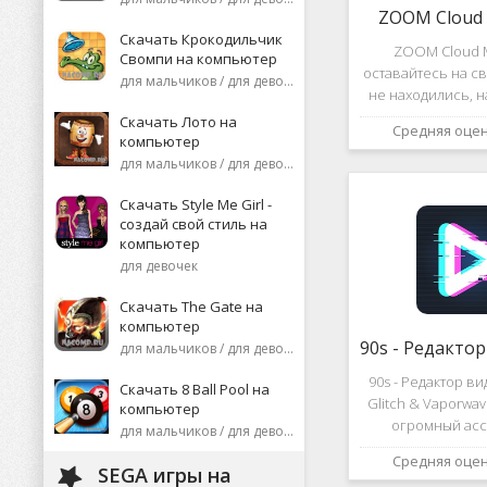
ZOOM Cloud 
Скачать Крокодильчик
ZOOM Cloud M
Свомпи на компьютер
оставайтесь на св
для мальчиков / для девочек
не находились, 
или присоеди
Скачать Лото на
Средняя оце
видеоконференци
компьютер
десятков че
для мальчиков / для девочек
высококаче
изображение
Скачать Style Me Girl -
создай свой стиль на
компьютер
для девочек
Скачать The Gate на
компьютер
для мальчиков / для девочек
90s - Редактор в
Скачать 8 Ball Pool на
Glitch & Vaporwa
компьютер
огромный асс
для мальчиков / для девочек
различных эф
Средняя оце
дополнений к ви
SEGA игры на