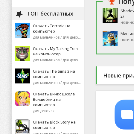
Поп
Shadow
ТОП бесплатных
2)
новинк
Скачать Terraria на
компьютер
Миньо
для мальчиков / для девочек
новинк
Скачать My Talking Tom
на компьютер
для мальчиков / для девочек
Скачать The Sims 3 на
Новые при
компьютер
для мальчиков / для девочек
Скачать Винкс Школа
Волшебниц на
компьютер
для девочек
Скачать Block Story на
компьютер
для мальчиков / для девочек