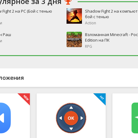
улярное за 3 дня
 Fight 2 на PC (Бой с тенью
Shadow Fight 2 на компьют
бой с тенью
и
Action
н Раш
Взломанная Minecraft - Poc
Edition на ПК
и
RPG
ложения