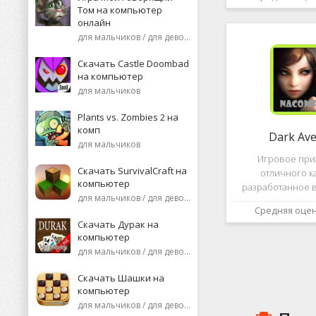
необычную поп
Том на компьютер
среди нек
онлайн
пользоват
для мальчиков / для девочек
Скачать Castle Doombad
на компьютер
для мальчиков
Plants vs. Zombies 2 на
комп
Dark Av
для мальчиков
Игровое пр
Скачать SurvivalCraft на
отличного к
компьютер
разработанное в
для мальчиков / для девочек
это, конечно же, D
Средняя оце
ней вы сможете 
Скачать Дурак на
насыщенных боев
компьютер
отыскать большо
для мальчиков / для девочек
проблем н
Скачать Шашки на
компьютер
для мальчиков / для девочек