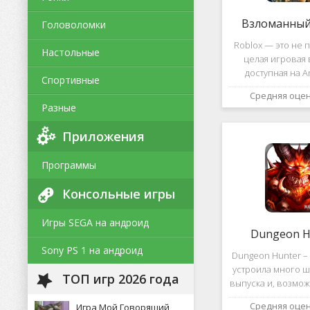
Взломанный 
Головоломки
Roblox — это не п
Настольные
целая игровая 
доступная на A
Спортивные
уникальная платф
Средняя оце
позволяет не толь
Разные
и создавать собс
и сценарии, воп
Приложения
Программы
Консольные игры
Игры SEGA на андроид
Dungeon H
Sony PS 1 на андроид
Dungeon Hunter – 
устроила много ш
ТОП игр 2026 года
выпуска и, возмож
такому повороту
Средняя оце
Игра Мой Говорящий