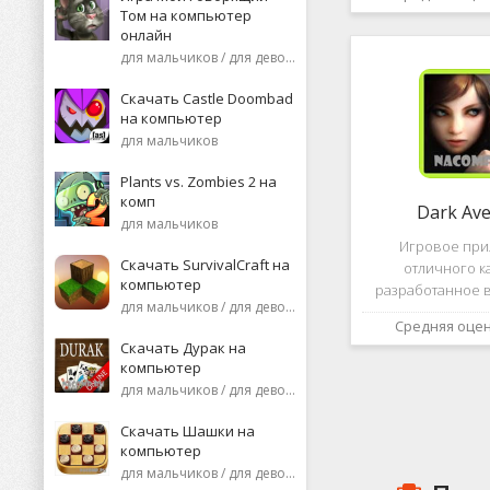
необычную поп
Том на компьютер
среди нек
онлайн
пользоват
для мальчиков / для девочек
Скачать Castle Doombad
на компьютер
для мальчиков
Plants vs. Zombies 2 на
комп
Dark Av
для мальчиков
Игровое пр
Скачать SurvivalCraft на
отличного к
компьютер
разработанное в
для мальчиков / для девочек
это, конечно же, D
Средняя оце
ней вы сможете 
Скачать Дурак на
насыщенных боев
компьютер
отыскать большо
для мальчиков / для девочек
проблем н
Скачать Шашки на
компьютер
для мальчиков / для девочек