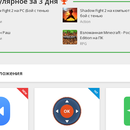
улярное за 3 дня
 Fight 2 на PC (Бой с тенью
Shadow Fight 2 на компьют
бой с тенью
и
Action
н Раш
Взломанная Minecraft - Poc
Edition на ПК
и
RPG
ложения