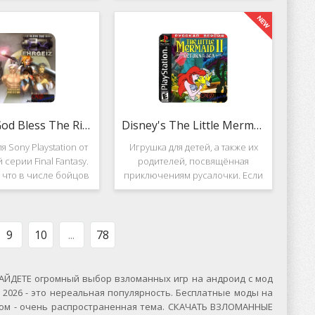
вание. Вышло ещё 2
Несмотря на то, что эти 2 игры
, где мы всё так же
создавались разными людьми,
яем вертолётом и
Darkstone имеет общие
ничтожаем
Ehrgeiz: God Bless The Ring
Disney's The Little Mermaid 2
я Sony Playstation от
Игрушка для детей, а также их
 серии Final Fantasy.
родителей, посвящённая
, что в числе бойцов
приключениям русалочки. Если
ут персонажи из
кто не знает, то её зовут Ариэль
значенной серии.
и она - дочь морского короля.
, Ehrgeiz: God Bless
Игровой подводный мир
 Ring для PS1
выполнен достаточно красиво и
9
10
...
78
ЙДЕТЕ огромный выбор взломанных игр на андроид с мод
2026 - это нереальная популярность. Бесплатные моды на
сском - очень распространенная тема. СКАЧАТЬ ВЗЛОМАННЫЕ