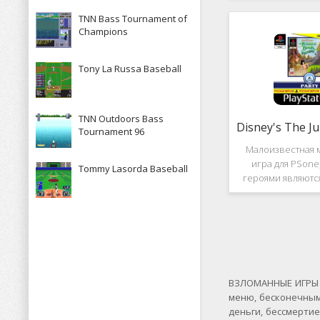
рассказывает к
TNN Bass Tournament of
историю, в котор
Champions
за королевство А
Средневек
Tony La Russa Baseball
TNN Outdoors Bass
Tournament 96
Малоизвестная 
игра для PSone
Tommy Lasorda Baseball
героями являютс
"Книги джунгле
платформер и не 
игры весьма о
Перед стартом
выбирать 
ВЗЛОМАННЫЕ ИГРЫ Н
меню, бесконечным
деньги, бессмерти