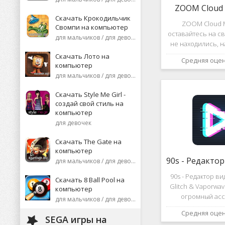
ZOOM Cloud 
Скачать Крокодильчик
ZOOM Cloud M
Свомпи на компьютер
оставайтесь на св
для мальчиков / для девочек
не находились, 
или присоеди
Скачать Лото на
Средняя оце
видеоконференци
компьютер
десятков че
для мальчиков / для девочек
высококаче
изображение
Скачать Style Me Girl -
создай свой стиль на
компьютер
для девочек
Скачать The Gate на
компьютер
для мальчиков / для девочек
90s - Редактор в
Скачать 8 Ball Pool на
Glitch & Vaporwa
компьютер
огромный асс
для мальчиков / для девочек
различных эф
Средняя оце
дополнений к ви
SEGA игры на