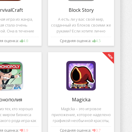
rvivalCraft
Block Story
ая игра из жанра,
А есть ли у вас свой мир,
ая стала очень
созданный из блоков своими же
ой. Она в течение
руками? Если хотите лично
шого временного
воздвигнуть для себя такой мир,
яя оценка:
Средняя оценка:
4.0
4.5
 попала в список
тогда игра, которая называется
их по скачиванию
Block Story, станет для вас
ой игре сочетаются
идеальным вариантом.
 качество графики,
онополия
Magicka
з тех, кто хорошо
Magicka – это игровое
 с миром бизнеса
приложение, которое наделено
акого рода игра как
графикой необычной красоты,
 Эта настольная игра
все персонажи в нем весьма
яя оценка:
Средняя оценка:
3.9
3.7