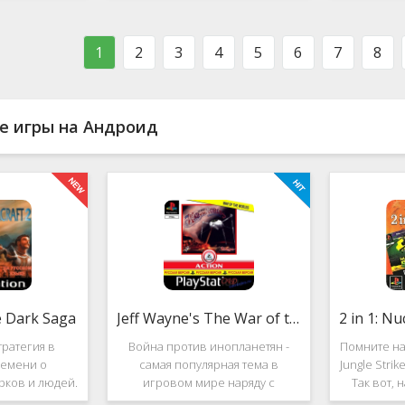
ости в нём
фестиваль виртуальной музыки!
которое п
стоит ли им
Здесь есть и электронно-
меню ус
ться?
танцевальная музыка,
пе
1
2
3
4
5
6
7
8
е игры на Андроид
e Dark Saga
Jeff Wayne's The War of the Worlds
ратегия в
Война против инопланетян -
Помните на
емени о
самая популярная тема в
Jungle Stri
рков и людей.
игровом мире наряду с
Так вот, 
e Dark Saga
войнами против террористов и
про