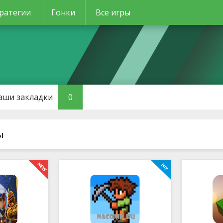
ратегии
Гонки
Все игры
аши закладки
0
ы