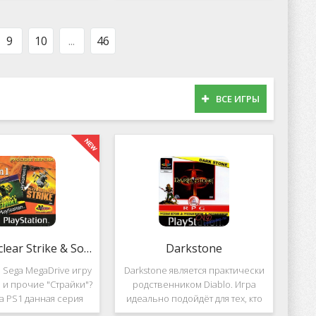
оможет вам украсить
популярных приложений за
тройства милыми
пределами Южной Кореи, не
рсонажами в
смотря на то,
9
10
...
46
ВСЕ ИГРЫ
2 in 1: Nuclear Strike & Soviet Strike
Darkstone
 Sega MegaDrive игру
Darkstone является практически
ke и прочие "Страйки"?
родственником Diablo. Игра
на PS1 данная серия
идеально подойдёт для тех, кто
должила своё
ищет альтернативу последнему.