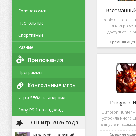
Взломанный 
Головоломки
Roblox — это не п
Настольные
целая игровая 
доступная на A
Спортивные
уникальная платф
Средняя оце
позволяет не толь
Разные
и создавать собс
и сценарии, воп
Приложения
Программы
Консольные игры
Игры SEGA на андроид
Dungeon H
Sony PS 1 на андроид
Dungeon Hunter – 
устроила много ш
ТОП игр 2026 года
выпуска и, возмож
такому повороту
Средняя оце
Игра Мой Говорящий