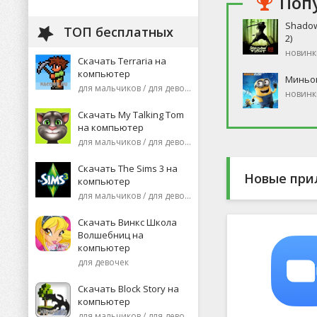
Поп
Shadow
ТОП бесплатных
2)
новинк
Скачать Terraria на
компьютер
Миньо
для мальчиков / для девочек
новинк
Скачать My Talking Tom
на компьютер
для мальчиков / для девочек
Скачать The Sims 3 на
Новые при
компьютер
для мальчиков / для девочек
Скачать Винкс Школа
Волшебниц на
компьютер
для девочек
Скачать Block Story на
компьютер
для мальчиков / для девочек