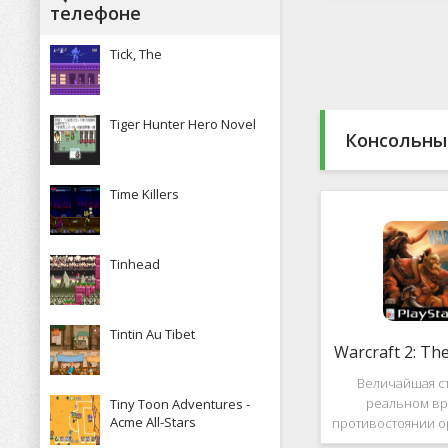
Какие особенн
телефоне
присутствуют и 
пользова
Tick, The
Tiger Hunter Hero Novel
Консольны
Time Killers
Tinhead
Tintin Au Tibet
Warcraft 2: Th
Величайшая ст
реальном вр
Tiny Toon Adventures -
Acme All-Stars
противостоянии о
Warcraft 2: Th