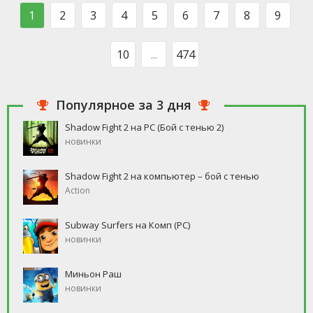
такого человека, который бы
свободное время, но
1
2
3
4
5
6
7
8
9
ни
10
...
474
Популярное за 3 дня
Shadow Fight 2 на PC (Бой с тенью 2)
новинки
Shadow Fight 2 на компьютер – бой с тенью
Action
Subway Surfers на Комп (PC)
новинки
Миньон Раш
новинки