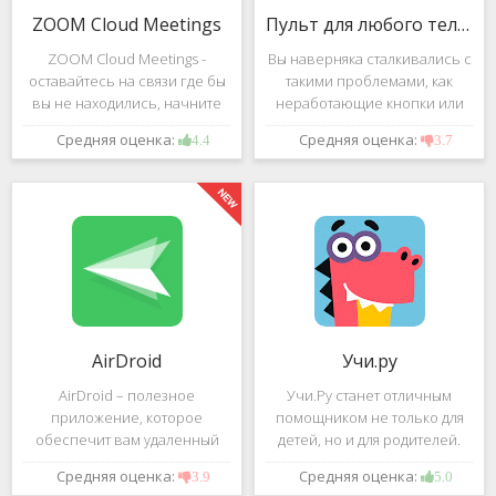
ZOOM Cloud Meetings
Пульт для любого телевизора
ZOOM Cloud Meetings -
Вы наверняка сталкивались с
оставайтесь на связи где бы
такими проблемами, как
вы не находились, начните
неработающие кнопки или
свою или присоединитесь к
разряженные батарейки на
Средняя оценка:
Средняя оценка:
4.4
3.7
видеоконференции с
вашем пульте от
участием десятков человек с
телевизора.Теперь можно
высококачественным
забыть о данной проблеме –
изображением. Столь
с помощью приложения
"Пульт для
AirDroid
Учи.ру
AirDroid – полезное
Учи.Ру станет отличным
приложение, которое
помощником не только для
обеспечит вам удаленный
детей, но и для родителей.
доступ к вашему смартфону
Это приложение заточено
Средняя оценка:
Средняя оценка:
3.9
5.0
или планшету при помощи
под изучение различного