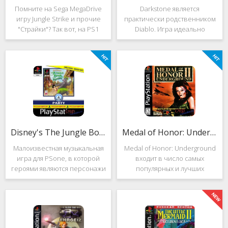
Помните на Sega MegaDrive
Darkstone является
игру Jungle Strike и прочие
практически родственником
"Страйки"? Так вот, на PS1
Diablo. Игра идеально
данная серия продолжила
подойдёт для тех, кто ищет
своё существование. Вышло
альтернативу последнему.
ещё 2 "Страйка", где мы всё
Несмотря на то, что эти 2
так же управляем вертолётом
игры создавались разными
и уничтожаем
людьми, Darkstone имеет
общие
Disney's The Jungle Book: Groove Party
Medal of Honor: Underground
Малоизвестная музыкальная
Medal of Honor: Underground
игра для PSone, в которой
входит в число самых
героями являются персонажи
популярных и лучших
"Книги джунглей". Это не
шутеров от первого лица для
платформер и не Action.
Sony Playstation. Эта игра
Смысл игры весьма
посвящена Второй мировой
оригинален. Перед стартом
войне. Вы будете играть за
вы будете выбирать песню.
девушку Менон. Являясь