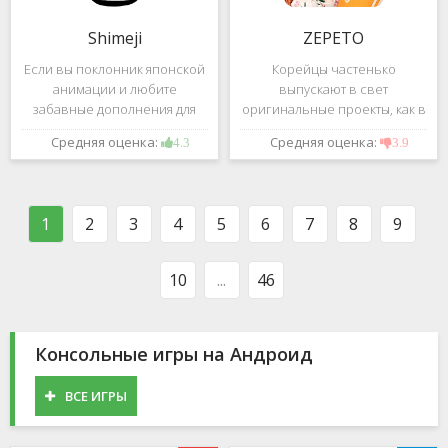
Shimeji
ZEPETO
Если вы поклонник японской
Корейцы частенько
анимации и любите
выпускают в свет
забавные дополнения для
оригинальные проекты, как в
своего смартфона, обратите
сфере игр, так и приложений.
Средняя оценка:
Средняя оценка:
4.3
3.9
внимание на Shimeji -
Так, ZEPETO стремительно
приложение, которое
ворвалось в топ популярных
поможет вам украсить меню
приложений за пределами
устройства милыми
Южной Кореи, не смотря на
1
2
3
4
5
6
7
8
9
персонажами в
то,
10
...
46
Консольные игры на Андроид
ВСЕ ИГРЫ