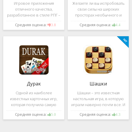
Игровое приложения
Желаете ли вы испробовать
отличного качества,
свои силы на широких
разработанное в стиле РПГ –
просторах необычного и
это, конечно же, Dark
удивительного мира,
Средняя оценка:
Средняя оценка:
3.8
4.4
Avenger. В ней вы сможете
который наполнен
провести ряд насыщенных
разнообразными тайнами?
боевых действий, отыскать
Если да, тогда вам к нам. Игра,
большое количество
которую мы вам предложим
проблем на свою
ниже и о
Дурак
Шашки
Одной из наиболее
Шашки – это известная
известных карточных игр,
настольная игра, в которую
которая получила самую
играли наверно почти все. И
большую известность среди
это не странно. Эта игра
Средняя оценка:
Средняя оценка:
5.0
4.3
всех людей всех возрастных
имеет не сложные правила и
категорий, это «Дурак».
дает возможность не только
Скорее всего, даже нет
приятно потратить свое