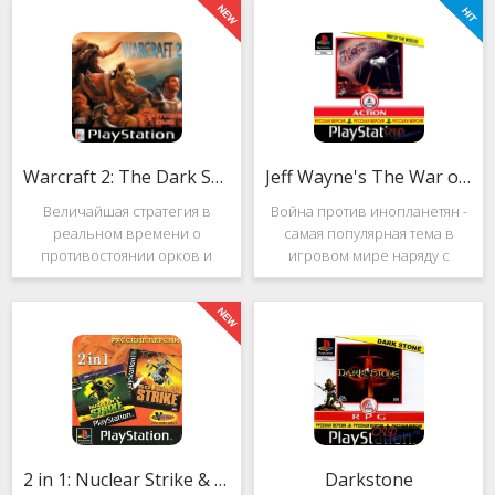
Warcraft 2: The Dark Saga
Jeff Wayne's The War of the Worlds
Величайшая стратегия в
Война против инопланетян -
реальном времени о
самая популярная тема в
противостоянии орков и
игровом мире наряду с
людей. Warcraft 2: The Dark
войнами против
Saga рассказывает
террористов и зомби. Здесь
классическую историю, в
есть некая своя романтика:
которой идёт битва за
народы объединяются в
королевство Азерот в мире
борьбе с врагом, Земля
Средневековья с
рушится, но
2 in 1: Nuclear Strike & Soviet Strike
Darkstone