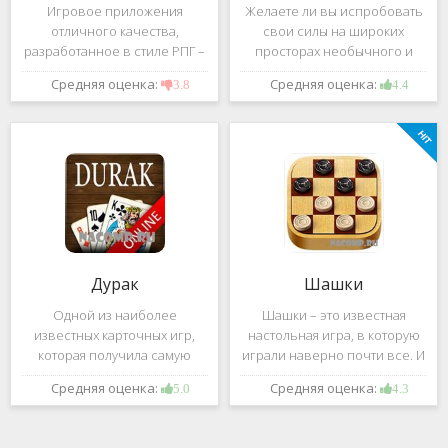
Игровое приложения
Желаете ли вы испробовать
отличного качества,
свои силы на широких
разработанное в стиле РПГ –
просторах необычного и
это, конечно же, Dark
удивительного мира,
Средняя оценка:
Средняя оценка:
3.8
4.4
Avenger. В ней вы сможете
который наполнен
провести ряд насыщенных
разнообразными тайнами?
боевых действий, отыскать
Если да, тогда вам к нам. Игра,
большое количество
которую мы вам предложим
проблем на свою
ниже и о
Дурак
Шашки
Одной из наиболее
Шашки – это известная
известных карточных игр,
настольная игра, в которую
которая получила самую
играли наверно почти все. И
большую известность среди
это не странно. Эта игра
Средняя оценка:
Средняя оценка:
5.0
4.3
всех людей всех возрастных
имеет не сложные правила и
категорий, это «Дурак».
дает возможность не только
Скорее всего, даже нет
приятно потратить свое