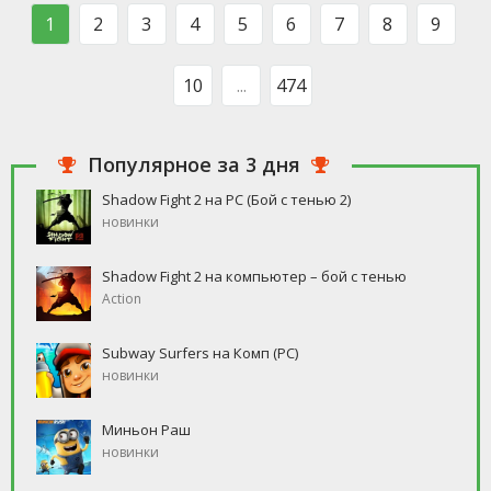
такого человека, который бы
свободное время, но
1
2
3
4
5
6
7
8
9
ни
10
...
474
Популярное за 3 дня
Shadow Fight 2 на PC (Бой с тенью 2)
новинки
Shadow Fight 2 на компьютер – бой с тенью
Action
Subway Surfers на Комп (PC)
новинки
Миньон Раш
новинки