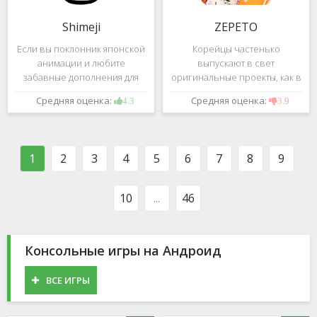
Shimeji
ZEPETO
Если вы поклонник японской
Корейцы частенько
анимации и любите
выпускают в свет
забавные дополнения для
оригинальные проекты, как в
своего смартфона, обратите
сфере игр, так и приложений.
Средняя оценка:
Средняя оценка:
4.3
3.9
внимание на Shimeji -
Так, ZEPETO стремительно
приложение, которое
ворвалось в топ популярных
поможет вам украсить меню
приложений за пределами
устройства милыми
Южной Кореи, не смотря на
1
2
3
4
5
6
7
8
9
персонажами в
то,
10
...
46
Консольные игры на Андроид
ВСЕ ИГРЫ