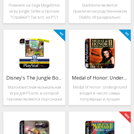
Помните на Sega MegaDrive
Darkstone является
игру Jungle Strike и прочие
практически родственником
"Страйки"? Так вот, на PS1
Diablo. Игра идеально
данная серия продолжила
подойдёт для тех, кто ищет
своё существование. Вышло
альтернативу последнему.
ещё 2 "Страйка", где мы всё
Несмотря на то, что эти 2
так же управляем вертолётом
игры создавались разными
и уничтожаем
людьми, Darkstone имеет
общие
Disney's The Jungle Book: Groove Party
Medal of Honor: Underground
Малоизвестная музыкальная
Medal of Honor: Underground
игра для PSone, в которой
входит в число самых
героями являются персонажи
популярных и лучших
"Книги джунглей". Это не
шутеров от первого лица для
платформер и не Action.
Sony Playstation. Эта игра
Смысл игры весьма
посвящена Второй мировой
оригинален. Перед стартом
войне. Вы будете играть за
вы будете выбирать песню.
девушку Менон. Являясь