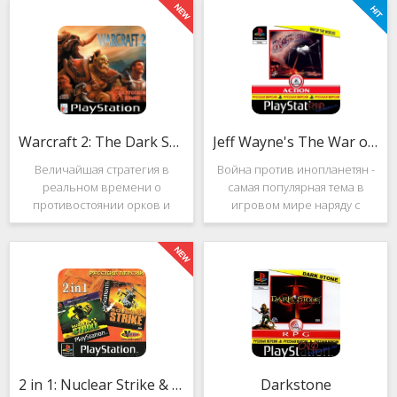
Warcraft 2: The Dark Saga
Jeff Wayne's The War of the Worlds
Величайшая стратегия в
Война против инопланетян -
реальном времени о
самая популярная тема в
противостоянии орков и
игровом мире наряду с
людей. Warcraft 2: The Dark
войнами против
Saga рассказывает
террористов и зомби. Здесь
классическую историю, в
есть некая своя романтика:
которой идёт битва за
народы объединяются в
королевство Азерот в мире
борьбе с врагом, Земля
Средневековья с
рушится, но
2 in 1: Nuclear Strike & Soviet Strike
Darkstone