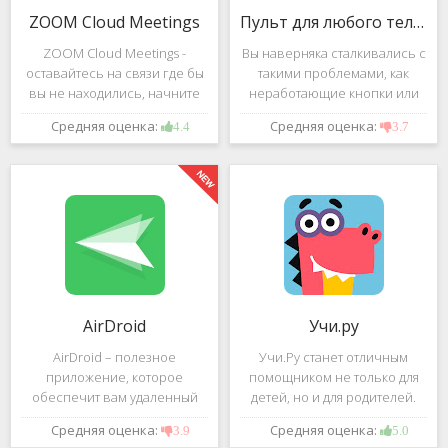
ZOOM Cloud Meetings
Пульт для любого телевизора
ZOOM Cloud Meetings -
Вы наверняка сталкивались с
оставайтесь на связи где бы
такими проблемами, как
вы не находились, начните
неработающие кнопки или
свою или присоединитесь к
разряженные батарейки на
Средняя оценка:
Средняя оценка:
4.4
3.7
видеоконференции с
вашем пульте от
участием десятков человек с
телевизора.Теперь можно
высококачественным
забыть о данной проблеме –
изображением. Столь
с помощью приложения
"Пульт для
AirDroid
Учи.ру
AirDroid – полезное
Учи.Ру станет отличным
приложение, которое
помощником не только для
обеспечит вам удаленный
детей, но и для родителей.
доступ к вашему смартфону
Это приложение заточено
Средняя оценка:
Средняя оценка:
3.9
5.0
или планшету при помощи
под изучение различного